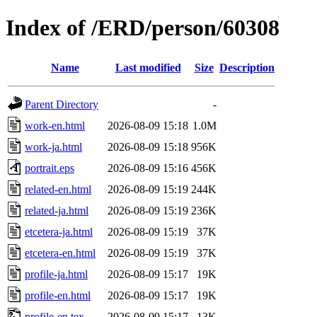
Index of /ERD/person/60308
Name
Last modified
Size
Description
Parent Directory
-
work-en.html
2026-08-09 15:18
1.0M
work-ja.html
2026-08-09 15:18
956K
portrait.eps
2026-08-09 15:16
456K
related-en.html
2026-08-09 15:19
244K
related-ja.html
2026-08-09 15:19
236K
etcetera-ja.html
2026-08-09 15:19
37K
etcetera-en.html
2026-08-09 15:19
37K
profile-ja.html
2026-08-09 15:17
19K
profile-en.html
2026-08-09 15:17
19K
profile-en.tex
2026-08-09 15:17
13K