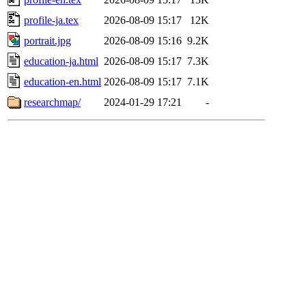
profile-ja.tex
2026-08-09 15:17
12K
portrait.jpg
2026-08-09 15:16
9.2K
education-ja.html
2026-08-09 15:17
7.3K
education-en.html
2026-08-09 15:17
7.1K
researchmap/
2024-01-29 17:21
-