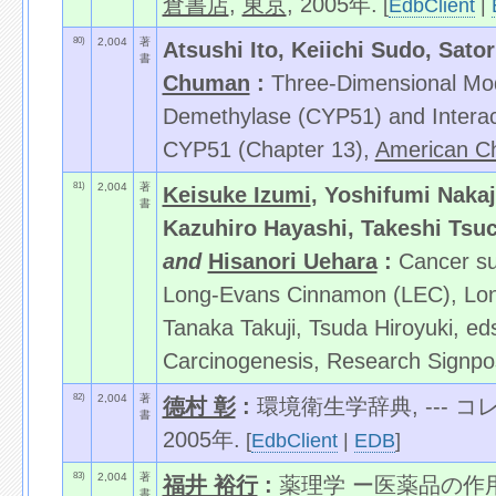
倉書店
,
東京
, 2005年.
[
EdbClient
|
80)
2,004
著
Atsushi Ito, Keiichi Sudo, Sa
書
Chuman
:
Three-Dimensional Mo
Demethylase (CYP51) and Interact
CYP51 (Chapter 13),
American Ch
81)
2,004
著
Keisuke Izumi
, Yoshifumi Nakaj
書
Kazuhiro Hayashi, Takeshi Tsu
and
Hisanori Uehara
:
Cancer sus
Long-Evans Cinnamon (LEC), Long
Tanaka Takuji, Tsuda Hiroyuki, ed
Carcinogenesis, Research Signpost
82)
2,004
著
德村 彰
:
環境衛生学辞典, --- コ
書
2005年.
[
EdbClient
|
EDB
]
83)
2,004
著
福井 裕行
:
薬理学 ー医薬品の作用, 
書