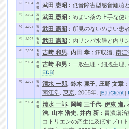
72)
2,004
著
武田 憲昭
:
低音障害型感音難聴とメ
書
73)
2,004
著
武田 憲昭
:
めまい薬の上手な使い方,
書
74)
2,004
著
武田 憲昭
:
所見のないめまい患者へ
書
75)
2,004
著
武田 憲昭
:
内リンパ水腫と内リンパ
書
76)
2,004
著
吉﨑 和男
, 内田 孝 :
筋収縮,
南江
書
77)
2,004
著
吉﨑 和男
:
一般生理・細胞生理,
書
EDB
]
78)
2,004
著
清水 一郎
, 鈴木 麗子, 庄野 文章 :
書
南江堂
,
東京
, 2005年.
[
EdbClient
|
79)
2,004
著
清水 一郎
, 岡崎 三千代,
伊東 進
,
書
浩, 山本 浩史, 井内 新 :
胃潰瘍治
コトリエンの産生に及ぼすプロト