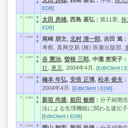
太田 房雄
, 西島 基弘 :
序章,
株式
書
EDB
]
3)
2,004
著
太田 房雄
, 西島 基弘 :
第11章,
株
書
EDB
]
4)
2,004
著
尾崎 朋文,
北村 清一郎
, 吉田 篤 :
書
考察, 真興交易 (株) 医書出版部,
5)
2,004
著
谷 憲治
,
曽根 三郎
, 中瀧 恵実子 :
書
社
,
東京
, 2004年4月.
[
EdbClient
|
E
6)
2,004
著
橋本 年弘
,
安倍 正博
,
松本 俊夫
:
書
2004年4月.
[
EdbClient
|
EDB
]
7)
2,004
著
新垣 尚捷
,
姫田 敏樹
:
分子細胞生
書
法による生理機能に関わる遺伝子の解
[
EdbClient
|
EDB
]
8)
2,004
著
園山 智宏,
新垣 尚捷
:
分子細胞生