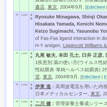
書店
,
東京
, 2004年9月.
[
EdbClient
46)
2,004
著
Ryosuke Minagawa, Shinji Okano
書
Hisakata Yamada, Kenichi Nom
Keizo Sugimachi, Yasunobu Yos
of Fas-Fas ligand interaction in d
H-Y antigen,
Lippincott Williams &
47)
2,004
著
丸尾 敏夫, 本田 孔士, 臼井 正彦,
書
1疾患別:薬の使い方(ウイルス性
性結膜炎·単純ヘルペス結膜炎) 2作
堂
,
東京
, 2004年9月.
[
EdbClient
|
E
48)
2,004
著
伊東 進
:
高周波電流を用いた内視
書
日本メディカルセンター,
東京
, 
49)
2,004
著
二川 健
:
管理栄養士養成シリーズ
書