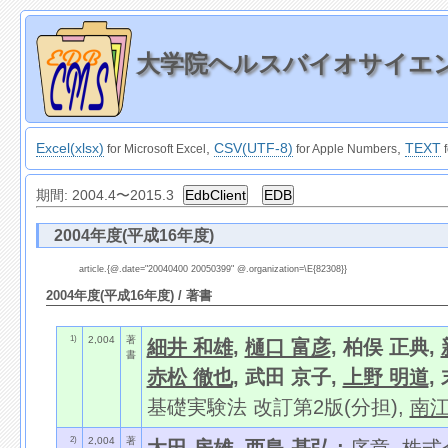
大学院ヘルスバイオサイエンス
Excel(xlsx)
,
CSV(UTF-8)
,
TEXT
for Microsoft Excel
for Apple Numbers
f
期間:
2004.4
〜
2015.3
2004年度(平成16年度)
article.{@.date="20040400 20050399" @.organization=\E{82308}}
2004年度(平成16年度) / 著書
1)
2,004
著
細井 和雄
,
樋口 富彦
, 柏俣 正典,
書
赤松 徹也
, 武田 京子,
上野 明道
,
基礎実験法 改訂第2版(分担),
南
2)
2,004
著