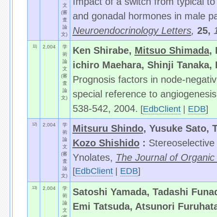
Impact of a switch from typical to 
文
(審
and gonadal hormones in male pat
査
論
Neuroendocrinology Letters
,
25,
文)
11)
2,004
学
Ken Shirabe,
Mitsuo Shimada
,
術
論
ichiro Maehara, Shinji Tanaka,
文
(審
Prognosis factors in node-negativ
査
論
special reference to angiogenesi
文)
538-542, 2004.
[
EdbClient
|
EDB
]
12)
2,004
学
Mitsuru Shindo
, Yusuke Sato,
術
論
Kozo Shishido
:
Stereoselective
文
(審
Ynolates,
The Journal of Organic
査
論
[
EdbClient
|
EDB
]
文)
13)
2,004
学
Satoshi Yamada, Tadashi Funad
術
論
Emi Tatsuda, Atsunori Furuhat
文