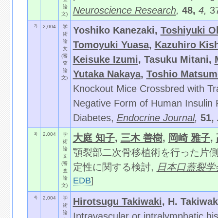
論
Neuroscience Research
,
48,
4,
3
文)
2)
2,004
学
Yoshiko Kanezaki,
Toshiyuki O
術
論
Tomoyuki Yuasa
,
Kazuhiro Kish
文
(審
Keisuke Izumi
, Tasuku Mitani,
査
論
Yutaka Nakaya
,
Toshio Matsum
文)
Knockout Mice Crossbred with Tr
Negative Form of Human Insulin 
Diabetes,
Endocrine Journal
,
51,
3)
2,004
学
大庭 知子
,
三木 善樹
,
岡崎 雅子
,
術
論
顎裂部二次骨移植術を行った片
文
(審
定性に関する検討,
日本口蓋裂学
査
論
EDB
]
文)
4)
2,004
学
Hirotsugu Takiwaki
, H. Takiwak
術
論
Intravascular or intralymphatic hi