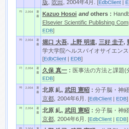
版
,
吹田
, 2004年4月.
[
EdbClient
|
E
15)
2,004
著
Kazuo Hosoi
and
others :
Handb
書
Elsevier Scientific Publishing Co
EDB
]
16)
2,004
著
堀口 大吾
,
上野 明道
,
三好 圭子
,
書
学大学院ヘルスバイオサイエンス
[
EdbClient
|
EDB
]
17)
2,004
著
久保 真一
:
医事法の方法と課題(分
書
EDB
]
18)
2,004
著
北原 糺,
武田 憲昭
:
分子脳・神経機能
書
京都
, 2004年6月.
[
EdbClient
|
EDB
]
19)
2,004
著
北原 糺,
武田 憲昭
:
分子脳・神経機能
書
京都
, 2004年6月.
[
EdbClient
|
EDB
]
20)
2,004
著