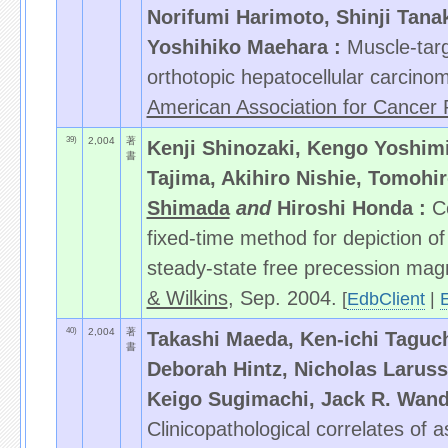
Norifumi Harimoto, Shinji Tana
Yoshihiko Maehara :
Muscle-targ
orthotopic hepatocellular carcinom
American Association for Cancer
39)
2,004
著
Kenji Shinozaki, Kengo Yoshimit
書
Tajima, Akihiro Nishie, Tomoh
Shimada
and
Hiroshi Honda :
C
fixed-time method for depiction o
steady-state free precession mag
& Wilkins
, Sep. 2004.
[
EdbClient
|
40)
2,004
著
Takashi Maeda, Ken-ichi Taguch
書
Deborah Hintz, Nicholas Larus
Keigo Sugimachi, Jack R. Wan
Clinicopathological correlates of 