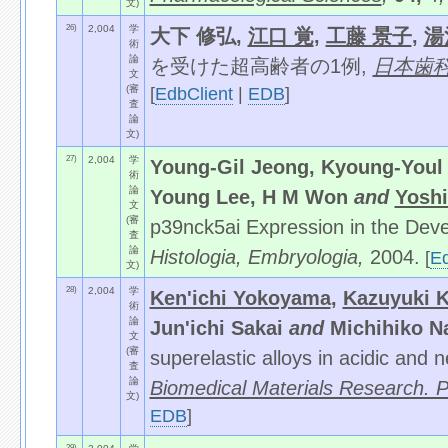
文)
26)
2,004
学
大下 修弘,
江口 覚
,
工藤 景子
,
湯
術
論
を受けた超高齢者の1例,
日本歯
文
(審
[
EdbClient
|
EDB
]
査
論
文)
27)
2,004
学
Young-Gil Jeong, Kyoung-Youl 
術
論
Young Lee, H M Won
and
Yoshi
文
(審
p39nck5ai Expression in the Dev
査
論
Histologia, Embryologia,
2004.
[
Ed
文)
28)
2,004
学
Ken'ichi Yokoyama
,
Kazuyuki 
術
論
Jun'ichi Sakai
and
Michihiko 
文
(審
superelastic alloys in acidic and n
査
論
Biomedical Materials Research. P
文)
EDB
]
29)