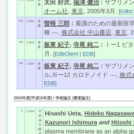
太田 好次,
福澤 健治
:
サプリメント
書
オーム社
,
東京
, 2005年3月.
[
EdbCl
102)
2,004
著
曽根 三郎
:
看護のための最新医学講
書
種 ---,
株式会社 中山書店
,
東京
, 
103)
2,004
著
板東 紀子
,
寺尾 純二
:
Ⅰー1 ビタ
書
月.
[
EdbClient
|
EDB
]
104)
2,004
著
板東 紀子
,
寺尾 純二
:
サプリメント
書
ル,Ⅲー12 カロテノイド ---,
株式
EDB
]
2004年度(平成16年度) / 学術論文 (審査論文)
1)
2,004
学
Hisashi Ueta,
Hideko Nagasaw
術
論
Kazunori Ishimura
and
Hitoshi 
文
(審
plasma membrane as an alpha gam
査