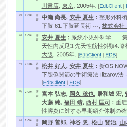
川書店
,
東京
, 2005年.
[
EdbClient
|
84)
2,004
著
中瀬 尚長,
安井 夏生
:
整形外科術前
書
下肢 61.下肢延長術 ---,
株式会社
85)
2,004
著
安井 夏生
:
系統小児外科学, ---
書
天性内反足3.先天性筋性斜頸4.脊柱
大阪
, 2005年.
[
EdbClient
|
EDB
]
86)
2,004
著
松井 好人
,
安井 夏生
:
新OS NO
書
下腿偽関節の手術療法 Ilizarov法 -
[
EdbClient
|
EDB
]
87)
2,004
著
宮本 弘志,
岡久 稔也
, 居和城 宏,
書
大藤 純,
福田 靖
,
西村 匡司
:
重症
性膵炎に対する早期紹介体制の確立.,
88)
2,004
著
岡野 善郎, 神谷 晃, 松山 賢治,
山
書