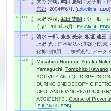
大野 浩司,
武田 憲昭
:
分子脳・神経
書
京都
, 2004年6月.
[
EdbClient
|
EDB
]
21)
2,004
著
大野 浩司,
武田 憲昭
:
分子脳・神経
書
京都
, 2004年6月.
[
EdbClient
|
EDB
]
22)
2,004
著
清水 一郎
, 糸永 美奈, 板垣 達三,
書
上野 光 :
細胞療法の基礎と臨床, -
化抑制作用 ---,
株式会社 アーク
23)
2,004
著
Masahiro Nomura
,
Yutaka Naka
書
Yamaguchi,
Tomohito Kawano
ACTIVITY AND QT DISPERSIO
DURING ENDOSCOPYIC RETR
CHOLANGIOANCREATOICOGRA
ACCIDENTS.,
Course of Preventi
[
EdbClient
|
EDB
]