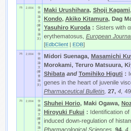
23)
2,004
学
Maki Urushihara
,
Shoji Kagami
術
論
Kondo
,
Akiko Kitamura
, Dag Ma
文
(審
Yasuhiro Kuroda
:
Sisters with 
査
論
erythematosus,
European Journal
文)
[
EdbClient
|
EDB
]
24)
2,004
学
Midori Suenaga,
Masamichi Ku
術
論
Morokami, Teruro Matsuura, K
文
(審
Shibata
and
Tomihiko Higuti
:
I
査
論
genes in the heart of juvenile vis
文)
Pharmaceutical Bulletin
,
27,
4,
49
25)
2,004
学
Shuhei Horio
, Maki Ogawa,
No
術
論
Hiroyuki Fukui
:
Identification o
文
(審
induced down-regulation of hista
査
論
Pharmacological Sciences
,
94,
4