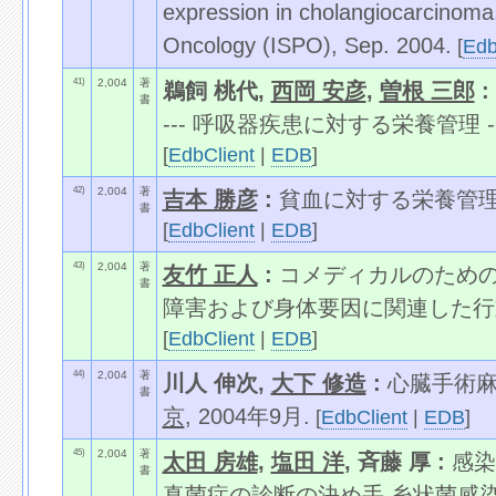
expression in cholangiocarcinoma,
Oncology (ISPO), Sep. 2004.
[
Edb
41)
2,004
著
鵜飼 桃代,
西岡 安彦
,
曽根 三郎
:
書
--- 呼吸器疾患に対する栄養管理 --
[
EdbClient
|
EDB
]
42)
2,004
著
吉本 勝彦
:
貧血に対する栄養管理
書
[
EdbClient
|
EDB
]
43)
2,004
著
友竹 正人
:
コメディカルのため
書
障害および身体要因に関連した行
[
EdbClient
|
EDB
]
44)
2,004
著
川人 伸次,
大下 修造
:
心臓手術麻
書
京
, 2004年9月.
[
EdbClient
|
EDB
]
45)
2,004
著
太田 房雄
,
塩田 洋
, 斉藤 厚 :
感染
書
真菌症の診断の決め手 糸状菌感染?