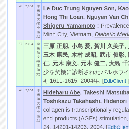
20)
2,004
学
Le Duc Trung Nguyen Son, Kao
術
論
Hong Thi Loan, Nguyen Van Chu
文
(審
Shigeru Yamamoto
:
Prevalence 
査
論
Minh City, Vietnam,
Diabetic Medi
文)
21)
2,004
学
三原 正朋, 小島 愛,
賀川 久美子
,
術
論
玉木 康民, 木村 成昭, 武市 俊彰,
文
(審
仁, 元木 康文, 元木 健二, 大島 千
査
論
少を契機に診断されたパルボウイル
文)
4,
1611-1615, 2004年.
[
EdbClient
22)
2,004
学
Hideharu Abe
, Takeshi Matsuba
術
論
Toshikazu Takahashi, Hidenori 
文
(審
collagen is transcriptionally reg
査
論
end-products (AGEs) stimulation
文)
14,
14201-14206, 2004.
[
EdbClien