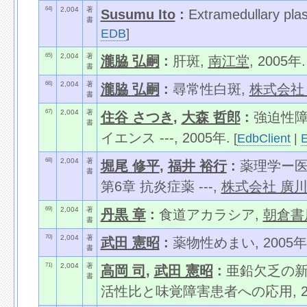
64)
2,004
著
Susumu Ito
:
Extramedullary pla
書
EDB
]
65)
2,004
著
瀧脇 弘嗣
:
肝斑,
南江堂
, 2005年.
書
66)
2,004
著
瀧脇 弘嗣
:
尋常性白斑,
株式会社
書
67)
2,004
著
住谷 さつき
,
大森 哲郎
:
強迫性障
書
イエンス ---, 2005年.
[
EdbClient
|
68)
2,004
著
堀尾 修平
,
福井 裕行
:
薬理学ー医薬
書
第6章 抗炎症薬 ---,
株式会社 廣
69)
2,004
著
丹黒 章
:
食道アカラシア,
朝倉書
書
70)
2,004
著
武田 憲昭
:
薬物性めまい, 2005年
書
71)
2,004
著
高岡 司
,
武田 憲昭
:
亜鉛欠乏の新
書
活性比と味覚障害患者への応用, 20