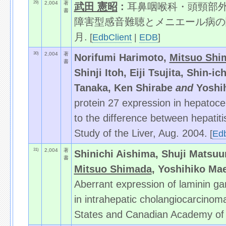
29)
2,004
著
武田 憲昭
:
耳鼻咽喉科・頭頸部外科ク
書
障害型感音難聴とメニエール病の関係
月.
[
EdbClient
|
EDB
]
30)
2,004
著
Norifumi Harimoto,
Mitsuo Shi
書
Shinji Itoh, Eiji Tsujita, Shin-
Tanaka, Ken Shirabe
and
Yoshi
protein 27 expression in hepatoce
to the difference between hepatiti
Study of the Liver, Aug. 2004.
[
Edb
31)
2,004
著
Shinichi Aishima, Shuji Matsuur
書
Mitsuo Shimada
, Yoshihiko Ma
Aberrant expression of laminin ga
in intrahepatic cholangiocarcinom
States and Canadian Academy of 