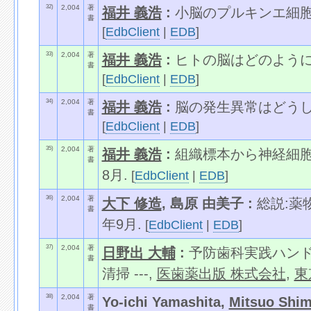
32)
2,004
著
福井 義浩
:
小脳のプルキンエ細胞
書
[
EdbClient
|
EDB
]
33)
2,004
著
福井 義浩
:
ヒトの脳はどのように
書
[
EdbClient
|
EDB
]
34)
2,004
著
福井 義浩
:
脳の発生異常はどうし
書
[
EdbClient
|
EDB
]
35)
2,004
著
福井 義浩
:
組織標本から神経細胞
書
8月.
[
EdbClient
|
EDB
]
36)
2,004
著
大下 修造
, 島原 由美子 :
総説:薬
書
年9月.
[
EdbClient
|
EDB
]
37)
2,004
著
日野出 大輔
:
予防歯科実践ハンドブ
書
清掃 ---,
医歯薬出版 株式会社
,
東
38)
2,004
著
Yo-ichi Yamashita,
Mitsuo Shi
書