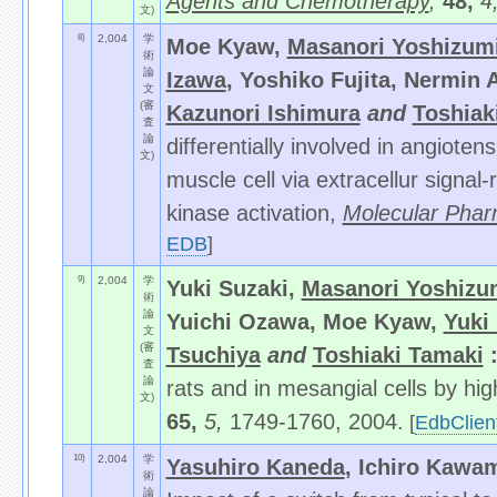
Agents and Chemotherapy
,
48,
4
文)
8)
2,004
学
Moe Kyaw,
Masanori Yoshizum
術
論
Izawa
, Yoshiko Fujita, Nermin A
文
(審
Kazunori Ishimura
and
Toshiak
査
論
differentially involved in angiote
文)
muscle cell via extracellur signa
kinase activation,
Molecular Phar
EDB
]
9)
2,004
学
Yuki Suzaki,
Masanori Yoshizu
術
論
Yuichi Ozawa, Moe Kyaw,
Yuki
文
(審
Tsuchiya
and
Toshiaki Tamaki
査
論
rats and in mesangial cells by hi
文)
65,
5,
1749-1760, 2004.
[
EdbClien
10)
2,004
学
Yasuhiro Kaneda
, Ichiro Kawam
術
論