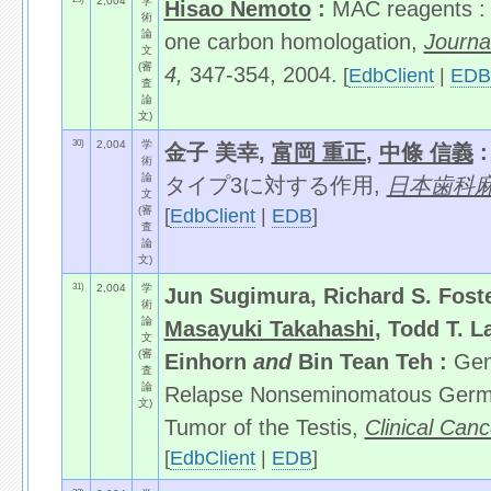
2,004
学
Hisao Nemoto
:
MAC reagents : 
術
論
one carbon homologation,
Journa
文
(審
4,
347-354, 2004.
[
EdbClient
|
EDB
査
論
文)
30)
2,004
学
金子 美幸,
富岡 重正
,
中條 信義
術
論
タイプ3に対する作用,
日本歯科
文
(審
[
EdbClient
|
EDB
]
査
論
文)
31)
2,004
学
Jun Sugimura, Richard S. Foste
術
論
Masayuki Takahashi
, Todd T. L
文
(審
Einhorn
and
Bin Tean Teh :
Gen
査
論
Relapse Nonseminomatous Germ C
文)
Tumor of the Testis,
Clinical Can
[
EdbClient
|
EDB
]