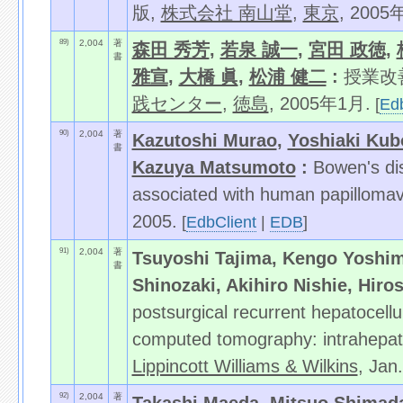
版,
株式会社 南山堂
,
東京
, 2005
89)
2,004
著
森田 秀芳
,
若泉 誠一
,
宮田 政徳
,
書
雅宣
,
大橋 眞
,
松浦 健二
:
授業改
践センター
,
徳島
, 2005年1月.
[
Edb
90)
2,004
著
Kazutoshi Murao
,
Yoshiaki Kub
書
Kazuya Matsumoto
:
Bowen's di
associated with human papillomav
2005.
[
EdbClient
|
EDB
]
91)
2,004
著
Tsuyoshi Tajima, Kengo Yoshimit
書
Shinozaki, Akihiro Nishie, Hiro
postsurgical recurrent hepatocellu
computed tomography: intrahepati
Lippincott Williams & Wilkins
, Jan
92)
2,004
著