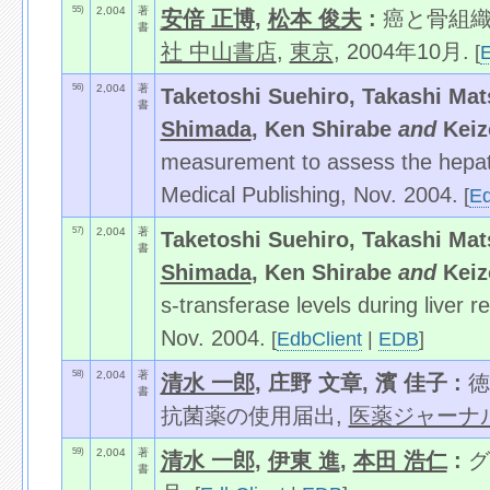
55)
2,004
著
安倍 正博
,
松本 俊夫
:
癌と骨組織と
書
社 中山書店
,
東京
, 2004年10月.
[
E
56)
2,004
著
Taketoshi Suehiro, Takashi Ma
書
Shimada
, Ken Shirabe
and
Keiz
measurement to assess the hepati
Medical Publishing, Nov. 2004.
[
Ed
57)
2,004
著
Taketoshi Suehiro, Takashi Ma
書
Shimada
, Ken Shirabe
and
Keiz
s-transferase levels during liver 
Nov. 2004.
[
EdbClient
|
EDB
]
58)
2,004
著
清水 一郎
, 庄野 文章, 濱 佳子 :
徳
書
抗菌薬の使用届出,
医薬ジャーナ
59)
2,004
著
清水 一郎
,
伊東 進
,
本田 浩仁
:
グ
書