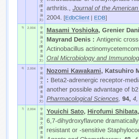
文
(審
arthritis.,
Journal of the America
査
論
2004.
[
EdbClient
|
EDB
]
文)
5)
2,004
学
Masami Yoshioka
, Grenier Dan
術
論
Mayrand Denis :
Antigenic cros
文
(審
Actinobacillus actinomycetemcom
査
論
Oral Microbiology and Immunolog
文)
6)
2,004
学
Nozomi Kawakami
, Katsuhiro 
術
論
:
Beta2-adrenergic receptor-medi
文
(審
another possible advantage of b2
査
論
Pharmacological Sciences
,
94,
4
文)
7)
2,004
学
Youichi Sato
,
Hirofumi Shibata
術
論
6,7-dihydroxyflavone dramatically i
文
(審
resistant or -sensitive Staphyloc
査
論