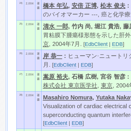
24)
2,004
著
橋本 年弘
,
安倍 正博
,
松本 俊夫
:
書
のバイオマーカー ---, 癌と化学
25)
2,004
著
清水 一郎
, 竹内 尚, 堀江 貴浩, 
書
胃粘膜下腫瘍様形態を示した肝外
京
, 2004年7月.
[
EdbClient
|
EDB
]
26)
2,004
著
岸 恭一
:
ヒューマン·ニュートリ
書
月.
[
EdbClient
|
EDB
]
27)
2,004
著
嵩原 裕夫
, 石橋 広樹, 宮谷 智彦 :
書
株式会社 東京医学社
,
東京
, 200
28)
2,004
著
Masahiro Nomura
,
Yutaka Naka
書
Visualization of cardiac electrica
superconducting quantum interfer
[
EdbClient
|
EDB
]