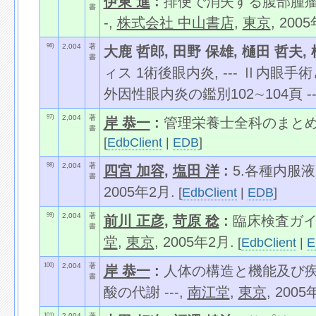
伊東 進
:
排便で消失する腹部腫瘤, 
書
-,
株式会社 中山書店
,
東京
, 200
96)
2,004
著
大鹿 哲郎, 田野 保雄, 樋田 哲夫, 
書
ィス 1術後眼内炎, --- Ⅱ内眼
外因性眼内炎の鑑別102∼104頁 --
97)
2,004
著
岸 恭一
:
管理栄養士全科のまとめ
書
[
EdbClient
|
EDB
]
98)
2,004
著
四宮 加容
,
塩田 洋
:
5.各種内服
書
2005年2月.
[
EdbClient
|
EDB
]
99)
2,004
著
前川 正彦
,
苛原 稔
:
臨床検査ガイド 
書
堂
,
東京
, 2005年2月.
[
EdbClient
|
E
100)
2,004
著
岸 恭一
:
人体の構造と機能及び疾病
書
酸の代謝 ---,
南江堂
,
東京
, 2005
101)
2,004
著