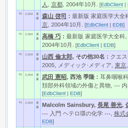
人
,
京都
, 2004年10月.
[
EdbClient
|
50)
2,004
著
森山 啓司
:
最新版 家庭医学大全科, 
書
京
, 2004年10月.
[
EdbClient
|
EDB
]
51)
2,004
著
高橋 巧
:
最新版 家庭医学大全科, -
書
2004年10月.
[
EdbClient
|
EDB
]
52)
2,004
著
山西 倫太郎
, その他30名 :
クエス
書
2005, メディック·メディア,
東京
53)
2,004
著
武田 憲昭
, 西池 季隆 :
耳鼻咽喉科
書
頚部外科領域の外傷と異物, --- 内耳
[
EdbClient
|
EDB
]
54)
2,004
著
Malcolm Sainsbury,
長尾 善光
,
書
--- 入門 ヘテロ環の化学 ---,
株式
EDB
]