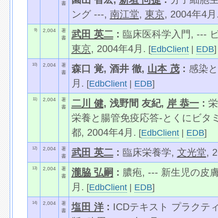
書
ング ---,
南江堂
,
東京
, 2004年4月
9)
2,004
著
武田 英二
:
臨床医科学入門, --- 
書
東京
, 2004年4月.
[
EdbClient
|
EDB
]
10)
2,004
著
森口 覚, 酒井 徹,
山本 茂
:
感染と
書
月.
[
EdbClient
|
EDB
]
11)
2,004
著
二川 健
, 浅野間 友紀,
岸 恭一
:
栄
書
栄養と腸管免疫応答-とくにビタミン
都, 2004年4月.
[
EdbClient
|
EDB
]
12)
2,004
著
武田 英二
:
臨床栄養学,
文光堂
, 
書
13)
2,004
著
瀧脇 弘嗣
:
膿疱, --- 新生児の皮膚
書
月.
[
EdbClient
|
EDB
]
14)
2,004
著
塩田 洋
:
ICDテキスト プラクテ
書