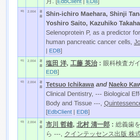
月.
[
EdbClient
|
EDB
]
60)
2,004
著
Shin-ichiro Maehara, Shinji Ta
書
Yoshiro Saito, Kazuhiko Takaha
Selenoprotein P, as a predictor fo
human pancreatic cancer cells,
Jo
|
EDB
]
61)
2,004
著
塩田 洋
,
工藤 英治
:
眼科検査ガイ
書
EDB
]
62)
2,004
著
Tetsuo Ichikawa
and
Naeko Ka
書
Clinical Dentistry, --- Biological
Body and Tissue ---,
Quintessence
[
EdbClient
|
EDB
]
63)
2,004
著
市川 哲雄
,
北村 清一郎
:
総義歯を
書
ら ---,
クインテッセンス出版 株