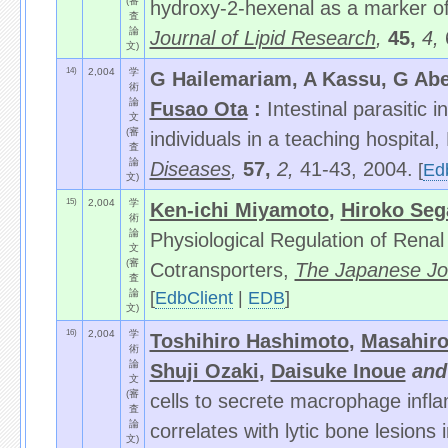
(審
hydroxy-2-hexenal as a marker of 
査
論
Journal of Lipid Research
,
45,
4,
文)
14)
2,004
学
G Hailemariam, A Kassu, G Ab
術
論
Fusao Ota
:
Intestinal parasitic
文
(審
individuals in a teaching hospital,
査
論
Diseases
,
57,
2,
41-43, 2004.
[
Ed
文)
15)
2,004
学
Ken-ichi Miyamoto
,
Hiroko Se
術
論
Physiological Regulation of Ren
文
(審
Cotransporters,
The Japanese Jou
査
論
[
EdbClient
|
EDB
]
文)
16)
2,004
学
Toshihiro Hashimoto
,
Masahiro
術
論
Shuji Ozaki
,
Daisuke Inoue
an
文
(審
cells to secrete macrophage inf
査
論
correlates with lytic bone lesions
文)