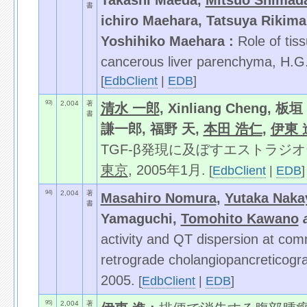
Takashi Maeda,
Mitsuo Shimad
書
ichiro Maehara, Tatsuya Rikima
Yoshihiko Maehara :
Role of tis
cancerous liver parenchyma, H.G.
[
EdbClient
|
EDB
]
93)
2,004
著
清水 一郎
, Xinliang Cheng,
書
謙一郎, 福野 天,
本田 浩仁
,
伊東 
TGF-β発現に及ぼすエストラジ
東京
, 2005年1月.
[
EdbClient
|
EDB
]
94)
2,004
著
Masahiro Nomura
,
Yutaka Naka
書
Yamaguchi,
Tomohito Kawano
activity and QT dispersion at com
retrograde cholangiopancreticogra
2005.
[
EdbClient
|
EDB
]
95)
2,004
著