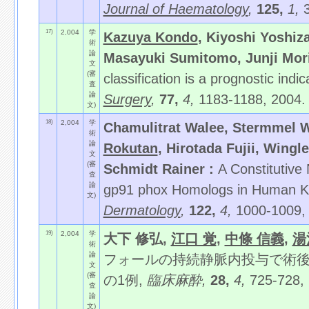
Journal of Haematology
,
125,
1,
17)
2,004
学
Kazuya Kondo
, Kiyoshi Yoshi
術
論
Masayuki Sumitomo, Junji Mor
文
(審
classification is a prognostic ind
査
論
Surgery
,
77,
4,
1183-1188, 2004.
文)
18)
2,004
学
Chamulitrat Walee, Stermmel 
術
論
Rokutan
, Hirotada Fujii, Wingl
文
(審
Schmidt Rainer :
A Constitutiv
査
論
gp91 phox Homologs in Human K
文)
Dermatology
,
122,
4,
1000-1009,
19)
2,004
学
大下 修弘,
江口 覚
,
中條 信義
,
湯
術
論
フォールの持続静脈内投与で術
文
(審
の1例,
臨床麻酔,
28,
4,
725-728,
査
論
文)