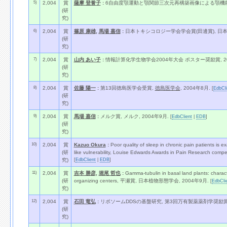
5)
2,004
賞
薩摩 登誉子
:
6自由度顎運動と顎関節三次元再構築画像による顎機能
(研
究)
6)
2,004
賞
篠原 康雄
,
馬場 嘉信
:
日本トキシコロジー学会学会賞(田邊賞), 日本ト
(研
究)
7)
2,004
賞
山内 あい子
:
情報計算化学生物学会2004年大会 ポスター奨励賞, 20
(研
究)
8)
2,004
賞
佐藤 陽一
:
第13回徳島医学会受賞,
徳島医学会
, 2004年8月.
[
EdbCli
(研
究)
9)
2,004
賞
馬場 嘉信
:
メルク賞, メルク, 2004年9月.
[
EdbClient
|
EDB
]
(研
究)
10)
2,004
賞
Kazuo Okura
:
Poor quality of sleep in chronic pain patients is ex
(研
like vulnerability, Louise Edwards Awards in Pain Research com
[
EdbClient
|
EDB
]
究)
11)
2,004
賞
吉本 勝彦
,
堀尾 哲也
:
Gamma-tubulin in basal land plants: character
(研
organizing centers, 平瀬賞, 日本植物形態学会, 2004年9月.
[
EdbCli
究)
12)
2,004
賞
石田 竜弘
:
リポソームDDSの基盤研究, 第3回万有製薬薬剤学奨励賞,
(研
究)