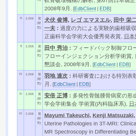
軟骨破壊機構の解析, 第67回日本矯
2008年9月.
[
EdbClient
|
EDB
]
8)
2,008
賞
犬伏 俊博
,
レゴ エマヌエル
,
田中 栄
(研
一夫
:
過度の力による実験的歯根吸収
究)
正歯科学会学術大会優秀発表賞,
日本
9)
2,008
賞
田中 秀治
:
フィードバック制御フロ
(研
フローインジェクション分析学術賞,
究)
懇談会, 2008年9月.
[
EdbClient
|
EDB
]
10)
2,008
賞
羽地 達次
:
科研審査における特別表彰
(研
月.
[
EdbClient
|
EDB
]
究)
11)
2,008
賞
安倍 正博
:
多発性骨髄腫骨病変の形成
(研
学会学術集会 学術賞(内科臨床系),
日
究)
12)
2,008
賞
Mayumi Takeuchi
,
Kenji Matsuzaki
(研
Uterine Pathologies in 3T-MRI: Clinic
究)
MR Spectroscopy in Differentiating Ben