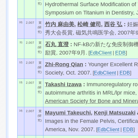
Hydrothermal Surface Modification of 
究)
Symposium on Titanium in Dentistry, 
10)
2,007
賞
竹内 麻由美
,
松崎 健司
,
西谷 弘
:
妊娠
(研
秀大会長賞, 磁気共鳴医学会, 2007年9
究)
11)
2,007
賞
石丸 直澄
:
NF-kBの新たな免疫制
(研
励賞, 2007年9月.
[
EdbClient
|
EDB
]
究)
12)
2,007
賞
Zhi-Rong Qian
:
Younger Excellent 
(研
Society, Oct. 2007.
[
EdbClient
|
EDB
]
究)
13)
2,007
賞
Takashi Izawa
:
Immunoregulatory rol
(研
autoimmune arthritis in MRL/lpr mice
究)
American Society for Bone and Miner
14)
2,007
賞
Mayumi Takeuchi
,
Kenji Matsuzaki
(研
Images in the Female Pelvis, Certifica
究)
America, Nov. 2007.
[
EdbClient
|
EDB
]