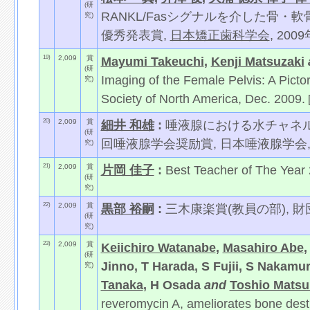
(研
RANKL/Fasシグナルを介した骨・
究)
優秀発表賞,
日本矯正歯科学会
, 200
19)
2,009
賞
Mayumi Takeuchi
,
Kenji Matsuzaki
(研
Imaging of the Female Pelvis: A Pictori
究)
Society of North America, Dec. 2009.
20)
2,009
賞
細井 和雄
:
唾液腺における水チャネルAQP5
(研
回唾液腺学会奨励賞, 日本唾液腺学会, 2
究)
21)
2,009
賞
片岡 佳子
:
Best Teacher of The Ye
(研
究)
22)
2,009
賞
黒部 裕嗣
:
三木康楽賞(教員の部), 財団
(研
究)
23)
2,009
賞
Keiichiro Watanabe
,
Masahiro Abe
,
(研
Jinno, T Harada, S Fujii, S Nakamu
究)
Tanaka
, H Osada
and
Toshio Mats
reveromycin A, ameliorates bone des