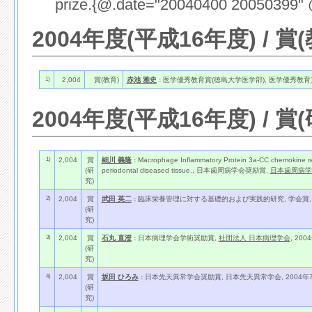
prize.{@.date="20040400 20050399" 
2004年度(平成16年度) / 賞
1)
2,004
賞(教育)
赤池 雅史
:
医学優秀教育賞(徳島大学医学部), 医学優秀教育賞(
2004年度(平成16年度) / 賞
1)
2,004
賞
細川 義隆
:
Macrophage Inflammatory Protein 3a-CC chemokine rece
(研
periodontal diseased tissue., 日本歯周病学会奨励賞,
日本歯周病学
究)
2)
2,004
賞
武田 英二
:
臨床栄養管理に対する基礎的および実践的研究, 学会賞
(研
究)
3)
2,004
賞
石丸 直澄
:
日本病理学会学術奨励賞,
社団法人 日本病理学会
, 200
(研
究)
4)
2,004
賞
坂田 ひろみ
:
日本先天異常学会奨励賞, 日本先天異常学会, 2004年7
(研
究)