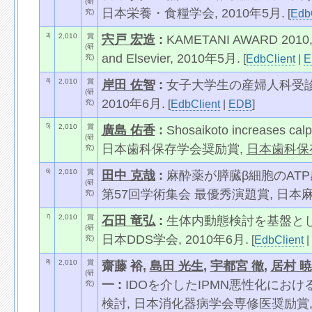
(研
日本栄養・食糧学会, 2010年5月.
[
Edb
究)
3)
2,010
賞
宍戸 宏造
:
KAMETANI AWARD 2010, Th
(研
and Elsevier, 2010年5月.
[
EdbClient
|
E
究)
4)
2,010
賞
岸田 佐智
:
女子大学生の産婦人科受診
(研
2010年6月.
[
EdbClient
|
EDB
]
究)
5)
2,010
賞
廣島 佑香
:
Shosaikoto increases calpr
(研
日本歯科保存学会奨励賞,
日本歯科保
究)
6)
2,010
賞
田中 克哉
:
麻酔薬が膵臓β細胞のAT
(研
第57回学術集会 最優秀演題賞, 日本麻酔
究)
7)
2,010
賞
石田 竜弘
:
生体内動態検討を基盤とした
(研
日本DDS学会, 2010年6月.
[
EdbClient
|
究)
8)
2,010
賞
齋藤 裕,
島田 光生
,
宇都宮 徹
,
居村 暁
(研
一 :
IDOを介したIPMN悪性化にお
究)
検討, 日本消化器病学会専修医奨励賞, 