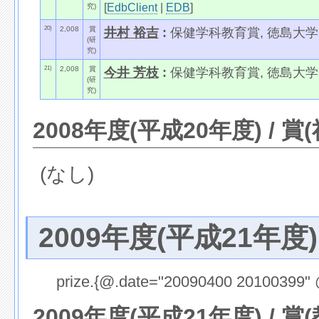
[
EdbClient
|
EDB
]
究)
20)
2,008
賞
井村 裕吉
:
保健学科教育賞, 徳島大学医
(研
究)
21)
2,008
賞
今井 芳枝
:
保健学科教育賞, 徳島大学医
(研
究)
2008年度(平成20年度) / 賞
(なし)
2009年度(平成21年度)
prize.{@.date="20090400 20100399" 
2009年度(平成21年度) / 賞