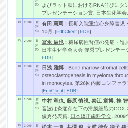
(研
よびラット脳におけるRNA並びにタ
究)
プレゼンテーション賞, 日本生化学会, 2
14)
2,009
賞
有田 憲司
:
長期入院重症心身障害児・
(研
10月.
[
EdbClient
|
EDB
]
究)
15)
2,009
賞
冨永 辰也
:
糖尿病性腎症の発症・進展に
(研
日本生化学会大会 優秀プレゼンテー
究)
EDB
]
16)
2,009
賞
日浅 雅博
:
Bone marrow stromal cells in
(研
osteoclastogenesis in myeloma throu
究)
in monocytes, 第26回内藤コンフ
[
EdbClient
|
EDB
]
17)
2,009
賞
中村 竜也
,
藤原 慎視
,
泰江 章博
,
桂 
(研
音波は炎症存在下の滑膜細胞のCOX-
究)
優秀発表賞,
日本矯正歯科学会
, 200
18)
2,009
賞
松本 一真
,
井澤 俊
,
大浦 徳永 律子 律