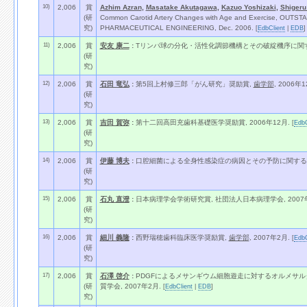
10)
2,006
賞
Azhim Azran
,
Masatake Akutagawa
,
Kazuo Yoshizaki
,
Shigeru
(研
Common Carotid Artery Changes with Age and Exercise, 
究)
PHARMACEUTICAL ENGINEERING, Dec. 2006.
[
EdbClient
|
EDB
]
11)
2,006
賞
安友 康二
:
Tリンパ球の分化・活性化調節機構とその破綻機序に関す
(研
究)
12)
2,006
賞
石田 竜弘
:
第5回上村修三郎「がん研究」奨励賞,
歯学部
, 2006年1
(研
究)
13)
2,006
賞
吉田 賀弥
:
第十二回高田充歯科基礎医学奨励賞, 2006年12月.
[
EdbC
(研
究)
14)
2,006
賞
伊藤 博夫
:
口腔細菌による全身性感染症の病因とその予防に関する研究,
(研
究)
15)
2,006
賞
石丸 直澄
:
日本病理学会学術研究賞, 社団法人日本病理学会, 2007年
(研
究)
16)
2,006
賞
細川 義隆
:
西野瑞穂歯科臨床医学奨励賞,
歯学部
, 2007年2月.
[
EdbC
(研
究)
17)
2,006
賞
石澤 啓介
:
PDGFによるメサンギウム細胞遊走に対するオルメサル
(研
質学会, 2007年2月.
[
EdbClient
|
EDB
]
究)