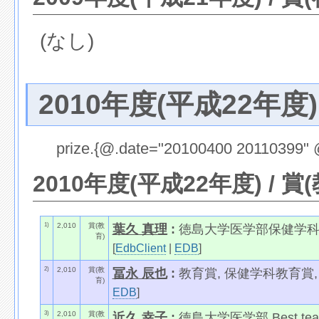
(なし)
2010年度(平成22年度)
prize.{@.date="20100400 20110399" @
2010年度(平成22年度) / 賞
1)
2,010
賞(教
葉久 真理
:
徳島大学医学部保健学科教育
育)
[
EdbClient
|
EDB
]
2)
2,010
賞(教
冨永 辰也
:
教育賞, 保健学科教育賞,
育)
EDB
]
3)
2,010
賞(教
近久 幸子
:
徳島大学医学部 Best teache