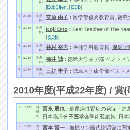
育)
[
EdbClient
|
EDB
]
4)
2,010
賞(教
安原 由子
:
医学部優秀教育賞, 徳島大
育)
5)
2,010
賞(教
Koji Ono
:
Best Teacher of The Yea
育)
|
EDB
]
6)
2,010
賞(教
井村 裕吉
:
保健学科教育賞,
保健学
育)
7)
2,010
賞(教
福井 誠
:
徳島大学歯学部 ベストメ
育)
8)
2,010
賞(教
三好 圭子
:
徳島大学歯学部ベストメ
育)
2010年度(平成22年度) / 賞
1)
2,010
賞
冨永 辰也
:
糖尿病性腎症の発症・進展に
(研
日本臨床分子医学会学術奨励賞, 日本臨床
究)
2)
2,010
賞
宮本 賢一
:
無機リン酸代謝調節に関す