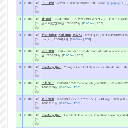
2)
2,006
賞
山下 菊治
:
論文賞, 日本結合組織学会, 2006年5月.
[
EdbClient
|
EDB
(研
究)
3)
2,006
賞
辻 大輔
:
Sandhoff病モデルマウス由来オリゴデンドロサイト前駆
(研
会中四国支部例会, 2006年5月.
[
EdbClient
|
EDB
]
究)
4)
2,006
賞
竹内 麻由美
,
松崎 健司
,
西谷 弘
:
充実部を伴う良性卵巣嚢胞性病変の画像診断, 優
(研
Imaging, 2006年9月.
[
EdbClient
|
EDB
]
究)
5)
2,006
賞
吉田 賀弥
:
Double-stranded RNA-dependent protein kinase is re
(研
会
, 2006年9月.
[
EdbClient
|
EDB
]
究)
6)
2,006
賞
Zhi-Rong Qian
:
Younger Excellent Researcher, The Japan Endoc
(研
究)
7)
2,006
賞
上村 浩一
:
閉経後婦人の血中osteoprotegerin濃度と心血管
(研
2006年10月.
[
EdbClient
|
EDB
]
究)
8)
2,006
賞
岩田 武男
:
癌抑制因子パラフィブロミンはSV40 large T抗原存
(研
2006年11月.
[
EdbClient
|
EDB
]
究)
9)
2,006
賞
Zhi-Rong Qian
:
Excellent Researcher, Tokushima University, Med
(研
究)