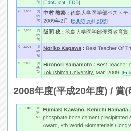
[
EdbClient
|
EDB
]
育)
2)
2,008
賞
中村 教泰
:
徳島大学医学部ベストティ
(教
2009年2月.
[
EdbClient
|
EDB
]
育)
3)
2,008
賞
阪間 稔
:
徳島大学医学部優秀教育賞
(教
育)
4)
2,008
賞
Noriko Kagawa
:
Best Teacher Of Th
(教
育)
5)
2,008
賞
Hironori Yamamoto
:
Best Teacher o
(教
Tokushima University
, Mar. 2009.
[
Edb
育)
2008年度(平成20年度) / 賞
1)
2,008
賞
Fumiaki Kawano
,
Kenichi Hamada
(研
phosphate bone cement precipitated s
究)
Award, 8th World Biomaterials Congr