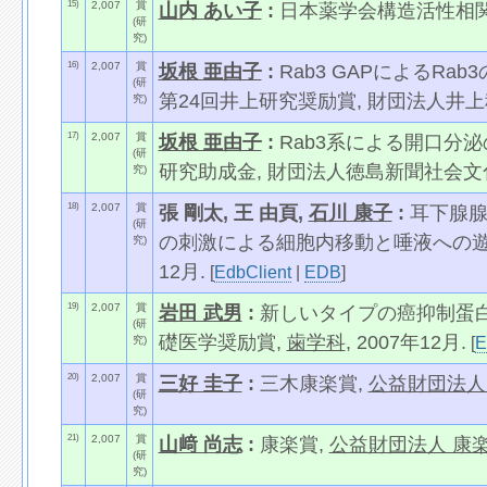
15)
2,007
賞
山内 あい子
:
日本薬学会構造活性相関部会
(研
究)
16)
2,007
賞
坂根 亜由子
:
Rab3 GAPによるR
(研
第24回井上研究奨励賞, 財団法人井上科
究)
17)
2,007
賞
坂根 亜由子
:
Rab3系による開口分
(研
研究助成金, 財団法人徳島新聞社会文化事
究)
18)
2,007
賞
張 剛太, 王 由頁,
石川 康子
:
耳下腺腺
(研
の刺激による細胞内移動と唾液への遊離,
究)
12月.
[
EdbClient
|
EDB
]
19)
2,007
賞
岩田 武男
:
新しいタイプの癌抑制蛋白
(研
礎医学奨励賞,
歯学科
, 2007年12月.
[
E
究)
20)
2,007
賞
三好 圭子
:
三木康楽賞,
公益財団法人
(研
究)
21)
2,007
賞
山﨑 尚志
:
康楽賞,
公益財団法人 康
(研
究)