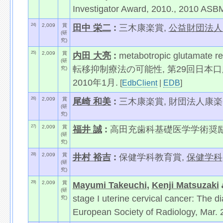
Investigator Award, 2010., 2010 ASB
24)
2,009
賞
田中 栄二
:
三木康楽賞,
公益財団法人
(研
究)
25)
2,009
賞
内田 大亮
:
metabotropic glutam
(研
転移抑制療法の可能性, 第29回日本口
究)
2010年1月.
[
EdbClient
|
EDB
]
26)
2,009
賞
尾崎 和美
:
三木康楽賞, 財団法人康楽会,
(研
究)
27)
2,009
賞
福井 誠
:
高田充歯科基礎医学学術奨励
(研
究)
28)
2,009
賞
井村 裕吉
:
保健学科教育賞,
保健学科
(研
究)
29)
2,009
賞
Mayumi Takeuchi
,
Kenji Matsuzaki
(研
stage I uterine cervical cancer: The di
究)
European Society of Radiology, Mar. 