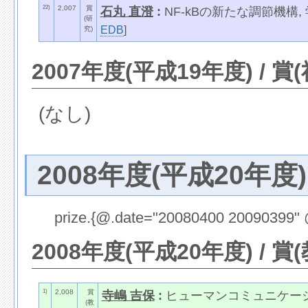
22)
2,007
賞
石丸 直澄
:
NF-kBの新たな調節機構,
(研
EDB
]
究)
2007年度(平成19年度) / 賞
(なし)
2008年度(平成20年度)
prize.{@.date="20080400 20090399" 
2008年度(平成20年度) / 賞
1)
2,008
賞
寺嶋 吉保
:
ヒューマンコミュニケーシ
(教