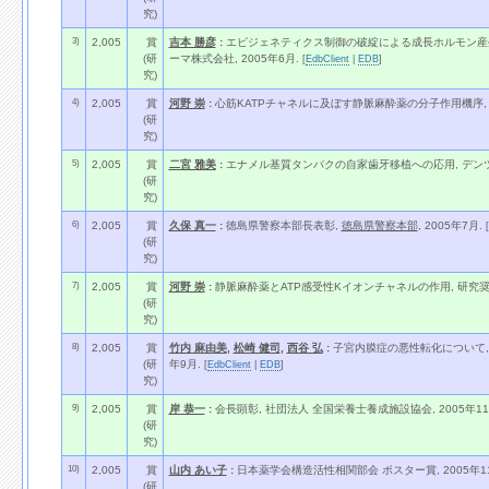
究)
3)
2,005
賞
吉本 勝彦
:
エピジェネティクス制御の破綻による成長ホルモン産生
(研
ーマ株式会社, 2005年6月.
[
EdbClient
|
EDB
]
究)
4)
2,005
賞
河野 崇
:
心筋KATPチャネルに及ぼす静脈麻酔薬の分子作用機序, 
(研
究)
5)
2,005
賞
二宮 雅美
:
エナメル基質タンパクの自家歯牙移植への応用, デン
(研
究)
6)
2,005
賞
久保 真一
:
徳島県警察本部長表彰,
徳島県警察本部
, 2005年7月.
[
(研
究)
7)
2,005
賞
河野 崇
:
静脈麻酔薬とATP感受性Kイオンチャネルの作用, 研究奨
(研
究)
8)
2,005
賞
竹内 麻由美
,
松崎 健司
,
西谷 弘
:
子宮内膜症の悪性転化について, 優秀展示賞, 
(研
年9月.
[
EdbClient
|
EDB
]
究)
9)
2,005
賞
岸 恭一
:
会長顕彰, 社団法人 全国栄養士養成施設協会, 2005年11
(研
究)
10)
2,005
賞
山内 あい子
:
日本薬学会構造活性相関部会 ポスター賞, 2005年11
(研