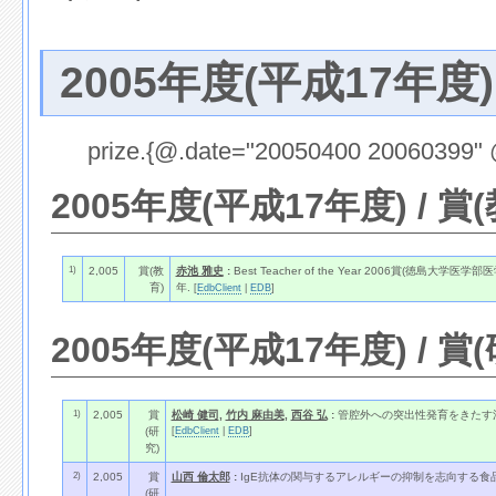
2005年度(平成17年度)
prize.{@.date="20050400 20060399" 
2005年度(平成17年度) / 賞
1)
2,005
賞(教
赤池 雅史
:
Best Teacher of the Year 2006賞(徳島大学医学部
育)
年.
[
EdbClient
|
EDB
]
2005年度(平成17年度) / 賞
1)
2,005
賞
松崎 健司
,
竹内 麻由美
,
西谷 弘
:
管腔外への突出性発育をきたす消
[
EdbClient
|
EDB
]
(研
究)
2)
2,005
賞
山西 倫太郎
:
IgE抗体の関与するアレルギーの抑制を志向する食品
(研