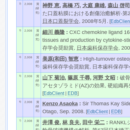
2)
2,008
賞
神野 恵
,
高橋 巧
,
大庭 康雄
,
森山 啓司
(研
た口蓋粘膜における創傷治癒解析-第2
究)
日本口蓋裂学会
, 2008年5月.
[
EdbClien
3)
2,008
賞
細川 義隆
:
CXC chemokine ligand 16 i
(研
tissues and production by cytokine-
究)
存学会奨励賞,
日本歯科保存学会
, 20
4)
2,008
賞
美原(和田) 智恵
:
HIgh-turnover osteo
(研
歯科保存学会奨励賞, 日本歯科保存学会, 
究)
5)
2,008
賞
山下 菊治
,
篠原 千尋
,
河野 文昭
:
破
(研
アセタゾラミド(AZ)の効果, 硬組織
究)
[
EdbClient
|
EDB
]
6)
2,008
賞
Kenzo Asaoka
:
Sir Thomas Kay Sidey
(研
Otago, Sep. 2008.
[
EdbClient
|
EDB
]
究)
7)
2,008
賞
井澤 俊
,
林 良夫
,
田中 栄二
:
RANK
(研
究)