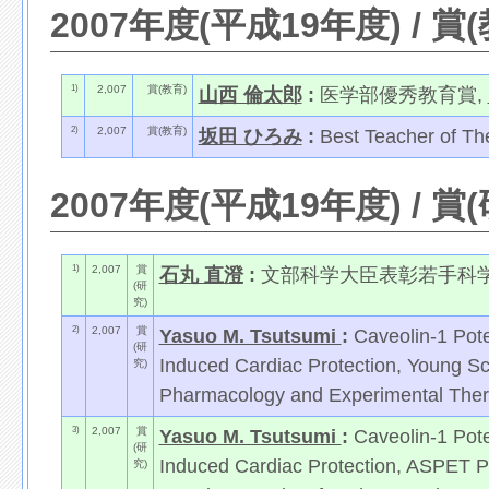
2007年度(平成19年度) / 賞
1)
2,007
賞(教育)
山西 倫太郎
:
医学部優秀教育賞,
2)
2,007
賞(教育)
坂田 ひろみ
:
Best Teacher of T
2007年度(平成19年度) / 賞
1)
2,007
賞
石丸 直澄
:
文部科学大臣表彰若手科
(研
究)
2)
2,007
賞
Yasuo M. Tsutsumi
:
Caveolin-1 Pote
(研
Induced Cardiac Protection, Young Sci
究)
Pharmacology and Experimental The
3)
2,007
賞
Yasuo M. Tsutsumi
:
Caveolin-1 Pote
(研
Induced Cardiac Protection, ASPET Po
究)