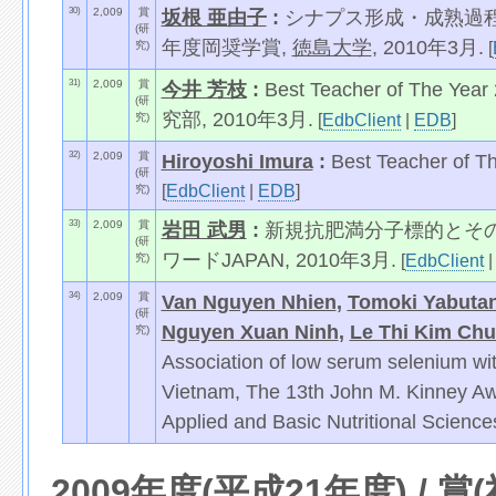
30)
2,009
賞
坂根 亜由子
:
シナプス形成・成熟過程
(研
年度岡奨学賞,
徳島大学
, 2010年3月.
[
究)
31)
2,009
賞
今井 芳枝
:
Best Teacher of T
(研
究部, 2010年3月.
[
EdbClient
|
EDB
]
究)
32)
2,009
賞
Hiroyoshi Imura
:
Best Teacher of T
(研
[
EdbClient
|
EDB
]
究)
33)
2,009
賞
岩田 武男
:
新規抗肥満分子標的とその
(研
ワードJAPAN, 2010年3月.
[
EdbClient
究)
34)
2,009
賞
Van Nguyen Nhien
,
Tomoki Yabutan
(研
Nguyen Xuan Ninh
,
Le Thi Kim Ch
究)
Association of low serum selenium wit
Vietnam, The 13th John M. Kinney Awar
Applied and Basic Nutritional Science
2009年度(平成21年度) / 賞