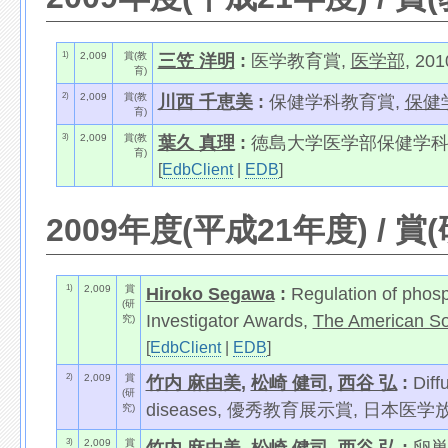
1)
2,009
賞(教
三笠 洋明
:
医学教育賞,
医学部
, 20
育)
2)
2,009
賞(教
川西 千恵美
:
保健学科教育賞,
保健
育)
3)
2,009
賞(教
葉久 真理
:
徳島大学医学部保健学科教育
育)
[
EdbClient
|
EDB
]
2009年度(平成21年度) / 賞
1)
2,009
賞
Hiroko Segawa
:
Regulation of pho
(研
Investigator Awards,
The American So
究)
[
EdbClient
|
EDB
]
2)
2,009
賞
竹内 麻由美
,
松崎 健司
,
西谷 弘
:
Diff
(研
diseases, 優秀教育展示賞, 日本医学
究)
3)
2,009
賞