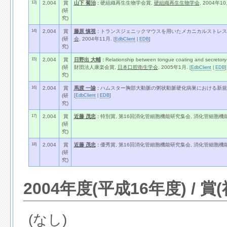
13)
2,004
賞
山下 菊治
:
硬組織再生生物学会賞,
硬組織再生生物学会
, 2004年10
(研
究)
14)
2,004
賞
藤原 慎視
:
トランスジェニックマウスを用いたメカニカルストレス
(研
会
, 2004年11月.
[
EdbClient
|
EDB
]
究)
15)
2,004
賞
日野出 大輔
:
Relationship between tongue coating and secretory-i
(研
財団法人康楽会賞,
日本口腔衛生学会
, 2005年1月.
[
EdbClient
|
EDB
]
究)
16)
2,004
賞
馬渡 一諭
:
ハムスター胸部大動脈の粥状動脈硬化病巣における新規エンドセリン
[
EdbClient
|
EDB
]
(研
究)
17)
2,004
賞
近藤 茂忠
:
特別賞, 第16回消化管細胞機能研究集会, 消化管細胞機能研
(研
究)
18)
2,004
賞
近藤 茂忠
:
優秀賞, 第16回消化管細胞機能研究集会, 消化管細胞機能研
(研
究)
2004年度(平成16年度) / 賞
(なし)