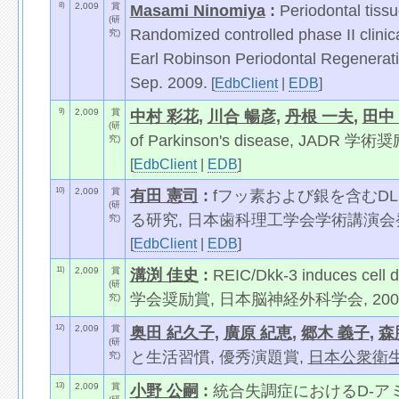
8)
2,009
賞
Masami Ninomiya
:
Periodontal tissu
(研
Randomized controlled phase II clinic
究)
Earl Robinson Periodontal Regenerat
Sep. 2009.
[
EdbClient
|
EDB
]
9)
2,009
賞
中村 彩花
,
川合 暢彦
,
丹根 一夫
,
田中
(研
of Parkinson's disease, JADR 学術
究)
[
EdbClient
|
EDB
]
10)
2,009
賞
有田 憲司
:
fフッ素および銀を含むD
(研
る研究, 日本歯科理工学会学術講演会
究)
[
EdbClient
|
EDB
]
11)
2,009
賞
溝渕 佳史
:
REIC/Dkk-3 induces cel
(研
学会奨励賞, 日本脳神経外科学会, 200
究)
12)
2,009
賞
奥田 紀久子
,
廣原 紀恵
,
郷木 義子
,
森
(研
と生活習慣, 優秀演題賞,
日本公衆衛
究)
13)
2,009
賞
小野 公嗣
:
統合失調症におけるD-ア