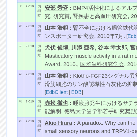
9)
2,010
賞
安部 秀斉
:
BMP4活性化によるアル
(研
究, 研究賞, 腎疾患と高血圧研究会, 20
究)
10)
2,010
賞
山本 浩範
:
腎不全における腸管鉄代謝
(研
ンスポーター研究会, 2010年7月.
[
Edb
究)
11)
2,010
賞
犬伏 俊博
,
川添 亜希
,
谷本 幸太郎
,
宮
(研
Masticatory muscle activity in a rat m
究)
Award, 2010.,
国際歯科研究学会
, 20
12)
2,010
賞
山本 浩範
:
Klotho-FGF23シ
(研
滑筋細胞のリン酸誘導性石灰化の抑制,
究)
[
EdbClient
|
EDB
]
13)
2,010
賞
赤松 徹也
:
唾液腺発生におけるサチラ
(研
能解明, 徳島大学歯学部若手研究奨励
究)
14)
2,010
賞
Akio Hiura
:
A paradox: Why can the m
(研
small sensory neurons and TRPV1-def
究)