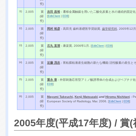
究)
11)
2,005
賞
吉田 昌裕
:
遷移金属触媒を用いた二酸化炭素と水の連続的固定化反
[
EdbClient
|
EDB
]
(研
究)
12)
2,005
賞
岡村 裕彦
:
高田充 歯科基礎医学奨励賞,
歯学研究科
, 2005年12月
(研
究)
13)
2,005
賞
石丸 直澄
:
康楽賞, 2006年1月.
[
EdbClient
|
EDB
]
(研
究)
14)
2,005
賞
近藤 茂忠
:
胃粘膜粘液産生細胞の新たな機能:活性酸素の産生とそ
(研
究)
15)
2,005
賞
重永 章
:
外部刺激応答型アミノ酸誘導体の合成およびペプチド化学
EDB
]
(研
究)
16)
2,005
賞
Mayumi Takeuchi
,
Kenji Matsuzaki
and
Hiromu Nishitani
:
Pe
(研
European Society of Radiology, Mar. 2006.
[
EdbClient
|
EDB
]
究)
2005年度(平成17年度) / 賞