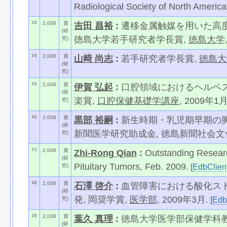
Radiological Society of North America
13)
2,008
賞
吉田 昌裕
:
遷移金属触媒を用いた高
(研
徳島大学若手研究者学長賞,
徳島大学
究)
14)
2,008
賞
山﨑 尚志
:
若手研究者学長賞,
徳島大
(研
究)
15)
2,008
賞
伊賀 弘起
:
口腔領域におけるヘルペス
(研
楽賞,
口腔保健基礎学講座
, 2009年1月
究)
16)
2,008
賞
黒部 裕嗣
:
新生時期・乳児期早期の胸
(研
新聞医学研究助成金, 徳島新聞社会文化事
究)
17)
2,008
賞
Zhi-Rong Qian
:
Outstanding Researc
(研
Pituitary Tumors, Feb. 2009.
[
EdbClien
究)
18)
2,008
賞
石澤 啓介
:
血管障害における酸化ス
(研
発, 岡奨学賞,
医学部
, 2009年3月.
[
Edb
究)
19)
2,008
賞
葉久 真理
:
徳島大学医学部保健学科教育
(研