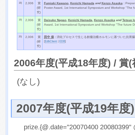
18)
2,006
賞
Fumiaki Kawano
,
Kenichi Hamada
and
Kenzo Asaoka
:
Prepar
(研
Poster Award, 1st International Symposium and Workshop "The futu
究)
19)
2,006
賞
Daisuke Nagao
,
Kenichi Hamada
,
Kenzo Asaoka
and
Tetsuo I
(研
Award, 1st International Symposium and Workshop "The future Dir
究)
20)
2,006
賞
田中 保
:
消化プロセスで生じる創傷治癒ホルモンに基づいた抗胃腸傷
[
EdbClient
|
EDB
]
(研
究)
2006年度(平成18年度) / 賞
(なし)
2007年度(平成19年度)
prize.{@.date="20070400 20080399" 