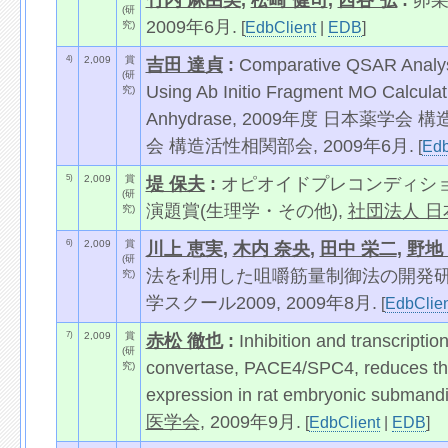
竹内 麻由美
,
松崎 健司
,
西谷 弘
:
卵巣
(研
2009年6月.
[
EdbClient
|
EDB
]
究)
4)
2,009
賞
吉田 達貞
:
Comparative QSAR Analysi
(研
Using Ab Initio Fragment MO Calculat
究)
Anhydrase, 2009年度 日本薬学会 構
会 構造活性相関部会, 2009年6月.
[
Edb
5)
2,009
賞
堤 保夫
:
オピオイドプレコンディショ
(研
演題賞(生理学・その他),
社団法人 
究)
6)
2,009
賞
川上 恵実
,
木内 奈央
,
田中 栄二
,
野地
(研
法を利用した咀嚼筋量制御法の開発研究
究)
学スクール2009, 2009年8月.
[
EdbClien
7)
2,009
賞
赤松 徹也
:
Inhibition and transcription
(研
convertase, PACE4/SPC4, reduces th
究)
expression in rat embryonic su
医学会
, 2009年9月.
[
EdbClient
|
EDB
]