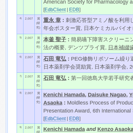
American Society for Pharmacology 
[
EdbClient
|
EDB
]
4)
2,007
賞
重永 章
:
刺激応答型アミノ酸を利用し
(研
年会ポスター賞, 日本ケミカルバイオロジ
究)
5)
2,007
賞
本釜 聖子
:
簡易嚥下障害スクリーニ
(研
法の概要, デンツプライ賞,
日本補綴
究)
6)
2,007
賞
石田 竜弘
:
PEG修飾リポソーム繰り
(研
日本薬剤学会奨励賞, 日本薬剤学会, 20
究)
7)
2,007
賞
石田 竜弘
:
第一回徳島大学若手研究
(研
究)
8)
2,007
賞
Kenichi Hamada
,
Daisuke Nagao
,
Y
(研
Asaoka
:
Moldless Process of Produci
究)
Presentation Award, 6th International
[
EdbClient
|
EDB
]
9)
2,007
賞
Kenichi Hamada
and
Kenzo Asaok
(研