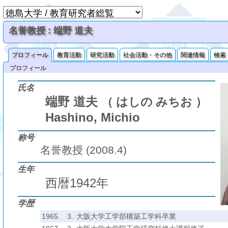
名誉教授 : 端野 道夫
プロフィール
教育活動
研究活動
社会活動・その他
関連情報
検索
プロフィール
氏名
端野 道夫
（ はしの みちお ）
Hashino, Michio
称号
名誉教授 (2008.4)
生年
西暦1942年
学歴
1965.
3.
大阪大学工学部構築工学科卒業