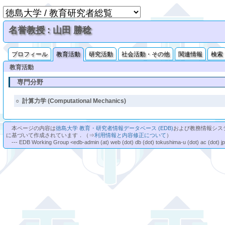
名誉教授 : 山田 勝稔
プロフィール
教育活動
研究活動
社会活動・その他
関連情報
検索
教育活動
専門分野
○
計算力学 (Computational Mechanics)
本ページの内容は
徳島大学 教育・研究者情報データベース (EDB)
および教務情報シス
に基づいて作成されています．（⇒
利用情報と内容修正について
）
--- EDB Working Group <edb-admin (at) web (dot) db (dot) tokushima-u (dot) ac (dot) j