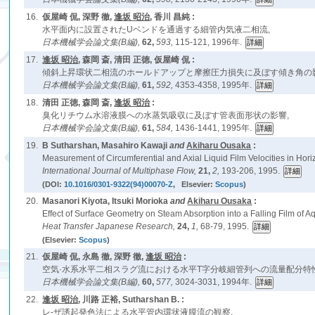
16.
仮屋崎 侃, 深野 徹,
逢坂 昭治
, 香川 昌純 :
水平面内に設置されたUベンドを通過する細管内気液二相流,
日本機械学会論文集(B編),
62,
593,
115-121, 1996年.
17.
逢坂 昭治
, 森岡 斎, 清田 正徳, 仮屋崎 侃 :
傾斜上昇環状二相流のホールドアップと摩擦圧力損失に及ぼす傾き角の影
日本機械学会論文集(B編),
61,
592,
4353-4358, 1995年.
18.
清田 正徳, 森岡 斎,
逢坂 昭治
:
臭化リチウム水溶液膜への水蒸気吸収に及ぼす管表面形状の影響,
日本機械学会論文集(B編),
61,
584,
1436-1441, 1995年.
19.
B Sutharshan, Masahiro Kawaji
and
Akiharu Ousaka
:
Measurement of Circumferential and Axial Liquid Film Velocities in Hori
International Journal of Multiphase Flow,
21,
2,
193-206, 1995.
(DOI:
10.1016/0301-9322(94)00070-Z
, Elsevier:
Scopus
)
20.
Masanori Kiyota, Itsuki Morioka
and
Akiharu Ousaka
:
Effect of Surface Geometry on Steam Absorption into a Falling Film of Aq
Heat Transfer Japanese Research,
24,
1,
68-79, 1995.
(Elsevier:
Scopus
)
21.
仮屋崎 侃, 永島 徹, 深野 徹,
逢坂 昭治
:
空気·水系水平二相スラグ流における水平T字分岐細管列への流量配分特性
日本機械学会論文集(B編),
60,
577,
3024-3031, 1994年.
22.
逢坂 昭治
, 川路 正裕, Sutharshan B. :
レ-ザ誘起発色法による水平管内環状液膜流の観察,