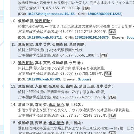
故紙破砕物と高分子系改良剤を用いた新しい高含水比泥土リサイクル工
資源と素材,
119,
4,5,
155-160, 2003年.
(DOI:
10.2473/shigentosozai.119.155
, CiNii:
1390282680994112256
)
10.
仮屋崎 侃,
逢坂 昭治
:
発生気泡の制御, --- 付加された気流速度の変動が気泡発生に与える影響 --
日本機械学会論文集(B編),
68,
674,
2712-2718, 2002年.
(DOI:
10.1299/kikaib.68.2712
, CiNii:
1390282681161016576
, Elsevier:
Sco
11.
逢坂 昭治
, 真本 英光, 仮屋崎 侃, 草野 剛嗣 :
傾斜上昇環状流における気液界面の性状,
日本機械学会論文集(B編),
64,
617,
50-56, 1998年.
12.
逢坂 昭治
, 真本 英光, 仮屋崎 侃, 永島 徹 :
傾斜上昇環状流における管周方向膜厚分布と液膜流量,
日本機械学会論文集(B編),
63,
607,
783-788, 1997年.
(DOI:
10.1299/kikaib.63.783
, Elsevier:
Scopus
)
13.
逢坂 昭治
, 永島 徹, 仮屋崎 侃, 森岡 斎, 清田 正徳, 真本 英光 :
傾斜上昇環状流の液滴流量分布に及ぼす傾き角の影響,
日本機械学会論文集(B編),
62,
600,
2950-2956, 1996年.
14.
清田 正徳, 森岡 斎,
逢坂 昭治
, 藤川 和彦 :
多段水平管上を流下する臭化リチウム水溶液膜への水蒸気の吸収実験,
日本機械学会論文集(B編),
62,
598,
2344-2349, 1996年.
15.
仮屋崎 侃, 深野 徹,
逢坂 昭治
, 香川 昌純 :
垂直細管内の等温空気水系上昇および下降二相流の研究, --- 第2報，圧力損失
日本機械学会論文集(B編),
62,
598,
2136-2143, 1996年.