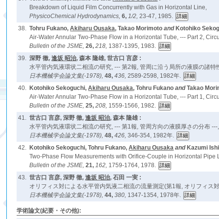
Breakdown of Liquid Film Concurrently with Gas in Horizontal Line,
PhysicoChemical Hydrodynamics,
6,
1/2,
23-47, 1985.
38.
Tohru Fukano,
Akiharu Ousaka
, Takao Morimoto
and
Kotohiko Sekog
Air-Water Annular Two-Phase Flow in a Horizontal Tube, --- Part 2, Circu
Bulletin of the JSME,
26,
218,
1387-1395, 1983.
39.
深野 徹,
逢坂 昭治
, 森本 隆雄, 世古口 言彦 :
水平管内気液環状二相流の研究, --- 第2報, 管周に沿う局所の液膜の諸特性 -
日本機械学会論文集(-1978),
48,
436,
2589-2598, 1982年.
40.
Kotohiko Sekoguchi,
Akiharu Ousaka
, Tohru Fukano
and
Takao Mori
Air-Water Annular Two-Phase Flow in a Horizontal Tube, --- Part 1, Circum
Bulletin of the JSME,
25,
208,
1559-1566, 1982.
41.
世古口 言彦, 深野 徹,
逢坂 昭治
, 森本 隆雄 :
水平管内気液環状二相流の研究, --- 第1報, 管周方向の液膜厚さの分布 ---
日本機械学会論文集(-1978),
48,
426,
346-354, 1982年.
42.
Kotohiko Sekoguchi, Tohru Fukano,
Akiharu Ousaka
and
Kazumi Ishi
Two-Phase Flow Measurements with Orifice-Couple in Horizontal Pipe Line
Bulletin of the JSME,
21,
162,
1759-1764, 1978.
43.
世古口 言彦, 深野 徹,
逢坂 昭治
, 石田 一実 :
オリフィス対による水平管内気液二相流の流量測定(第1報, オリフィス
日本機械学会論文集(-1978),
44,
380,
1347-1354, 1978年.
学術論文(紀要・その他):