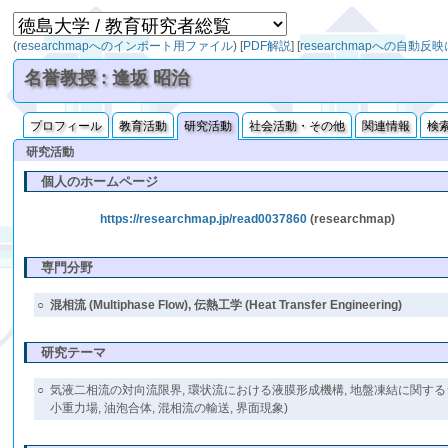
(
researchmapへのインポート用ファイル
)
[
PDF解説
]
[
researchmapへの自動反
名誉教授 : 逢坂 昭治
プロフィール
教育活動
研究活動
社会活動・その他
関連情報
検
研究活動
個人のホームページ
https://researchmap.jp/read0037860
(researchmap)
専門分野
○
混相流 (Multiphase Flow), 伝熱工学 (Heat Transfer Engineering)
研究テーマ
○
気液二相流の対向流限界, 環状流における液膜形成機構, 地盤凍結に関するシミ
小重力場, 油泡合体, 混相流の輸送, 界面現象)