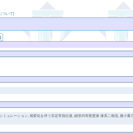
映について
]
索
ュレーション, 相変化を伴う非定常熱伝達, 細管内等密度液·液系二相流, 微小重力場に