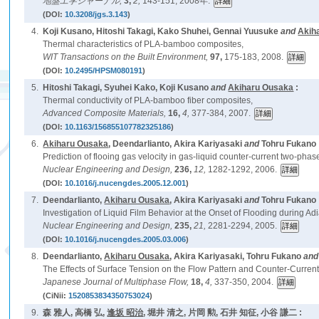
地盤工学ジャーナル,
3,
2,
143-151, 2008年.
(DOI:
10.3208/jgs.3.143
)
4.
Koji Kusano, Hitoshi Takagi, Kako Shuhei, Gennai Yuusuke
and
Akih
Thermal characteristics of PLA-bamboo composites,
WIT Transactions on the Built Environment,
97,
175-183, 2008.
(DOI:
10.2495/HPSM080191
)
5.
Hitoshi Takagi, Syuhei Kako, Koji Kusano
and
Akiharu Ousaka
:
Thermal conductivity of PLA-bamboo fiber composites,
Advanced Composite Materials,
16,
4,
377-384, 2007.
(DOI:
10.1163/156855107782325186
)
6.
Akiharu Ousaka
, Deendarlianto, Akira Kariyasaki
and
Tohru Fukano 
Prediction of flooing gas velocity in gas-liquid counter-current two-phase
Nuclear Engineering and Design,
236,
12,
1282-1292, 2006.
(DOI:
10.1016/j.nucengdes.2005.12.001
)
7.
Deendarlianto,
Akiharu Ousaka
, Akira Kariyasaki
and
Tohru Fukano 
Investigation of Liquid Film Behavior at the Onset of Flooding during A
Nuclear Engineering and Design,
235,
21,
2281-2294, 2005.
(DOI:
10.1016/j.nucengdes.2005.03.006
)
8.
Deendarlianto,
Akiharu Ousaka
, Akira Kariyasaki, Tohru Fukano
an
The Effects of Surface Tension on the Flow Pattern and Counter-Curren
Japanese Journal of Multiphase Flow,
18,
4,
337-350, 2004.
(CiNii:
1520853834350753024
)
9.
森 雅人, 高橋 弘,
逢坂 昭治
, 堀井 清之, 片岡 勲, 石井 知征, 小谷 謙二 :