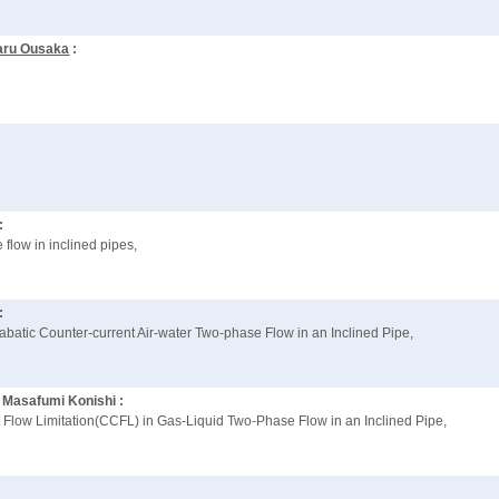
aru Ousaka
:
:
 flow in inclined pipes,
:
diabatic Counter-current Air-water Two-phase Flow in an Inclined Pipe,
d
Masafumi Konishi :
t Flow Limitation(CCFL) in Gas-Liquid Two-Phase Flow in an Inclined Pipe,