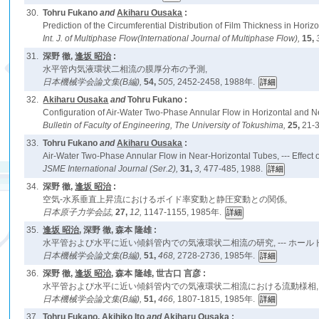
30.
Tohru Fukano
and
Akiharu Ousaka
:
Prediction of the Circumferential Distribution of Film Thickness in Hori
Int. J. of Multiphase Flow(International Journal of Multiphase Flow),
15,
31.
深野 徹,
逢坂 昭治
:
水平管内気液環状二相流の膜厚分布の予測,
日本機械学会論文集(B編),
54,
505,
2452-2458, 1988年.
32.
Akiharu Ousaka
and
Tohru Fukano :
Configuration of Air-Water Two-Phase Annular Flow in Horizontal and N
Bulletin of Faculty of Engineering, The University of Tokushima,
25,
21-3
33.
Tohru Fukano
and
Akiharu Ousaka
:
Air-Water Two-Phase Annular Flow in Near-Horizontal Tubes, --- Effect o
JSME International Journal (Ser.2),
31,
3,
477-485, 1988.
34.
深野 徹,
逢坂 昭治
:
空気-水系垂直上昇流におけるボイド率変動と静圧変動との関係,
日本原子力学会誌,
27,
12,
1147-1155, 1985年.
35.
逢坂 昭治
, 深野 徹, 森本 隆雄 :
水平管および水平に近い傾斜管内での気液環状二相流の研究, --- ホールド
日本機械学会論文集(B編),
51,
468,
2728-2736, 1985年.
36.
深野 徹,
逢坂 昭治
, 森本 隆雄, 世古口 言彦 :
水平管および水平に近い傾斜管内での気液環状二相流における流動様相,
日本機械学会論文集(B編),
51,
466,
1807-1815, 1985年.
37.
Tohru Fukano, Akihiko Ito
and
Akiharu Ousaka
: