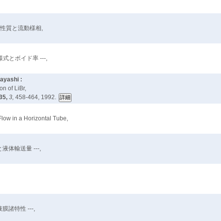
性質と流動様相,
とボイド率 ---,
ayashi :
n of LiBr,
35,
3,
458-464, 1992.
Flow in a Horizontal Tube,
体輸送量 ---,
諸特性 ---,