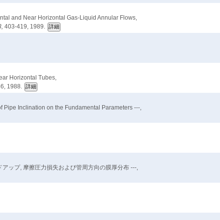
zontal and Near Horizontal Gas-Liquid Annular Flows,
3,
403-419, 1989.
ear Horizontal Tubes,
6, 1988.
f Pipe Inclination on the Fundamental Parameters ---,
アップ, 摩擦圧力損失および管周方向の膜厚分布 ---,