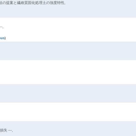
法の提案と繊維質固化処理土の強度特性,
-,
pus
)
 ---,