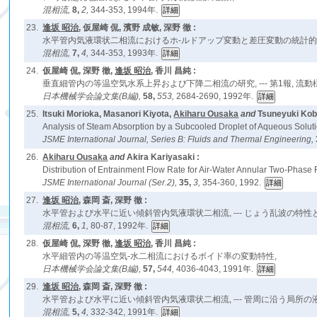
混相流,
8,
2,
344-353, 1994年.
23.
逢坂 昭治
, 仮屋崎 侃, 濱野 成敏, 深野 徹 :
水平管内気液環状二相流におけるホ-ルドアップ変動と差圧変動の統計的
混相流,
7,
4,
344-353, 1993年.
24.
仮屋崎 侃, 深野 徹,
逢坂 昭治
, 香川 昌純 :
垂直細管内の等温空気水系上昇および下降二相流の研究, --- 第1報, 流動様式
日本機械学会論文集(B編),
58,
553,
2684-2690, 1992年.
25.
Itsuki Morioka, Masanori Kiyota,
Akiharu Ousaka
and
Tsuneyuki Kob
Analysis of Steam Absorption by a Subcooled Droplet of Aqueous Solutio
JSME International Journal, Series B: Fluids and Thermal Engineering,
26.
Akiharu Ousaka
and
Akira Kariyasaki :
Distribution of Entrainment Flow Rate for Air-Water Annular Two-Phase 
JSME International Journal (Ser.2),
35,
3,
354-360, 1992.
27.
逢坂 昭治
, 森岡 斎, 深野 徹 :
水平管および水平に近い傾斜管内気液環状二相流, --- じょう乱波の特性と液
混相流,
6,
1,
80-87, 1992年.
28.
仮屋崎 侃, 深野 徹,
逢坂 昭治
, 香川 昌純 :
水平細管内の等温空気-水二相流におけるボイド率の変動特性,
日本機械学会論文集(B編),
57,
544,
4036-4043, 1991年.
29.
逢坂 昭治
, 森岡 斎, 深野 徹 :
水平管および水平に近い傾斜管内気液環状二相流, --- 管周に沿う局所の液膜
混相流,
5,
4,
332-342, 1991年.