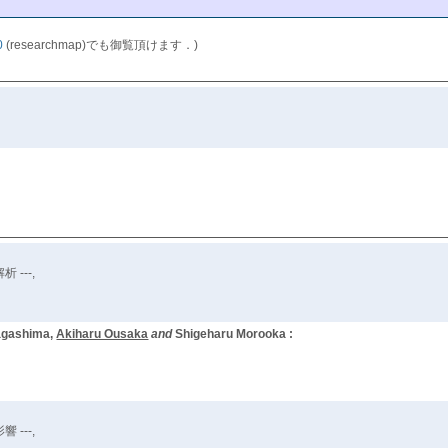
0
(researchmap)でも御覧頂けます．)
---,
Nagashima,
Akiharu Ousaka
and
Shigeharu Morooka :
---,