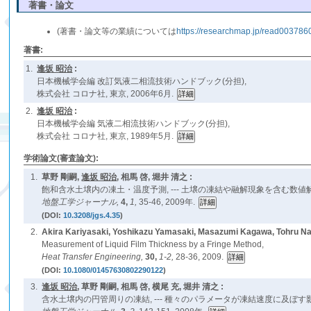
著書・論文
(著書・論文等の業績については
https://researchmap.jp/read003786
著書:
1.
逢坂 昭治
:
日本機械学会編 改訂気液二相流技術ハンドブック(分担),
株式会社 コロナ社, 東京, 2006年6月.
2.
逢坂 昭治
:
日本機械学会編 気液二相流技術ハンドブック(分担),
株式会社 コロナ社, 東京, 1989年5月.
学術論文(審査論文):
1.
草野 剛嗣,
逢坂 昭治
, 相馬 啓, 堀井 清之 :
飽和含水土壌内の凍土・温度予測, --- 土壌の凍結や融解現象を含む数値解析 
地盤工学ジャーナル,
4,
1,
35-46, 2009年.
(DOI:
10.3208/jgs.4.35
)
2.
Akira Kariyasaki, Yoshikazu Yamasaki, Masazumi Kagawa, Tohru 
Measurement of Liquid Film Thickness by a Fringe Method,
Heat Transfer Engineering,
30,
1-2,
28-36, 2009.
(DOI:
10.1080/01457630802290122
)
3.
逢坂 昭治
, 草野 剛嗣, 相馬 啓, 横尾 充, 堀井 清之 :
含水土壌内の円管周りの凍結, --- 種々のパラメータが凍結速度に及ぼす影響 