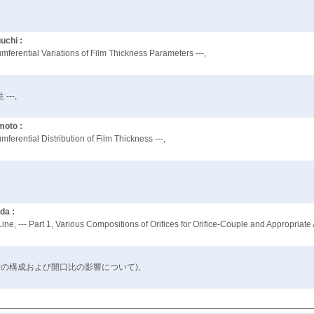
uchi :
mferential Variations of Film Thickness Parameters ---,
--,
moto :
ferential Distribution of Film Thickness ---,
,
da :
, --- Part 1, Various Compositions of Orifices for Orifice-Couple and Appropriate 
対の構成および開口比の影響について),