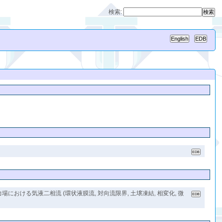
検索:
おける気液二相流 (環状液膜流, 対向流限界, 土壌凍結, 相変化, 微