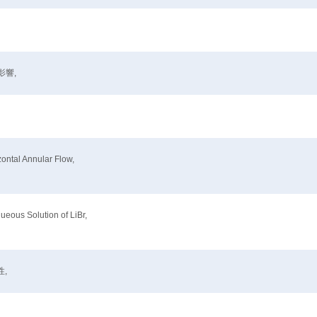
響,
zontal Annular Flow,
ueous Solution of LiBr,
,