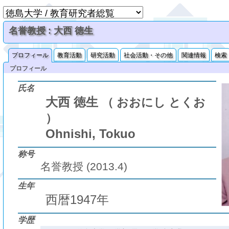
名誉教授 : 大西 徳生
プロフィール
教育活動
研究活動
社会活動・その他
関連情報
検索
プロフィール
氏名
大西 徳生
（ おおにし とくお
）
Ohnishi, Tokuo
称号
名誉教授 (2013.4)
生年
西暦1947年
学歴