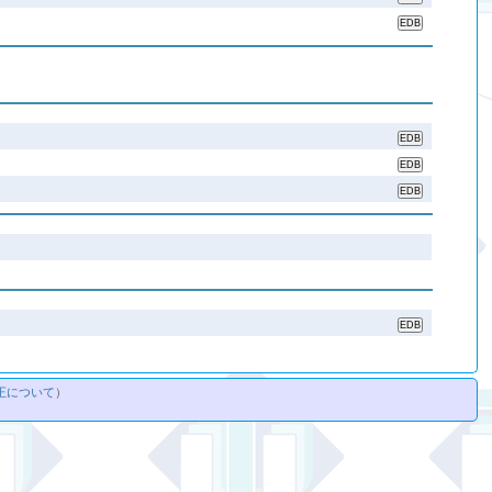
正について
）