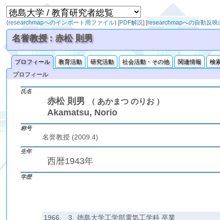
(
researchmapへのインポート用ファイル
)
[
PDF解説
]
[
researchmapへの自動反
名誉教授 : 赤松 則男
プロフィール
教育活動
研究活動
社会活動・その他
関連情報
検
プロフィール
氏名
赤松 則男
（ あかまつ のりお ）
Akamatsu, Norio
称号
名誉教授 (2009.4)
生年
西暦1943年
学歴
1966.
3.
徳島大学工学部電気工学科 卒業