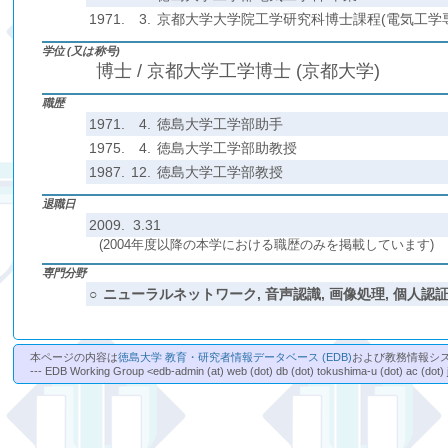
1971.
3.
京都大学大学院工学研究科博士課程(電気工学専
学位 (又は称号)
博士 / 京都大学工学博士 (京都大学)
職歴
1971.
4.
徳島大学工学部助手
1975.
4.
徳島大学工学部助教授
1987.
12.
徳島大学工学部教授
退職日
2009. 3.31
(2004年度以降の本学における職歴のみを掲載しています)
専門分野
○
ニューラルネットワーク, 音声認識, 画像処理, 個人認
本ページの内容は
徳島大学 教育・研究者情報データベース (EDB)
および教務情報シ
--- EDB Working Group <edb-admin (at) web (dot) db (dot) tokushima-u (dot) ac (dot) 