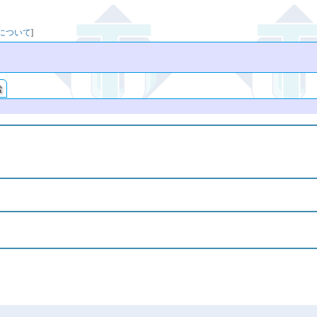
映について
]
索