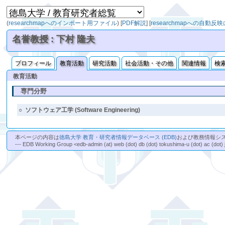
(
researchmapへのインポート用ファイル
)
[
PDF解説
]
[
researchmapへの自動反
名誉教授 : 下村 隆夫
プロフィール
教育活動
研究活動
社会活動・その他
関連情報
検
教育活動
専門分野
○
ソフトウェア工学 (Software Engineering)
本ページの内容は
徳島大学 教育・研究者情報データベース (EDB)
および教務情報シ
--- EDB Working Group <edb-admin (at) web (dot) db (dot) tokushima-u (dot) ac (dot) 