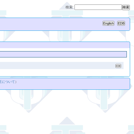
検索:
正について
）