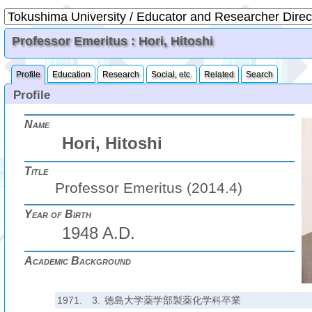
Professor Emeritus : Hori, Hitoshi
Profile
Education
Research
Social, etc.
Related
Search
Profile
Name
Hori, Hitoshi
Title
Professor Emeritus (2014.4)
Year of Birth
1948 A.D.
Academic Background
1971.
3.
徳島大学薬学部製薬化学科卒業