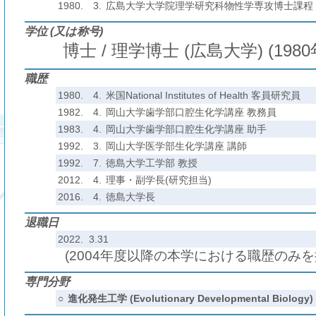
1980.
3.
広島大学大学院理学研究科物性学専攻博士課程
学位 (又は称号)
博士 / 理学博士 (広島大学) (1980
職歴
1980.
4.
米国National Institutes of Health 客員研究員
1982.
4.
岡山大学歯学部口腔生化学講座 教務員
1983.
4.
岡山大学歯学部口腔生化学講座 助手
1992.
3.
岡山大学医学部生化学講座 講師
1992.
7.
徳島大学工学部 教授
2012.
4.
理事・副学長(研究担当)
2016.
4.
徳島大学長
退職日
2022. 3.31
(2004年度以降の本学における職歴のみ
専門分野
○
進化発生工学 (Evolutionary Developmental Biology)