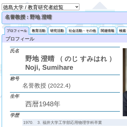
名誉教授 : 野地 澄晴
プロフィール
教育活動
研究活動
社会活動・その他
関連情報
検索
プロフィール
氏名
野地 澄晴
（ のじ すみはれ ）
Noji, Sumihare
称号
名誉教授 (2022.4)
生年
西暦1948年
学歴
1970.
3.
福井大学工学部応用物理学科卒業