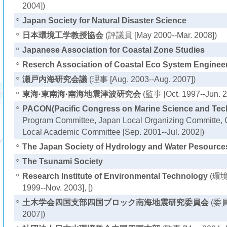
2004])
○
Japan Society for Natural Disaster Science
○
日本環境工学教授協会
(評議員 [May 2000--Mar. 2008])
○
Japanese Association for Coastal Zone Studies
○
Reserch Association of Coastal Eco System Enginee
○
瀬戸内海研究会議
(理事 [Aug. 2003--Aug. 2007])
○
東海·東南海·南海地震津波研究会
(監事 [Oct. 1997--Jun. 2
○
PACON(Pacific Congress on Marine Science and Tec
Program Committee, Japan Local Organizing Committe, 
Local Academic Committee [Sep. 2001--Jul. 2002])
○
The Japan Society of Hydrology and Water Pesource
○
The Tsunami Society
○
Research Institute of Environmental Technology
(環境
1999--Nov. 2003], [)
○
土木学会四国支部四国ブロック南海地震研究委員会
(委員
2007])