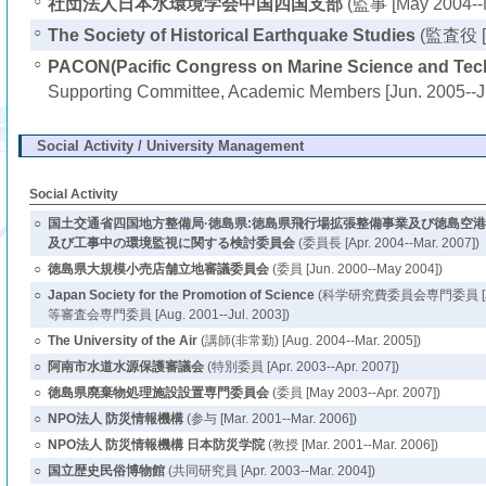
○
社団法人日本水環境学会中国四国支部
(監事 [May 2004--
○
The Society of Historical Earthquake Studies
(監査役 [S
○
PACON(Pacific Congress on Marine Science and Tec
Supporting Committee, Academic Members [Jun. 2005--J
Social Activity / University Management
Social Activity
○
国土交通省四国地方整備局·徳島県:徳島県飛行場拡張整備事業及び徳島空
及び工事中の環境監視に関する検討委員会
(委員長 [Apr. 2004--Mar. 2007])
○
徳島県大規模小売店舗立地審議委員会
(委員 [Jun. 2000--May 2004])
○
Japan Society for the Promotion of Science
(科学研究費委員会専門委員 [Jan.
等審査会専門委員 [Aug. 2001--Jul. 2003])
○
The University of the Air
(講師(非常勤) [Aug. 2004--Mar. 2005])
○
阿南市水道水源保護審議会
(特別委員 [Apr. 2003--Apr. 2007])
○
徳島県廃棄物処理施設設置専門委員会
(委員 [May 2003--Apr. 2007])
○
NPO法人 防災情報機構
(参与 [Mar. 2001--Mar. 2006])
○
NPO法人 防災情報機構 日本防災学院
(教授 [Mar. 2001--Mar. 2006])
○
国立歴史民俗博物館
(共同研究員 [Apr. 2003--Mar. 2004])