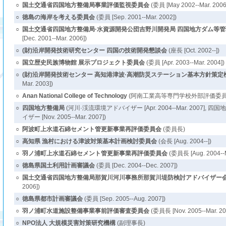
○
国土交通省四国地方整備局事業評価監視委員会
(委員 [May 2002--Mar. 2006
○
徳島の海岸を考える委員会
(委員 [Sep. 2001--Mar. 2002])
○
国土交通省四国地方整備局·水資源開発公団吉野川開発局 四国地方ダム等
[Dec. 2001--Mar. 2006])
○
(財)沿岸開発技術研究センター 四国の技術開発懇談会
(座長 [Oct. 2002--])
○
国立歴史民族博物館 展示プロジェクト委員会
(委員 [Apr. 2003--Mar. 2004])
○
(財)沿岸開発技術センター 高知港津波·高潮防災ステーション基本方針策定
Mar. 2003])
○
Anan National College of Technology
(阿南工業高等専門学校外部評価委員 [Feb.
○
四国地方整備局
(河川·渓流環境アドバイザー [Apr. 2004--Mar. 2007]
イザー [Nov. 2005--Mar. 2007])
○
阿波町上水道石綿セメント管更新事業再評価委員会
(委員長)
○
高知県 漁村における津波対策基本計画検討委員会
(会長 [Aug. 2004--])
○
羽ノ浦町上水道石綿セメント管更新事業再評価委員会
(委員長 [Aug. 2004--M
○
徳島県国土利用計画審議会
(委員 [Dec. 2004--Dec. 2007])
○
国土交通省四国地方整備局那賀川河川事務所那賀川堤防検討アドバイザー
2006])
○
徳島県都市計画審議会
(委員 [Sep. 2005--Aug. 2007])
○
羽ノ浦町水道施設整備事業事前評価審査委員会
(委員長 [Nov. 2005--Mar. 20
○
NPO法人 大規模災害対策研究機構
(副理事長)