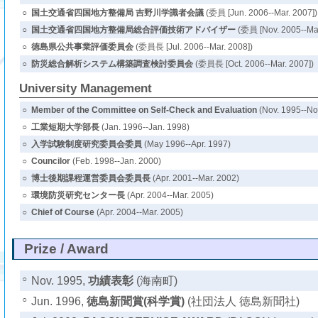
○
国土交通省四国地方整備局 吉野川学識者会議
(委員 [Jun. 2006--Mar. 2007])
○
国土交通省四国地方整備局総合評価技術アドバイザー
(委員 [Nov. 2005--Mar
○
徳島県公共事業評価委員会
(委員長 [Jul. 2006--Mar. 2008])
○
防災総合解析システム構築調査検討委員会
(委員長 [Oct. 2006--Mar. 2007])
University Management
○
Member of the Committee on Self-Check and Evaluation
(Nov. 1995--No
○
工業短期大学部長
(Jan. 1996--Jan. 1998)
○
入学試験制度研究委員会委員
(May 1996--Apr. 1997)
○
Councilor
(Feb. 1998--Jan. 2000)
○
博士後期課程運営委員会委員長
(Apr. 2001--Mar. 2002)
○
環境防災研究センター長
(Apr. 2004--Mar. 2005)
○
Chief of Course
(Apr. 2004--Mar. 2005)
Prize / Award
○
Nov. 1995,
功績表彰
(海南町)
○
Jun. 1996,
徳島新聞賞(科学賞)
(社団法人 徳島新聞社)