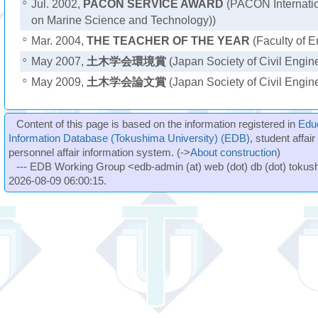
○
Jul. 2002,
PACON SERVICE AWARD
(PACON Internatio
on Marine Science and Technology))
○
Mar. 2004,
THE TEACHER OF THE YEAR
(Faculty of E
○
May 2007,
土木学会環境賞
(Japan Society of Civil Engin
○
May 2009,
土木学会論文賞
(Japan Society of Civil Engin
Content of this page is based on the information registered in
Edu
Information Database (Tokushima University) (EDB)
, student affai
personnel affair information system. (->
About construction
)
--- EDB Working Group <edb-admin (at) web (dot) db (dot) tokushi
2026-08-09 06:00:15.