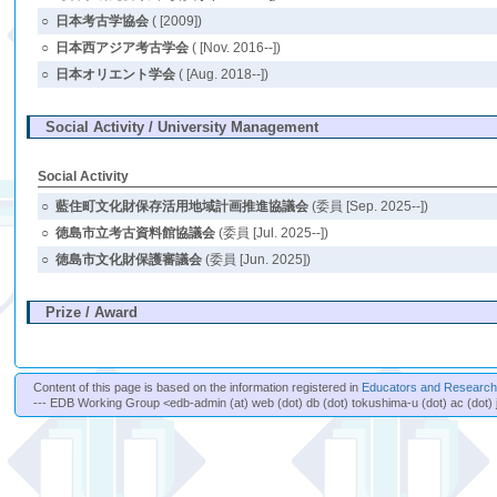
○
日本考古学協会
( [2009])
○
日本西アジア考古学会
( [Nov. 2016--])
○
日本オリエント学会
( [Aug. 2018--])
Social Activity / University Management
Social Activity
○
藍住町文化財保存活用地域計画推進協議会
(委員 [Sep. 2025--])
○
徳島市立考古資料館協議会
(委員 [Jul. 2025--])
○
徳島市文化財保護審議会
(委員 [Jun. 2025])
Prize / Award
Content of this page is based on the information registered in
Educators and Researche
--- EDB Working Group <edb-admin (at) web (dot) db (dot) tokushima-u (dot) ac (dot) 