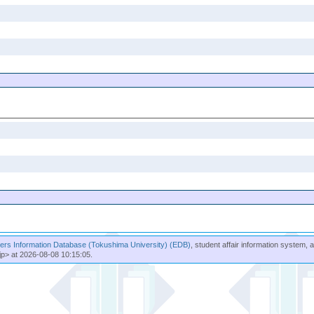
rs Information Database (Tokushima University) (EDB)
, student affair information system, 
jp> at 2026-08-08 10:15:05.