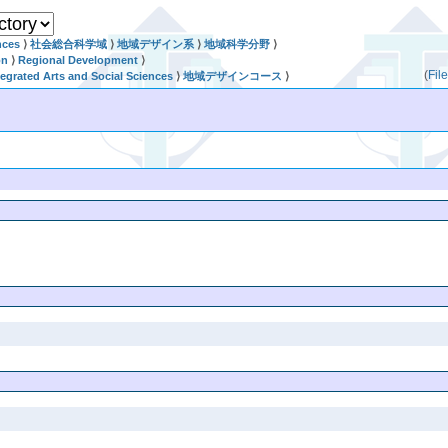
nces
⟩
社会総合科学域
⟩
地域デザイン系
⟩
地域科学分野
⟩
on
⟩
Regional Development
⟩
(
Fil
egrated Arts and Social Sciences
⟩
地域デザインコース
⟩