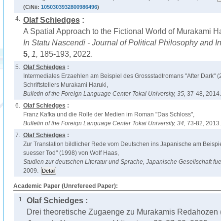
(CiNii:
1050303932800986496
)
4.
Olaf Schiedges
:
A Spatial Approach to the Fictional World of Murakami Ha
In Statu Nascendi - Journal of Political Philosophy and In
5,
1,
185-193, 2022.
5.
Olaf Schiedges
:
Intermediales Erzaehlen am Beispiel des Grossstadtromans "After Dark" 
Schriftstellers Murakami Haruki,
Bulletin of the Foreign Language Center Tokai University,
35,
37-48, 2014.
6.
Olaf Schiedges
:
Franz Kafka und die Rolle der Medien im Roman "Das Schloss",
Bulletin of the Foreign Language Center Tokai University,
34,
73-82, 2013.
7.
Olaf Schiedges
:
Zur Translation bildlicher Rede vom Deutschen ins Japanische am Beis
suesser Tod" (1998) von Wolf Haas,
Studien zur deutschen Literatur und Sprache, Japanische Gesellschaft fu
2009.
Academic Paper (Unrefereed Paper):
1.
Olaf Schiedges
:
Drei theoretische Zugaenge zu Murakamis Redahozen 