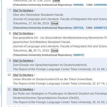
Tokushima,
28,
47-138, 2020.
(Tokushima University Institutional Repository:
2008482
, CiNii:
105058565
7.
Olaf Schiedges
:
Über den Übersetzer Murakami Haruki,
Journal of Language and Literature, Faculty of Integrated Arts and Scienc
Tokushima,
27,
63-98, 2019.
(Tokushima University Institutional Repository:
2007119
, CiNii:
105086713
8.
Olaf Schiedges
:
Das gespaltene Ich - zur dissoziativen Identitaetsstoerung literarischer 
japanischen Schriftstellers Murakami Haruki,
Journal of Language and Literature, Faculty of Integrated Arts and Scienc
Tokushima,
26,
35-71, 2018.
(Tokushima University Institutional Repository:
2006037
)
9.
Olaf Schiedges
:
Zum Einsatz von Sprachlernspielen im Deutschunterricht,
The Report of the Foreign Language Center Tokai University,
33,
61-68, 
10.
Olaf Schiedges
:
Ueber Moodle im Deutschunterricht an der Tokai Universitaet,
The Report of the Foreign Language Center Tokai University,
32,
67-76, 
11.
Olaf Schiedges
:
Zur Rolle von Strategien in Pruefungen im Bereich Deutsch als Fremdsp
Oesterreichischen Sprachdiploms Deutsch (OeSD),
The Report of the Foreign Language Center Tokai University,
30,
41-50, 