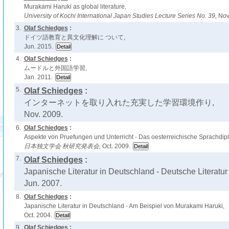
Murakami Haruki as global literature,
University of Kochi International Japan Studies Lecture Series No. 39,
Nov
3.
Olaf Schiedges
:
ドイツ語教育と異文化理解に ついて,
Jun. 2015.
4.
Olaf Schiedges
:
ムードルと外国語学習,
Jan. 2011.
5.
Olaf Schiedges
:
インターネットを取り入れた充実した学習環境作り,
Nov. 2009.
6.
Olaf Schiedges
:
Aspekte von Pruefungen und Unterricht - Das oesterreichische Sprachdip
日本独文学会 秋研究発表会,
Oct. 2009.
7.
Olaf Schiedges
:
Japanische Literatur in Deutschland - Deutsche Literatur
Jun. 2007.
8.
Olaf Schiedges
:
Japanische Literatur in Deutschland - Am Beispiel von Murakami Haruki,
Oct. 2004.
9.
Olaf Schiedges
: