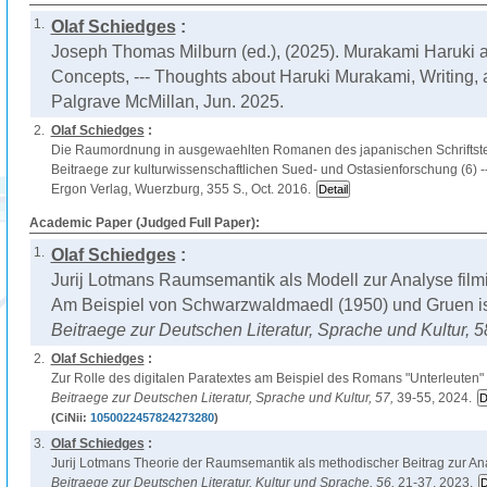
1.
Olaf Schiedges
:
Joseph Thomas Milburn (ed.), (2025). Murakami Haruki 
Concepts, --- Thoughts about Haruki Murakami, Writing, 
Palgrave McMillan, Jun. 2025.
2.
Olaf Schiedges
:
Die Raumordnung in ausgewaehlten Romanen des japanischen Schriftstell
Beitraege zur kulturwissenschaftlichen Sued- und Ostasienforschung (6) --
Ergon Verlag, Wuerzburg, 355 S., Oct. 2016.
Academic Paper (Judged Full Paper):
1.
Olaf Schiedges
:
Jurij Lotmans Raumsemantik als Modell zur Analyse film
Am Beispiel von Schwarzwaldmaedl (1950) und Gruen ist
Beitraege zur Deutschen Literatur, Sprache und Kultur,
5
2.
Olaf Schiedges
:
Zur Rolle des digitalen Paratextes am Beispiel des Romans "Unterleuten" 
Beitraege zur Deutschen Literatur, Sprache und Kultur,
57,
39-55, 2024.
(CiNii:
1050022457824273280
)
3.
Olaf Schiedges
:
Jurij Lotmans Theorie der Raumsemantik als methodischer Beitrag zur Anal
Beitraege zur Deutschen Literatur, Kultur und Sprache,
56,
21-37, 2023.