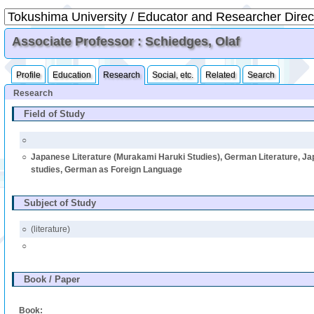
Associate Professor : Schiedges, Olaf
Profile
Education
Research
Social, etc.
Related
Search
Research
Field of Study
○
○
Japanese Literature (Murakami Haruki Studies), German Literature, Ja
studies, German as Foreign Language
Subject of Study
○
(literature)
○
Book / Paper
Book: