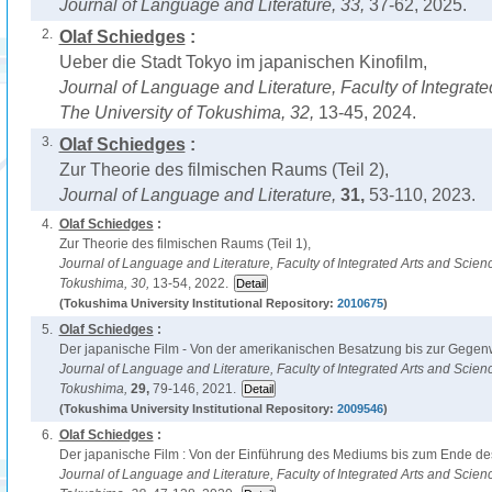
Journal of Language and Literature,
33,
37-62, 2025.
2.
Olaf Schiedges
:
Ueber die Stadt Tokyo im japanischen Kinofilm,
Journal of Language and Literature, Faculty of Integrat
The University of Tokushima,
32,
13-45, 2024.
3.
Olaf Schiedges
:
Zur Theorie des filmischen Raums (Teil 2),
Journal of Language and Literature,
31,
53-110, 2023.
4.
Olaf Schiedges
:
Zur Theorie des filmischen Raums (Teil 1),
Journal of Language and Literature, Faculty of Integrated Arts and Scienc
Tokushima,
30,
13-54, 2022.
(Tokushima University Institutional Repository:
2010675
)
5.
Olaf Schiedges
:
Der japanische Film - Von der amerikanischen Besatzung bis zur Gegenw
Journal of Language and Literature, Faculty of Integrated Arts and Scienc
Tokushima,
29,
79-146, 2021.
(Tokushima University Institutional Repository:
2009546
)
6.
Olaf Schiedges
:
Der japanische Film : Von der Einführung des Mediums bis zum Ende des
Journal of Language and Literature, Faculty of Integrated Arts and Scienc