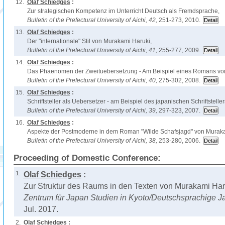
12.
Olaf Schiedges
:
Zur strategischen Kompetenz im Unterricht Deutsch als Fremdsprache,
Bulletin of the Prefectural University of Aichi,
42,
251-273, 2010.
13.
Olaf Schiedges
:
Der "internationale" Stil von Murakami Haruki,
Bulletin of the Prefectural University of Aichi,
41,
255-277, 2009.
14.
Olaf Schiedges
:
Das Phaenomen der Zweituebersetzung - Am Beispiel eines Romans vo
Bulletin of the Prefectural University of Aichi,
40,
275-302, 2008.
15.
Olaf Schiedges
:
Schriftsteller als Uebersetzer - am Beispiel des japanischen Schriftstell
Bulletin of the Prefectural University of Aichi,
39,
297-323, 2007.
16.
Olaf Schiedges
:
Aspekte der Postmoderne in dem Roman "Wilde Schafsjagd" von Muraka
Bulletin of the Prefectural University of Aichi,
38,
253-280, 2006.
Proceeding of Domestic Conference:
1.
Olaf Schiedges
:
Zur Struktur des Raums in den Texten von Murakami Har
Zentrum für Japan Studien in Kyoto/Deutschsprachige Ja
Jul. 2017.
2.
Olaf Schiedges
: