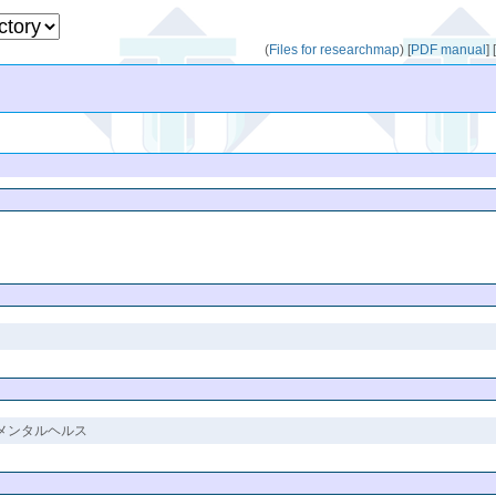
(
Files for researchmap
)
[
PDF manual
]
 メンタルヘルス