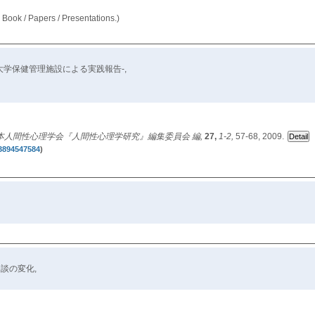
Book / Papers / Presentations.)
学保健管理施設による実践報告-,
chology / 日本人間性心理学会『人間性心理学研究』編集委員会 編,
27,
1-2,
57-68, 2009.
3894547584
)
談の変化,