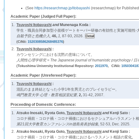
(See
https://researchmap.jp/itobayashi
(researchmap) for Published 
Academic Paper (Judged Full Paper):
1.
Tsuyoshi Itobayashi
and
Munenaga Koda :
学生・職員合同参加型小規模ゲートキーパー研修の有効性と実施可能性-大
自殺予防と危機介入,
46,
1,
87-93, 2026.
(CiNii:
1520308586268485376
)
2.
Tsuyoshi Itobayashi
:
カウンセリングにおける沈黙の意味について,
人間性心理学研究 = The Japanese journal of humanistic psy
(Tokushima University Institutional Repository:
2011970
, CiNii:
105030418
Academic Paper (Unrefereed Paper):
1.
Tsuyoshi Itobayashi
:
混乱のまま終結となった小学1年生男児とのプレイセラピー,
鳴門教育大学 心理・教育相談室紀要,
2,
31-42, 2007.
Proceeding of Domestic Conference:
1.
Atsuko Inosaki, Ryota Goto,
Tsuyoshi Itobayashi
and
Kenji Sato :
コロナ禍前・コロナ禍・コロナ禍後におけるセクシュアルハラスメント相
第21回大学教育カンファレンスin徳島発表抄録集,
52-53, Dec. 2025.
2.
Atsuko Inosaki, Ryota Goto,
Tsuyoshi Itobayashi
and
Kenji Sato :
コロナ禍前・コロナ禍・コロナ禍後におけるハラスメント相談の変化,