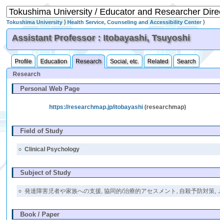
Tokushima University
⟩
Health Service, Counseling and Accessibility Center
⟩
Assistant Professor : Itobayashi, Tsuyoshi
Profile
Education
Research
Social, etc.
Related
Search
Research
Personal Web Page
https://researchmap.jp/itobayashi
(researchmap)
Field of Study
○
Clinical Psychology
Subject of Study
○
発達障害児者や家族への支援, 協同的/治療的アセスメント, 自殺予防対策,
Book / Paper