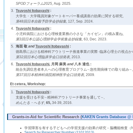
SPODフォーラム2025,
Aug. 2025.
3.
Tsuyoshi Itobayashi
:
大学生・大学職員対象ゲートキーパー養成講座の効果に関する研究,
第48回日本自殺予防学会抄録集,
127, Sep. 2024.
4.
Tsuyoshi Itobayashi
:
小児科病院における心理検査業務の小さな「カイゼン」の積み重ね,
第3回日本公認心理師学会学術集会抄録集,
63, Dec. 2023.
5.
海面 敬
and
Tsuyoshi Itobayashi
:
徳島県における精神科アウトリーチ推進事業の実際 -臨床心理士の視点から
第32回日本心理臨床学会口頭発表,
2013.
6.
Tsuyoshi Itobayashi
, 月岡 麻美
and
八木 達也 :
統合失調症患者本人への心理教育プログラム∼急性期病棟での取り組み∼
第37回日本精神科病院精神医学会口頭発表,
2009.
Et cetera, Workshop:
1.
Tsuyoshi Itobayashi
:
支援を受ける不安∼精神科アウトリーチ事業を通して∼,
めんたる・へるす,
65,
34-39, 2016.
Grants-in-Aid for Scientific Research (
KAKEN Grants Database @ N
学習障害を有する子どもへの学習支援の効果の研究－脳機能検査（NIRS）を用い
Search by Researcher Number (11012013)