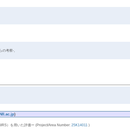
の考察-,
,
II.ac.jp
)
た評価ー (Project/Area Number:
25K14011
)