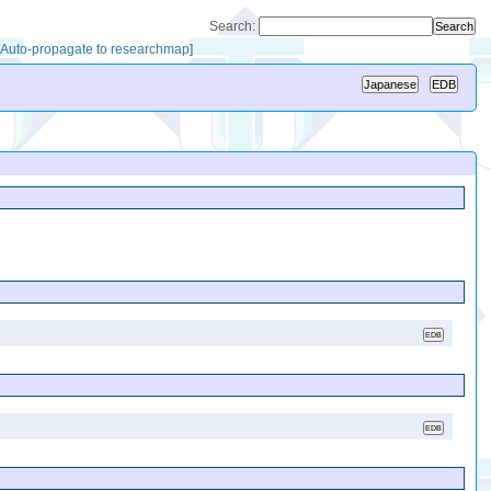
Search:
[
Auto-propagate to researchmap
]