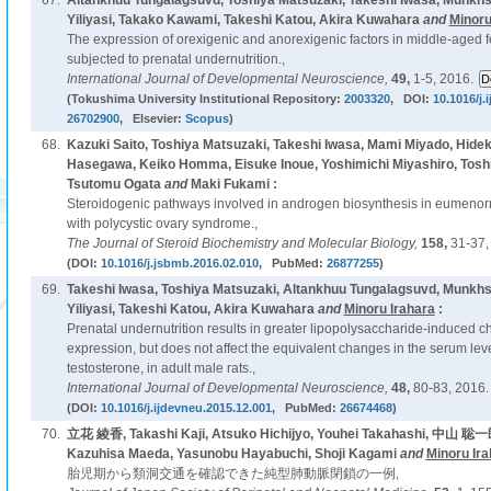
67.
Altankhuu Tungalagsuvd, Toshiya Matsuzaki, Takeshi Iwasa, Munkh
Yiliyasi, Takako Kawami, Takeshi Katou, Akira Kuwahara
and
Minoru
The expression of orexigenic and anorexigenic factors in middle-aged f
subjected to prenatal undernutrition.,
International Journal of Developmental Neuroscience,
49,
1-5, 2016.
(Tokushima University Institutional Repository:
2003320
, DOI:
10.1016/j.
26702900
, Elsevier:
Scopus
)
68.
Kazuki Saito, Toshiya Matsuzaki, Takeshi Iwasa, Mami Miyado, Hide
Hasegawa, Keiko Homma, Eisuke Inoue, Yoshimichi Miyashiro, Tosh
Tsutomu Ogata
and
Maki Fukami :
Steroidogenic pathways involved in androgen biosynthesis in eumenor
with polycystic ovary syndrome.,
The Journal of Steroid Biochemistry and Molecular Biology,
158,
31-37,
(DOI:
10.1016/j.jsbmb.2016.02.010
, PubMed:
26877255
)
69.
Takeshi Iwasa, Toshiya Matsuzaki, Altankhuu Tungalagsuvd, Munkh
Yiliyasi, Takeshi Katou, Akira Kuwahara
and
Minoru Irahara
:
Prenatal undernutrition results in greater lipopolysaccharide-induced 
expression, but does not affect the equivalent changes in the serum lev
testosterone, in adult male rats.,
International Journal of Developmental Neuroscience,
48,
80-83, 2016.
(DOI:
10.1016/j.ijdevneu.2015.12.001
, PubMed:
26674468
)
70.
立花 綾香, Takashi Kaji, Atsuko Hichijyo, Youhei Takahashi, 中山 聡一
Kazuhisa Maeda, Yasunobu Hayabuchi, Shoji Kagami
and
Minoru Ira
胎児期から類洞交通を確認できた純型肺動脈閉鎖の一例,