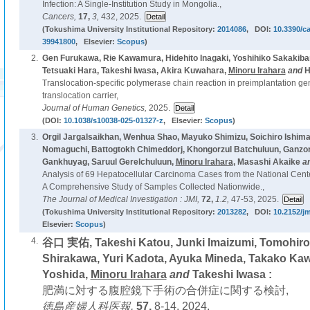
Infection: A Single-Institution Study in Mongolia.,
Cancers,
17,
3,
432, 2025.
(Tokushima University Institutional Repository:
2014086
, DOI:
10.3390/c
39941800
, Elsevier:
Scopus
)
2.
Gen Furukawa, Rie Kawamura, Hidehito Inagaki, Yoshihiko Sakakib
Tetsuaki Hara, Takeshi Iwasa, Akira Kuwahara,
Minoru Irahara
and
H
Translocation-specific polymerase chain reaction in preimplantation gene
translocation carrier,
Journal of Human Genetics,
2025.
(DOI:
10.1038/s10038-025-01327-z
, Elsevier:
Scopus
)
3.
Orgil Jargalsaikhan, Wenhua Shao, Mayuko Shimizu, Soichiro Ishim
Nomaguchi, Battogtokh Chimeddorj, Khongorzul Batchuluun, Ganzor
Gankhuyag, Saruul Gerelchuluun,
Minoru Irahara
, Masashi Akaike
a
Analysis of 69 Hepatocellular Carcinoma Cases from the National Cente
A Comprehensive Study of Samples Collected Nationwide.,
The Journal of Medical Investigation : JMI,
72,
1.2,
47-53, 2025.
(Tokushima University Institutional Repository:
2013282
, DOI:
10.2152/jm
Elsevier:
Scopus
)
4.
谷口 実佑, Takeshi Katou, Junki Imaizumi, Tomohiro
Shirakawa, Yuri Kadota, Ayuka Mineda, Takako Ka
Yoshida,
Minoru Irahara
and
Takeshi Iwasa :
肥満に対する腹腔鏡下手術の合併症に関する検討,
徳島産婦人科医報,
57,
8-14, 2024.