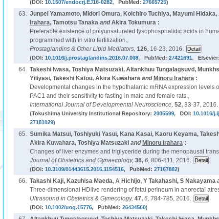
(DOI:
10.1507/endocrj.EJ16-0282
, PubMed:
27665725
)
63.
Junpei Yamamoto, Midori Omura, Koichiro Tuchiya, Mayumi Hidaka,
Irahara
, Tamotsu Tanaka
and
Akira Tokumura :
Preferable existence of polyunsaturated lysophosphatidic acids in human 
programmed with in vitro fertilization.,
Prostaglandins & Other Lipid Mediators,
126,
16-23, 2016.
(DOI:
10.1016/j.prostaglandins.2016.07.008
, PubMed:
27421691
, Elsevier
64.
Takeshi Iwasa, Toshiya Matsuzaki, Altankhuu Tungalagsuvd, Munkh
Yiliyasi, Takeshi Katou, Akira Kuwahara
and
Minoru Irahara
:
Developmental changes in the hypothalamic mRNA expression levels o
PAC1 and their sensitivity to fasting in male and female rats.,
International Journal of Developmental Neuroscience,
52,
33-37, 2016.
(Tokushima University Institutional Repository:
2005599
, DOI:
10.1016/j.
27181029
)
65.
Sumika Matsui, Toshiyuki Yasui, Kana Kasai, Kaoru Keyama, Takesh
Akira Kuwahara, Toshiya Matsuzaki
and
Minoru Irahara
:
Changes of liver enzymes and triglyceride during the menopausal tran
Journal of Obstetrics and Gynaecology,
36,
6,
806-811, 2016.
(DOI:
10.3109/01443615.2016.1154516
, PubMed:
27167882
)
66.
Takashi Kaji, Kazuhisa Maeda, A Hichijo, Y Takahashi, S Nakayama
Three-dimensional HDlive rendering of fetal perineum in anorectal atres
Ultrasound in Obstetrics & Gynecology,
47,
6,
784-785, 2016.
(DOI:
10.1002/uog.15776
, PubMed:
26434560
)