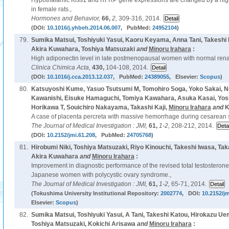
Hypothalamic Kiss1 and RFRP gene expressions are changed by a high
in female rats.,
Hormones and Behavior,
66,
2,
309-316, 2014.
(DOI:
10.1016/j.yhbeh.2014.06.007
, PubMed:
24952104
)
79.
Sumika Matsui, Toshiyuki Yasui, Kaoru Keyama, Anna Tani, Takeshi
Akira Kuwahara, Toshiya Matsuzaki
and
Minoru Irahara
:
High adiponectin level in late postmenopausal women with normal renal
Clinica Chimica Acta,
430,
104-108, 2014.
(DOI:
10.1016/j.cca.2013.12.037
, PubMed:
24389055
, Elsevier:
Scopus
)
80.
Katsuyoshi Kume, Yasuo Tsutsumi M, Tomohiro Soga, Yoko Sakai, 
Kawanishi, Eisuke Hamaguchi, Tomiya Kawahara, Asuka Kasai, Yosh
Horikawa T, Souichiro Nakayama, Takashi Kaji,
Minoru Irahara
and
K
A case of placenta percreta with massive hemorrhage during cesarean s
The Journal of Medical Investigation : JMI,
61,
1-2,
208-212, 2014.
(DOI:
10.2152/jmi.61.208
, PubMed:
24705768
)
81.
Hirobumi Niki, Toshiya Matsuzaki, Riyo Kinouchi, Takeshi Iwasa, Ta
Akira Kuwahara
and
Minoru Irahara
:
Improvement in diagnostic performance of the revised total testosteron
Japanese women with polycystic ovary syndrome.,
The Journal of Medical Investigation : JMI,
61,
1-2,
65-71, 2014.
(Tokushima University Institutional Repository:
2002774
, DOI:
10.2152/jm
Elsevier:
Scopus
)
82.
Sumika Matsui, Toshiyuki Yasui, A Tani, Takeshi Katou, Hirokazu U
Toshiya Matsuzaki, Kokichi Arisawa
and
Minoru Irahara
: