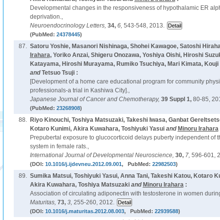
Developmental changes in the responsiveness of hypothalamic ER alp
deprivation.,
Neuroendocrinology Letters,
34,
6,
543-548, 2013.
(PubMed:
24378445
)
87.
Satoru Yoshie, Masanori Nishinaga, Shohei Kawagoe, Satoshi Hiraha
Irahara
, Yoriko Anzai, Shigeru Onozawa, Yoshiya Oishi, Hiroshi Suzu
Katayama, Hiroshi Murayama, Rumiko Tsuchiya, Mari Kimata, Kouji S
and
Tetsuo Tsuji :
[Development of a home care educational program for community physi
professionals-a trial in Kashiwa City].,
Japanese Journal of Cancer and Chemotherapy,
39 Suppl 1,
80-85, 20
(PubMed:
23268908
)
88.
Riyo Kinouchi, Toshiya Matsuzaki, Takeshi Iwasa, Ganbat Gereltset
Kotaro Kunimi, Akira Kuwahara, Toshiyuki Yasui
and
Minoru Irahara
Prepubertal exposure to glucocorticoid delays puberty independent of
system in female rats.,
International Journal of Developmental Neuroscience,
30,
7,
596-601, 
(DOI:
10.1016/j.ijdevneu.2012.09.001
, PubMed:
22982503
)
89.
Sumika Matsui, Toshiyuki Yasui, Anna Tani, Takeshi Katou, Kotaro 
Akira Kuwahara, Toshiya Matsuzaki
and
Minoru Irahara
:
Association of circulating adiponectin with testosterone in women durin
Maturitas,
73,
3,
255-260, 2012.
(DOI:
10.1016/j.maturitas.2012.08.003
, PubMed:
22939588
)