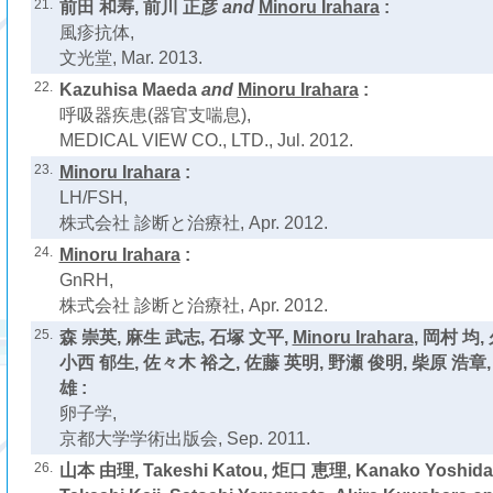
21.
前田 和寿, 前川 正彦
and
Minoru Irahara
:
風疹抗体,
文光堂, Mar. 2013.
22.
Kazuhisa Maeda
and
Minoru Irahara
:
呼吸器疾患(器官支喘息),
MEDICAL VIEW CO., LTD., Jul. 2012.
23.
Minoru Irahara
:
LH/FSH,
株式会社 診断と治療社, Apr. 2012.
24.
Minoru Irahara
:
GnRH,
株式会社 診断と治療社, Apr. 2012.
25.
森 崇英, 麻生 武志, 石塚 文平,
Minoru Irahara
, 岡村 均,
小西 郁生, 佐々木 裕之, 佐藤 英明, 野瀬 俊明, 柴原 浩章
雄 :
卵子学,
京都大学学術出版会, Sep. 2011.
26.
山本 由理, Takeshi Katou, 炬口 恵理, Kanako Yoshida,