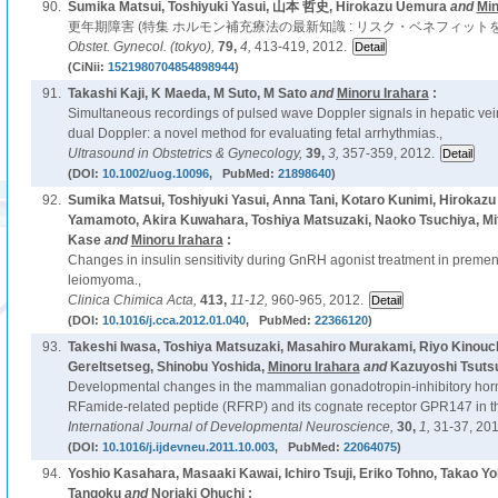
90.
Sumika Matsui, Toshiyuki Yasui, 山本 哲史, Hirokazu Uemura
and
Min
更年期障害 (特集 ホルモン補充療法の最新知識 : リスク・ベネフィットを
Obstet. Gynecol. (tokyo),
79,
4,
413-419, 2012.
(CiNii:
1521980704854898944
)
91.
Takashi Kaji, K Maeda, M Suto, M Sato
and
Minoru Irahara
:
Simultaneous recordings of pulsed wave Doppler signals in hepatic ve
dual Doppler: a novel method for evaluating fetal arrhythmias.,
Ultrasound in Obstetrics & Gynecology,
39,
3,
357-359, 2012.
(DOI:
10.1002/uog.10096
, PubMed:
21898640
)
92.
Sumika Matsui, Toshiyuki Yasui, Anna Tani, Kotaro Kunimi, Hirokaz
Yamamoto, Akira Kuwahara, Toshiya Matsuzaki, Naoko Tsuchiya, Mit
Kase
and
Minoru Irahara
:
Changes in insulin sensitivity during GnRH agonist treatment in prem
leiomyoma.,
Clinica Chimica Acta,
413,
11-12,
960-965, 2012.
(DOI:
10.1016/j.cca.2012.01.040
, PubMed:
22366120
)
93.
Takeshi Iwasa, Toshiya Matsuzaki, Masahiro Murakami, Riyo Kinouc
Gereltsetseg, Shinobu Yoshida,
Minoru Irahara
and
Kazuyoshi Tsutsu
Developmental changes in the mammalian gonadotropin-inhibitory hor
RFamide-related peptide (RFRP) and its cognate receptor GPR147 in th
International Journal of Developmental Neuroscience,
30,
1,
31-37, 201
(DOI:
10.1016/j.ijdevneu.2011.10.003
, PubMed:
22064075
)
94.
Yoshio Kasahara, Masaaki Kawai, Ichiro Tsuji, Eriko Tohno, Takao Y
Tangoku
and
Noriaki Ohuchi :