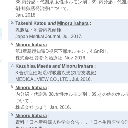
38.内分泌・代謝系 女性ホルモン剤，39. 内分泌・代
剤-排卵誘発治療について,
Jan. 2018.
5.
Takeshi Katou
and
Minoru Irahara
:
乳腺症・乳管内乳頭種,
Japan Medkal Journal, Jul. 2017.
6.
Minoru Irahara
:
第1章基礎知識D視床下部ホルモン，4.GnRH,
株式会社 診断と治療社, Nov. 2016.
7.
Kazuhisa Maeda
and
Minoru Irahara
:
3.合併症妊娠 ②呼吸器疾患(気管支喘息),
MEDICAL VIEW CO., LTD., Jul. 2016.
8.
Minoru Irahara
:
内分泌・代謝系 38.女性ホルモン剤，39.その他のホル
ついて-,
株式会社じほう, Jan. 2016.
9.
Minoru Irahara
:
資料「日本産科婦人科学会会告」，「日本生殖医学会理