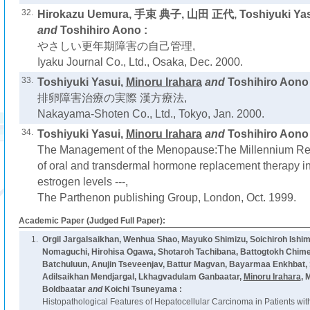
32.
Hirokazu Uemura, 手束 典子, 山田 正代, Toshiyuki Yas
and
Toshihiro Aono :
やさしい更年期障害の自己管理,
Iyaku Journal Co., Ltd., Osaka, Dec. 2000.
33.
Toshiyuki Yasui,
Minoru Irahara
and
Toshihiro Aono 
排卵障害治療の実際 漢方療法,
Nakayama-Shoten Co., Ltd., Tokyo, Jan. 2000.
34.
Toshiyuki Yasui,
Minoru Irahara
and
Toshihiro Aono 
The Management of the Menopause:The Millennium Revi
of oral and transdermal hormone replacement therapy in
estrogen levels ---,
The Parthenon publishing Group, London, Oct. 1999.
Academic Paper (Judged Full Paper):
1.
Orgil Jargalsaikhan, Wenhua Shao, Mayuko Shimizu, Soichiroh Ish
Nomaguchi, Hirohisa Ogawa, Shotaroh Tachibana, Battogtokh Chime
Batchuluun, Anujin Tseveenjav, Battur Magvan, Bayarmaa Enkhbat
Adilsaikhan Mendjargal, Lkhagvadulam Ganbaatar,
Minoru Irahara
, 
Boldbaatar
and
Koichi Tsuneyama :
Histopathological Features of Hepatocellular Carcinoma in Patients wit