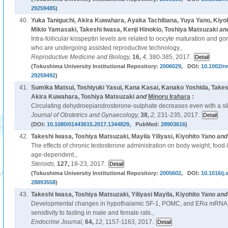
29259485
)
40.
Yuka Taniguchi, Akira Kuwahara, Ayaka Tachibana, Yuya Yano, Kiyo
Mikio Yamasaki, Takeshi Iwasa, Kenji Hinokio, Toshiya Matsuzaki
an
Intra-follicular kisspeptin levels are related to oocyte maturation and 
who are undergoing assisted reproductive technology.,
Reproductive Medicine and Biology,
16,
4,
380-385, 2017.
(Tokushima University Institutional Repository:
2006029
, DOI:
10.1002/r
29259492
)
41.
Sumika Matsui, Toshiyuki Yasui, Kana Kasai, Kanako Yoshida, Take
Akira Kuwahara, Toshiya Matsuzaki
and
Minoru Irahara
:
Circulating dehydroepiandrosterone-sulphate decreases even with a slig
Journal of Obstetrics and Gynaecology,
38,
2,
231-235, 2017.
(DOI:
10.1080/01443615.2017.1344829
, PubMed:
28903616
)
42.
Takeshi Iwasa, Toshiya Matsuzaki, Mayila Yiliyasi, Kiyohito Yano
an
The effects of chronic testosterone administration on body weight, food 
age-dependent.,
Steroids,
127,
18-23, 2017.
(Tokushima University Institutional Repository:
2005602
, DOI:
10.1016/j.
28893558
)
43.
Takeshi Iwasa, Toshiya Matsuzaki, Yiliyasi Mayila, Kiyohito Yano
an
Developmental changes in hypothalamic SF-1, POMC, and ERα mRNA e
sensitivity to fasting in male and female rats.,
Endocrine Journal,
64,
12,
1157-1163, 2017.