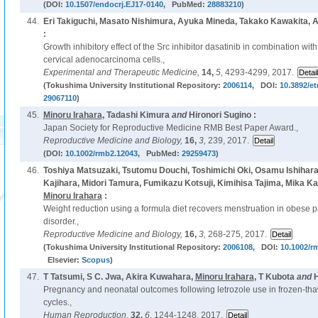
(DOI:
10.1507/endocrj.EJ17-0140
, PubMed:
28883210
)
44.
Eri Takiguchi, Masato Nishimura, Ayuka Mineda, Takako Kawakita, 
:
Growth inhibitory effect of the Src inhibitor dasatinib in combination wit
cervical adenocarcinoma cells.,
Experimental and Therapeutic Medicine,
14,
5,
4293-4299, 2017.
(Tokushima University Institutional Repository:
2006114
, DOI:
10.3892/e
29067110
)
45.
Minoru Irahara
, Tadashi Kimura
and
Hironori Sugino :
Japan Society for Reproductive Medicine RMB Best Paper Award.,
Reproductive Medicine and Biology,
16,
3,
239, 2017.
(DOI:
10.1002/rmb2.12043
, PubMed:
29259473
)
46.
Toshiya Matsuzaki, Tsutomu Douchi, Toshimichi Oki, Osamu Ishihar
Kajihara, Midori Tamura, Fumikazu Kotsuji, Kimihisa Tajima, Mika K
Minoru Irahara
:
Weight reduction using a formula diet recovers menstruation in obese pa
disorder.,
Reproductive Medicine and Biology,
16,
3,
268-275, 2017.
(Tokushima University Institutional Repository:
2006108
, DOI:
10.1002/r
Elsevier:
Scopus
)
47.
T Tatsumi, S C. Jwa, Akira Kuwahara,
Minoru Irahara
, T Kubota
and
H
Pregnancy and neonatal outcomes following letrozole use in frozen-tha
cycles.,
Human Reproduction,
32,
6,
1244-1248, 2017.