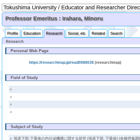
Professor Emeritus : Irahara, Minoru
Profile
Education
Research
Social, etc.
Related
Search
Research
Personal Web Page
https://researchmap.jp/read0088038
(researchmap)
Field of Study
○
○
○
○
Subject of Study
○
視床下部·下垂体の内分泌機構に関する研究 (視床下部, 下垂体) (各種摂食