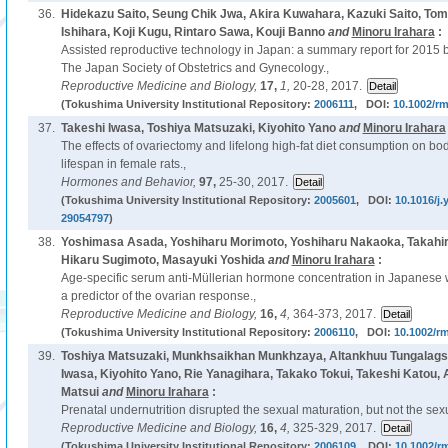
36.
Hidekazu Saito, Seung Chik Jwa, Akira Kuwahara, Kazuki Saito, To
Ishihara, Koji Kugu, Rintaro Sawa, Kouji Banno
and
Minoru Irahara
:
Assisted reproductive technology in Japan: a summary report for 2015 
The Japan Society of Obstetrics and Gynecology.,
Reproductive Medicine and Biology,
17,
1,
20-28, 2017.
(Tokushima University Institutional Repository:
2006111
, DOI:
10.1002/r
37.
Takeshi Iwasa, Toshiya Matsuzaki, Kiyohito Yano
and
Minoru Irahara
The effects of ovariectomy and lifelong high-fat diet consumption on bod
lifespan in female rats.,
Hormones and Behavior,
97,
25-30, 2017.
(Tokushima University Institutional Repository:
2005601
, DOI:
10.1016/j.
29054797
)
38.
Yoshimasa Asada, Yoshiharu Morimoto, Yoshiharu Nakaoka, Takahir
Hikaru Sugimoto, Masayuki Yoshida
and
Minoru Irahara
:
Age-specific serum anti-Müllerian hormone concentration in Japanese 
a predictor of the ovarian response.,
Reproductive Medicine and Biology,
16,
4,
364-373, 2017.
(Tokushima University Institutional Repository:
2006110
, DOI:
10.1002/r
39.
Toshiya Matsuzaki, Munkhsaikhan Munkhzaya, Altankhuu Tungalagsuv
Iwasa, Kiyohito Yano, Rie Yanagihara, Takako Tokui, Takeshi Katou
Matsui
and
Minoru Irahara
:
Prenatal undernutrition disrupted the sexual maturation, but not the sexu
Reproductive Medicine and Biology,
16,
4,
325-329, 2017.
(Tokushima University Institutional Repository:
2006109
, DOI:
10.1002/r