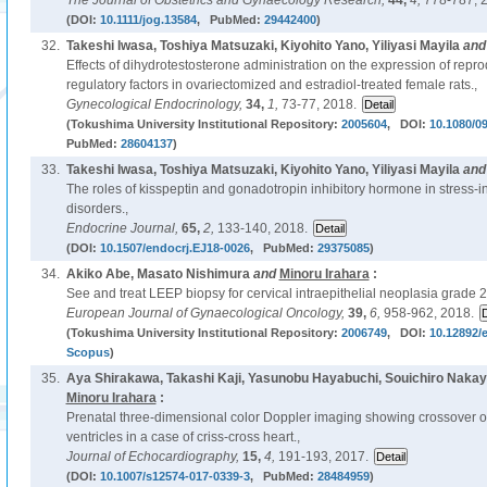
The Journal of Obstetrics and Gynaecology Research,
44,
4,
778-787, 
(DOI:
10.1111/jog.13584
, PubMed:
29442400
)
32.
Takeshi Iwasa, Toshiya Matsuzaki, Kiyohito Yano, Yiliyasi Mayila
an
Effects of dihydrotestosterone administration on the expression of repr
regulatory factors in ovariectomized and estradiol-treated female rats.,
Gynecological Endocrinology,
34,
1,
73-77, 2018.
(Tokushima University Institutional Repository:
2005604
, DOI:
10.1080/0
PubMed:
28604137
)
33.
Takeshi Iwasa, Toshiya Matsuzaki, Kiyohito Yano, Yiliyasi Mayila
an
The roles of kisspeptin and gonadotropin inhibitory hormone in stress-
disorders.,
Endocrine Journal,
65,
2,
133-140, 2018.
(DOI:
10.1507/endocrj.EJ18-0026
, PubMed:
29375085
)
34.
Akiko Abe, Masato Nishimura
and
Minoru Irahara
:
See and treat LEEP biopsy for cervical intraepithelial neoplasia grade 2
European Journal of Gynaecological Oncology,
39,
6,
958-962, 2018.
(Tokushima University Institutional Repository:
2006749
, DOI:
10.12892/
Scopus
)
35.
Aya Shirakawa, Takashi Kaji, Yasunobu Hayabuchi, Souichiro Nak
Minoru Irahara
:
Prenatal three-dimensional color Doppler imaging showing crossover of
ventricles in a case of criss-cross heart.,
Journal of Echocardiography,
15,
4,
191-193, 2017.
(DOI:
10.1007/s12574-017-0339-3
, PubMed:
28484959
)