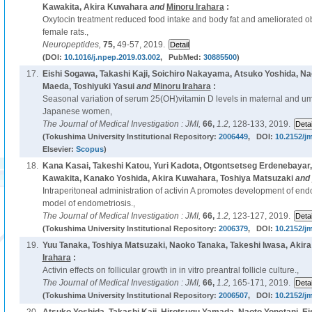
Kawakita, Akira Kuwahara
and
Minoru Irahara
:
Oxytocin treatment reduced food intake and body fat and ameliorated o
female rats.,
Neuropeptides,
75,
49-57, 2019.
(DOI:
10.1016/j.npep.2019.03.002
, PubMed:
30885500
)
17.
Eishi Sogawa, Takashi Kaji, Soichiro Nakayama, Atsuko Yoshida, Na
Maeda, Toshiyuki Yasui
and
Minoru Irahara
:
Seasonal variation of serum 25(OH)vitamin D levels in maternal and umb
Japanese women,
The Journal of Medical Investigation : JMI,
66,
1.2,
128-133, 2019.
(Tokushima University Institutional Repository:
2006449
, DOI:
10.2152/jm
Elsevier:
Scopus
)
18.
Kana Kasai, Takeshi Katou, Yuri Kadota, Otgontsetseg Erdenebaya
Kawakita, Kanako Yoshida, Akira Kuwahara, Toshiya Matsuzaki
and
Intraperitoneal administration of activin A promotes development of end
model of endometriosis.,
The Journal of Medical Investigation : JMI,
66,
1.2,
123-127, 2019.
(Tokushima University Institutional Repository:
2006379
, DOI:
10.2152/jm
19.
Yuu Tanaka, Toshiya Matsuzaki, Naoko Tanaka, Takeshi Iwasa, Akir
Irahara
:
Activin effects on follicular growth in in vitro preantral follicle culture.,
The Journal of Medical Investigation : JMI,
66,
1.2,
165-171, 2019.
(Tokushima University Institutional Repository:
2006507
, DOI:
10.2152/jm