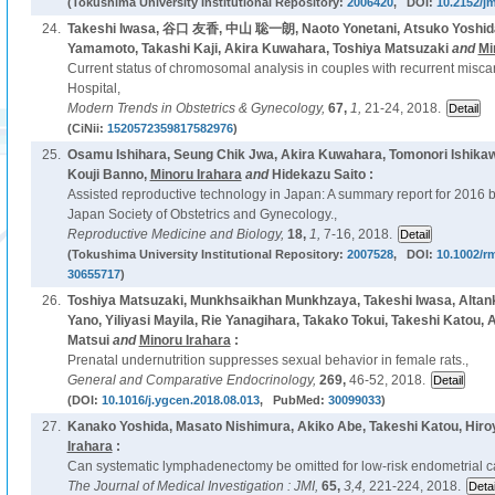
(Tokushima University Institutional Repository:
2006420
, DOI:
10.2152/jm
24.
Takeshi Iwasa, 谷口 友香, 中山 聡一朗, Naoto Yonetani, Atsuko Yoshida,
Yamamoto, Takashi Kaji, Akira Kuwahara, Toshiya Matsuzaki
and
Mi
Current status of chromosomal analysis in couples with recurrent misca
Hospital,
Modern Trends in Obstetrics & Gynecology,
67,
1,
21-24, 2018.
(CiNii:
1520572359817582976
)
25.
Osamu Ishihara, Seung Chik Jwa, Akira Kuwahara, Tomonori Ishikaw
Kouji Banno,
Minoru Irahara
and
Hidekazu Saito :
Assisted reproductive technology in Japan: A summary report for 2016 b
Japan Society of Obstetrics and Gynecology.,
Reproductive Medicine and Biology,
18,
1,
7-16, 2018.
(Tokushima University Institutional Repository:
2007528
, DOI:
10.1002/r
30655717
)
26.
Toshiya Matsuzaki, Munkhsaikhan Munkhzaya, Takeshi Iwasa, Altan
Yano, Yiliyasi Mayila, Rie Yanagihara, Takako Tokui, Takeshi Katou
Matsui
and
Minoru Irahara
:
Prenatal undernutrition suppresses sexual behavior in female rats.,
General and Comparative Endocrinology,
269,
46-52, 2018.
(DOI:
10.1016/j.ygcen.2018.08.013
, PubMed:
30099033
)
27.
Kanako Yoshida, Masato Nishimura, Akiko Abe, Takeshi Katou, Hiro
Irahara
:
Can systematic lymphadenectomy be omitted for low-risk endometrial c
The Journal of Medical Investigation : JMI,
65,
3,4,
221-224, 2018.