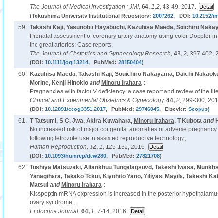
The Journal of Medical Investigation : JMI,
64,
1,2,
43-49, 2017.
(Tokushima University Institutional Repository:
2007262
, DOI:
10.2152/jm
59.
Takashi Kaji, Yasunobu Hayabuchi, Kazuhisa Maeda, Soichiro Nak
Prenatal assessment of coronary artery anatomy using color Doppler in 
the great arteries: Case reports,
The Journal of Obstetrics and Gynaecology Research,
43,
2,
397-402, 
(DOI:
10.1111/jog.13214
, PubMed:
28150404
)
60.
Kazuhisa Maeda, Takashi Kaji, Souichiro Nakayama, Daichi Nakaok
Morine, Kenji Hinokio
and
Minoru Irahara
:
Pregnancies with factor V deficiency: a case report and review of the lite
Clinical and Experimental Obstetrics & Gynecology,
44,
2,
299-300, 201
(DOI:
10.12891/ceog3351.2017
, PubMed:
29746045
, Elsevier:
Scopus
)
61.
T Tatsumi, S C. Jwa, Akira Kuwahara,
Minoru Irahara
, T Kubota
and
H
No increased risk of major congenital anomalies or adverse pregnancy
following letrozole use in assisted reproductive technology.,
Human Reproduction,
32,
1,
125-132, 2016.
(DOI:
10.1093/humrep/dew280
, PubMed:
27821708
)
62.
Toshiya Matsuzaki, Altankhuu Tungalagsuvd, Takeshi Iwasa, Munkh
Yanagihara, Takako Tokui, Kiyohito Yano, Yiliyasi Mayila, Takeshi K
Matsui
and
Minoru Irahara
:
Kisspeptin mRNA expression is increased in the posterior hypothalamus 
ovary syndrome.,
Endocrine Journal,
64,
1,
7-14, 2016.