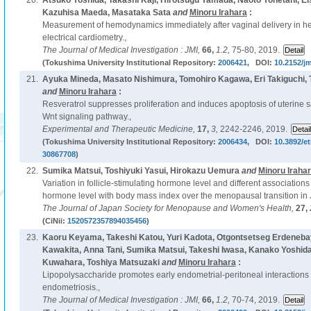
20.
Atsuko Yoshida, Takashi Kaji, Hirotsugu Yamada, Naoto Yonetani, 
Kazuhisa Maeda, Masataka Sata
and
Minoru Irahara
:
Measurement of hemodynamics immediately after vaginal delivery in h
electrical cardiometry.,
The Journal of Medical Investigation : JMI,
66,
1.2,
75-80, 2019.
(Tokushima University Institutional Repository:
2006421
, DOI:
10.2152/jm
21.
Ayuka Mineda, Masato Nishimura, Tomohiro Kagawa, Eri Takiguchi,
and
Minoru Irahara
:
Resveratrol suppresses proliferation and induces apoptosis of uterine s
Wnt signaling pathway.,
Experimental and Therapeutic Medicine,
17,
3,
2242-2246, 2019.
(Tokushima University Institutional Repository:
2006434
, DOI:
10.3892/e
30867708
)
22.
Sumika Matsui, Toshiyuki Yasui, Hirokazu Uemura
and
Minoru Iraha
Variation in follicle-stimulating hormone level and different associations o
hormone level with body mass index over the menopausal transition i
The Journal of Japan Society for Menopause and Women's Health,
27,
(CiNii:
1520572357894035456
)
23.
Kaoru Keyama, Takeshi Katou, Yuri Kadota, Otgontsetseg Erdeneba
Kawakita, Anna Tani, Sumika Matsui, Takeshi Iwasa, Kanako Yoshid
Kuwahara, Toshiya Matsuzaki
and
Minoru Irahara
:
Lipopolysaccharide promotes early endometrial-peritoneal interactions
endometriosis.,
The Journal of Medical Investigation : JMI,
66,
1.2,
70-74, 2019.