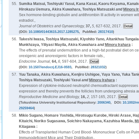
55.
Sumika Matsui, Toshiyuki Yasui, Kana Kasai, Kaoru Keyama, Kanako
Hirokazu Uemura, Akira Kuwahara, Toshiya Matsuzaki
and
Minoru I
Sex hormone-binding globulin and antithrombin III activity in women wit
estradiol.,
Journal of Obstetrics and Gynaecology,
37,
5,
627-632, 2017.
(DOI:
10.1080/01443615.2017.1285275
, PubMed:
28317410
)
56.
Takeshi Iwasa, Toshiya Matsuzaki, Kiyohito Yano, Altankhuu Tunga
Munkhzaya, Yiliyasi Mayila, Akira Kuwahara
and
Minoru Irahara
:
The effects of prenatal undernutrition and a high-fat postnatal diet on c
orexigenic and anorexigenic factors in female rats.,
Endocrine Journal,
64,
6,
597-604, 2017.
(DOI:
10.1507/endocrj.EJ16-0593
, PubMed:
28321032
)
57.
Yuu Tanaka, Akira Kuwahara, Kenjiro Ushigoe, Yuya Yano, Yuka Tani
Toshiya Matsuzaki, Toshiyuki Yasui
and
Minoru Irahara
:
Expression of cytokine-induced neutrophil chemoattractant suppresses 
expression and thereby prevents the follicles from undergoing atresia a
Reproductive Medicine and Biology,
16,
2,
157-165, 2017.
(Tokushima University Institutional Repository:
2006340
, DOI:
10.1002/r
29259464
)
58.
Mikio Sugano, Homare Yoshida, Hirotsugu Kurobe, Hiroki Arase, Haj
Kitaichi, Noriko Sugasawa, Soichiro Nakayama, Kazuhisa Maeda,
Mi
Kitagawa :
Effects of Transplanted Human Cord Blood- Mononuclear Cells on Pul
Immunodeficient Mice and Their Distribution.,