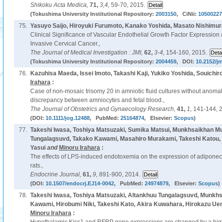
Shikoku Acta Medica,
71,
3,4,
59-70, 2015.
(Tokushima University Institutional Repository:
2003150
, CiNii:
10500227
75.
Yasuyo Saijo, Hiroyuki Furumoto, Kanako Yoshida, Masato Nishimur
Clinical Significance of Vascular Endothelial Growth Factor Expression
Invasive Cervical Cancer.,
The Journal of Medical Investigation : JMI,
62,
3-4,
154-160, 2015.
(Tokushima University Institutional Repository:
2004459
, DOI:
10.2152/jm
76.
Kazuhisa Maeda, Issei Imoto, Takashi Kaji, Yukiko Yoshida, Souich
Irahara
:
Case of non-mosaic trisomy 20 in amniotic fluid cultures without anomali
discrepancy between amniocytes and fetal blood.,
The Journal of Obstetrics and Gynaecology Research,
41,
1,
141-144, 
(DOI:
10.1111/jog.12488
, PubMed:
25164874
, Elsevier:
Scopus
)
77.
Takeshi Iwasa, Toshiya Matsuzaki, Sumika Matsui, Munkhsaikhan M
Tungalagsuvd, Takako Kawami, Masahiro Murakami, Takeshi Katou, 
Yasui
and
Minoru Irahara
:
The effects of LPS-induced endotoxemia on the expression of adiponecti
rats.,
Endocrine Journal,
61,
9,
891-900, 2014.
(DOI:
10.1507/endocrj.EJ14-0042
, PubMed:
24974879
, Elsevier:
Scopus
)
78.
Takeshi Iwasa, Toshiya Matsuzaki, Altankhuu Tungalagsuvd, Munkh
Kawami, Hirobumi Niki, Takeshi Kato, Akira Kuwahara, Hirokazu Ue
Minoru Irahara
: