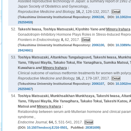
Assisted reproductive technology in Japan: a summary report of 1992-2
Japan Society of Obstetrics and Gynecology.,
Reproductive Medicine and Biology,
16,
2,
126-132, 2017.
(Tokushima University Institutional Repository:
2006106
, DOI:
10.1002/r
29259459
)
52.
Takeshi Iwasa, Toshiya Matsuzaki, Kiyohito Yano
and
Minoru Irahara
Gonadotropin-Inhibitory Hormone Plays Roles in Stress-Induced Reprod
Frontiers in Endocrinology,
8,
62, 2017.
(Tokushima University Institutional Repository:
2006100
, DOI:
10.3389/f
28424661
)
53.
Toshiya Matsuzaki, Altankhuu Tungalagsuvd, Takeshi Iwasa, Munkh
Yano, Yiliyasi Mayila, Takako Tokui, Rie Yanagihara, Sumika Matsui, 
Kuwahara
and
Minoru Irahara
:
Clinical outcome of various metformin treatments for women with polycy
Reproductive Medicine and Biology,
16,
2,
179-187, 2017.
(Tokushima University Institutional Repository:
2006107
, DOI:
10.1002/r
29259467
)
54.
Toshiya Matsuzaki, Munkhsaikhan Munkhzaya, Takeshi Iwasa, Altan
Yano, Yiliyasi Mayila, Rie Yanagihara, Takako Tokui, Takeshi Katou
Matsui
and
Minoru Irahara
:
Relationship between serum anti-Mullerian hormone and clinical parame
syndrome.,
Endocrine Journal,
64,
5,
531-541, 2017.
(DOI:
10.1507/endocrj.EJ16-0501
, PubMed:
28381699
)