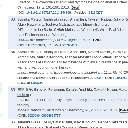
Effect of ultra-low-dose estradiol and dydrogesterone on arterial stiff
Climacteric,
17,
2,
191-196, 2013.
(DOI:
10.3109/13697137.2013.856399
, PubMed:
24164272
)
83.
Sumika Matsui, Toshiyuki Yasui, Anna Tani, Takeshi Katou, Kotaro 
Akira Kuwahara, Toshiya Matsuzaki
and
Minoru Irahara
:
Difference in the Ratio of High-Molecular Weight (HMW) to Total Adipo
Late Postmenopausal Women.,
Journal of Endocrinological Investigation,
2013.
(DOI:
10.3275/9001
, PubMed:
23765418
)
84.
Sumika Matsui, Toshiyuki Yasui, Anna Tani, Kotaro Kunimi, Hirokaz
Yamamoto, Akira Kuwahara, Toshiya Matsuzaki
and
Minoru Irahara
:
Associations of estrogen and testosterone with insulin resistance in 
with and without hormone therapy.,
International Journal of Endocrinology and Metabolism,
11,
2,
65-70, 20
(Tokushima University Institutional Repository:
2012634
, DOI:
10.5812/i
Elsevier:
Scopus
)
85.
河見 貴子, Hiroyuki Furumoto, Kanako Yoshida, Takeshi Katou, Masa
Irahara
:
Effectiveness and tolerability of hysterectomy for the local recurrence of 
therapy,
Modern Trends in Obstetrics & Gynecology,
61,
2,
321-324, 2013.
(CiNii:
1520009409864859776
)
86.
Takeshi Iwasa, Toshiya Matsuzaki, Riyo Kinouchi, Ganbat Gereltset
Akira Kuwahara, Toshiyuki Yasui
and
Minoru Irahara
: