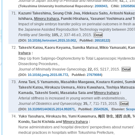
Journal of Japan Society of Perinatal and Neonatal Medicine,
52,
1,
155
(Tokushima University Institutional Repository:
2006943
, CiNii:
10505856
71.
Kazumi Takeshima, Seung Chik Jwa, Hidekazu Saito, Aritoshi Naka
Ishihara,
Minoru Irahara
, Fumiki Hirahara, Yasunori Yoshimura
and
T
Impact of single embryo transfer policy on perinatal outcomes in fresh a
the Japanese Assisted Reproduction Technology registry between 2007
Fertility and Sterility,
105,
2,
337-46.e3, 2015.
(DOI:
10.1016/j.fertnstert.2015.10.002
, PubMed:
26518122
)
72.
Takeshi Katou, Kaoru Keyama, Sumika Matsui, Mikio Yamasaki, Ka
Irahara
:
Step Up from Salpingo-Oophorectomy to Total Laparoscopic Hysterectom
Dissectiong Procedures.,
Journal of Minimally Invasive Gynecology,
22,
6S,
S217, 2015.
(DOI:
10.1016/j.jmig.2015.08.772
, PubMed:
27679084
)
73.
Anna Tani, S Yamamoto, Masahiko Maegawa, Koutaro Kunimi, Sumi
Takeshi Katou, Hirokazu Uemura, Akira Kuwahara, Toshiya Matsuzaki
Kamada, Takeshi Soeki, Masataka Sata
and
Minoru Irahara
:
Arterial stiffness is increased in young women with endometriosis.,
Journal of Obstetrics and Gynaecology,
35,
7,
711-715, 2015.
(DOI:
10.3109/01443615.2014.992871
, PubMed:
25543526
, Elsevier:
Scop
74.
Yuko Yasuhara, Hirokazu Ito, Yumi Kuwamura, 梅田 弥生, 浦西 由美, Te
Kondo, Sachi Kishida
and
Minoru Irahara
:
Nurse administrators and hospital directors' perspectives about nurses' a
medical practices in hospitals within Tokushima Prefecture,