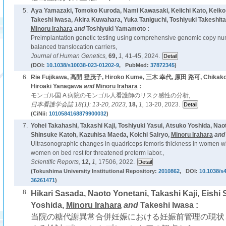
5.
Aya Yamazaki, Tomoko Kuroda, Nami Kawasaki, Keiichi Kato, Keik
Takeshi Iwasa, Akira Kuwahara, Yuka Taniguchi, Toshiyuki Takeshita
Minoru Irahara
and
Toshiyuki Yamamoto :
Preimplantation genetic testing using comprehensive genomic copy numb
balanced translocation carriers,
Journal of Human Genetics,
69,
1,
41-45, 2024.
(DOI:
10.1038/s10038-023-01202-9
, PubMed:
37872345
)
6.
Rie Fujikawa, 高開 登茂子, Hiroko Kume, 三木 幸代, 原田 路可, Chikako 
Hiroaki Yanagawa
and
Minoru Irahara
:
モンゴル国 A 病院のモンゴル人看護師のリスク感性の分析,
日本看護学会誌 18(1): 13-20, 2023,
18,
1,
13-20, 2023.
(CiNii:
1010584168879900032
)
7.
Yohei Takahashi, Takashi Kaji, Toshiyuki Yasui, Atsuko Yoshida, Nao
Shinsuke Katoh, Kazuhisa Maeda, Koichi Sairyo,
Minoru Irahara
an
Ultrasonographic changes in quadriceps femoris thickness in women w
women on bed rest for threatened preterm labor.,
Scientific Reports,
12,
1,
17506, 2022.
(Tokushima University Institutional Repository:
2010862
, DOI:
10.1038/s
36261471
)
8.
Hikari Sasada, Naoto Yonetani, Takashi Kaji, Eishi
Yoshida,
Minoru Irahara
and
Takeshi Iwasa :
当院の糖代謝異常合併妊娠における妊娠前管理の現状