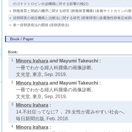
のゴナドトロピン分泌機構に対する影響の検討)
○
卵胞発育と閉鎖の機序に関する研究 (卵胞発育機構) (各種サイトカインの
○
排卵障害の発症機構と治療法に関する研究 (卵巣障害) (多嚢胞性卵巣症候群
○
単一排卵誘発法の開発 (排卵誘発法)
Book / Paper
Book:
1.
Minoru Irahara
and
Mayumi Takeuchi :
一冊でわかる婦人科腫瘍の画像診断,
文光堂, 東京, Sep. 2019.
2.
Minoru Irahara
and
Mayumi Takeuchi :
一冊でわかる婦人科腫瘍の画像診断,
文光堂, 東京, Sep. 2019.
3.
Minoru Irahara
:
14.不妊症ってなに? ， 29.女性が産みやすい社会へ,
毎日新聞出版, Feb. 2018.
4.
Minoru Irahara
: