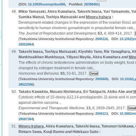
(DOI:
10.1093/humrep/dex066
, PubMed:
28398491
)
48.
Mikio Yamasaki, Akira Kuwahara, Takeshi Iwasa, Yuri Yamamoto, Yuk
Sumika Matsui, Toshiya Matsuzaki
and
Minoru Irahara
:
Development-related changes in the expression of the ovarian Kiss1 an
sensitivity to human chorionic gonadotropin in prepubertal female rats.,
The Journal of Reproduction and Development,
63,
4,
409-414, 2017.
(Tokushima University Institutional Repository:
2006116
, DOI:
10.1262/jr
28552864
)
49.
Takeshi Iwasa, Toshiya Matsuzaki, Kiyohito Yano, Rie Yanagihara, A
Munkhsaikhan Munkhzaya, Yiliyasi Mayila, Akira Kuwahara
and
Mino
The effects of chronic testosterone administration on body weight, food 
changed by estrogen treatment in female rats.,
Hormones and Behavior,
93,
53-61, 2017.
(Tokushima University Institutional Repository:
2005605
, DOI:
10.1016/j.
28522306
)
50.
Takako Kawakita, Masato Nishimura, Eri Takiguchi, Akiko Abe
and
M
Cytotoxic effects of 15-deoxy-Δ12,14-prostaglandin J2 alone and in com
against uterine sarcoma .,
Experimental and Therapeutic Medicine,
13,
6,
2939-2945, 2017.
(Tokushima University Institutional Repository:
2006113
, DOI:
10.3892/e
28587364
)
51.
Minoru Irahara
, Akira Kuwahara, Takeshi Iwasa, Tomonori Ishikawa, 
Rintaro Sawa, Kouji Banno
and
Hidekazu Saito :