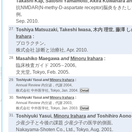
Takashi Kaji, Satoshi Yamamoto, Akira Kuwahara
a
抗NMDAR(N-methy-D-aspartate receptor)脳
例,
Sep. 2010.
27.
Toshiya Matsuzaki, Takeshi Iwasa, 木内 理世, 藤澤
Irahara
:
プロラクチン,
株式会社 診断と治療社, Apr. 2010.
28.
Masahiko Maegawa
and
Minoru Irahara
:
臨床検査ガイド 2005∼2006,
文光堂, Tokyo, Feb. 2005.
29.
Toshiyuki Yasui
and
Minoru Irahara
:
Annual Review 内分泌，代謝 2004,
株式会社 中外医学社, Tokyo, Jan. 2004.
30.
Toshiyuki Yasui
and
Minoru Irahara
:
Annual Review 内分泌，代謝 2003,
株式会社 中外医学社, Tokyo, Jan. 2003.
31.
Toshiyuki Yasui,
Minoru Irahara
and
Toshihiro Aono 
少産少子と今後の課題 少産少子の医学的側面,
Nakayama-Shoten Co., Ltd., Tokyo, Aug. 2001.