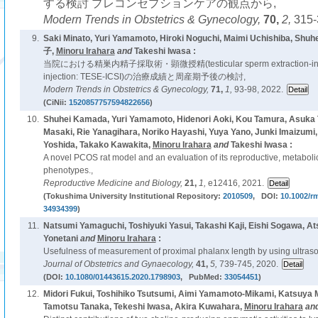
する検討 プレコンセプションケアの観点から,
Modern Trends in Obstetrics & Gynecology,
70,
2,
315-
9.
Saki Minato, Yuri Yamamoto, Hiroki Noguchi, Maimi Uchishiba, 
子,
Minoru Irahara
and
Takeshi Iwasa :
当院における精巣内精子採取術・顕微授精(testicular sperm extraction-intra
injection: TESE-ICSI)の治療成績と周産期予後の検討,
Modern Trends in Obstetrics & Gynecology,
71,
1,
93-98, 2022.
(CiNii:
1520857757594822656
)
10.
Shuhei Kamada, Yuri Yamamoto, Hidenori Aoki, Kou Tamura, Asuka T
Masaki, Rie Yanagihara, Noriko Hayashi, Yuya Yano, Junki Imaizum
Yoshida, Takako Kawakita,
Minoru Irahara
and
Takeshi Iwasa :
A novel PCOS rat model and an evaluation of its reproductive, metaboli
phenotypes.,
Reproductive Medicine and Biology,
21,
1,
e12416, 2021.
(Tokushima University Institutional Repository:
2010509
, DOI:
10.1002/r
34934399
)
11.
Natsumi Yamaguchi, Toshiyuki Yasui, Takashi Kaji, Eishi Sogawa, A
Yonetani
and
Minoru Irahara
:
Usefulness of measurement of proximal phalanx length by using ultraso
Journal of Obstetrics and Gynaecology,
41,
5,
739-745, 2020.
(DOI:
10.1080/01443615.2020.1798903
, PubMed:
33054451
)
12.
Midori Fukui, Toshihiko Tsutsumi, Aimi Yamamoto-Mikami, Katsuya 
Tamotsu Tanaka, Tekeshi Iwasa, Akira Kuwahara,
Minoru Irahara
an