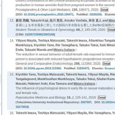
Distinct contributions of two choline-producing enzymatic activities to l
production in human amniotic fluid from pregnant women in the second tr
Prostaglandins & Other Lipid Mediators,
150,
106471, 2020.
(DOI:
10.1016/j.prostaglandins.2020.106471
, PubMed:
32585250
, Elsevie
13.
新垣 亮輔, Takashi Kaji, 祖川 英至, Atsuko Yoshida, 米谷 直人
and
Mino
多尿による羊水過多に対しての頻回の羊水除去を要したBartter症候群の
Modern Trends in Obstetrics & Gynecology,
68,
2,
245-249, 2020.
(CiNii:
1520572359822903168
)
14.
Yiliyasi Mayila, Toshiya Matsuzaki, Takeshi Iwasa, Altankhuu Tung
Munkhzaya, Kiyohito Yano, Rie Yanagihara, Takako Tokui, Saki Mina
Endo, Takaaki Maeda
and
Minoru Irahara
:
The reduction in sexual behavior of adult female rats exposed to immune
period is associated with reduced hypothalamic progesterone receptor 
General and Comparative Endocrinology,
288,
113360, 2020.
(DOI:
10.1016/j.ygcen.2019.113360
, PubMed:
31830472
, Elsevier:
Scopus
15.
Kiyohito Yano, Toshiya Matsuzaki, Takeshi Iwasa, Yiliyasi Mayila, Ri
Tungalagsuvd, Munkhsaihan Munkhzaya, Takako Tokui, Shuhei Kama
Masaki, Hidenori Aoki, Kou Tamura
and
Minoru Irahara
:
The influence of psychological stress in early life on sexual maturation
and female rats.,
Reproductive Medicine and Biology,
19,
2,
135-141, 2019.
(Tokushima University Institutional Repository:
2007597
, DOI:
10.1002/r
32273818
)
16.
Takeshi Iwasa, Toshiya Matsuzaki, Yiliyasi Mayila, Rie Yanagihara,