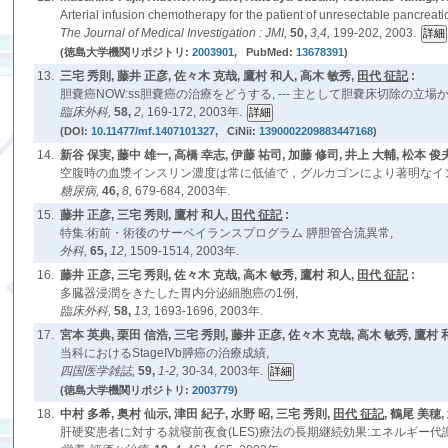
Arterial infusion chemotherapy for the patient of unresectable pancreatic
The Journal of Medical Investigation : JMI,
50,
3,4,
199-202, 2003.
(徳島大学機関リポジトリ:
2003901
, PubMed:
13678391
)
13.
三宅 秀則, 藤井 正彦, 佐々木 克哉, 鷹村 和人, 高木 敏秀,
田代 征記
:
胆嚢癌NOW:ss胆嚢癌の治療をどうする, --- 主として胆嚢床切除の立場から 
臨床外科,
58,
2,
169-172, 2003年.
(DOI:
10.11477/mf.1407101327
, CiNii:
1390002209883447168
)
14.
新谷 保実, 藤中 雄一, 高橋 幸志, 伊藤 祐司, 加藤 修司, 井上 大輔, 松本 俊
空腹時の血漿インスリン濃度は常に低値で，グルカゴンにより著明なイ
糖尿病,
46,
8,
679-684, 2003年.
15.
藤井 正彦, 三宅 秀則, 鷹村 和人,
田代 征記
:
特集:術前・術後のサーベイランスプログラム 膵胆管合流異常,
外科,
65,
12,
1509-1514, 2003年.
16.
藤井 正彦, 三宅 秀則, 佐々木 克哉, 高木 敏秀, 鷹村 和人,
田代 征記
:
多臓器浸潤をきたした胃内分泌細胞癌の1例,
臨床外科,
58,
13,
1693-1696, 2003年.
17.
宮本 英典, 栗田 信浩, 三宅 秀則, 藤井 正彦, 佐々木 克哉, 高木 敏秀, 鷹村 
当科におけるStageIVb膵癌の治療成績,
四国医学雑誌,
59,
1-2,
30-34, 2003年.
(徳島大学機関リポジトリ:
2003779
)
18.
中村 多希, 奥村 仙示, 津田 紀子, 水野 昭, 三宅 秀則,
田代 征記
, 鶴尾 美穂,
肝硬変患者に対する就寝前夜食(LES)療法の長期継続効果:エネルギー代