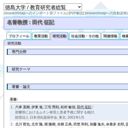
(
researchmapへのインポート用ファイル
)
[
PDF解説
]
[
researchmapへの自動反
名誉教授 : 田代 征記
プロフィール
教育活動
研究活動
社会活動・その他
関連情報
検
研究活動
専門分野
研究テーマ
著書・論文
著書:
1.
六車 直樹, 伊東 進, 三宅 秀則, 松村 敏信,
田代 征記
:
胆嚢癌におけるムチン発現と患者予後に関する検討,
財団法人 日本消化器病学会, 東京, 2001年1月.
2.
北川 哲也, 北市 隆, 堀 隆樹, 吉栖 正典, 田埜 和利, 加藤 逸夫, 余喜多 史郎,