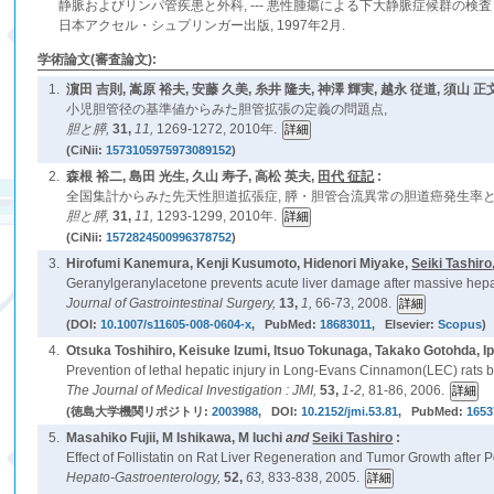
静脈およびリンパ管疾患と外科, --- 悪性腫瘍による下大静脈症候群の検査，
日本アクセル・シュプリンガー出版, 1997年2月.
学術論文(審査論文):
1.
濵田 吉則, 嵩原 裕夫, 安藤 久美, 糸井 隆夫, 神澤 輝実, 越永 従道, 須山 正
小児胆管径の基準値からみた胆管拡張の定義の問題点,
胆と膵,
31,
11,
1269-1272, 2010年.
(CiNii:
1573105975973089152
)
2.
森根 裕二, 島田 光生, 久山 寿子, 高松 英夫,
田代 征記
:
全国集計からみた先天性胆道拡張症, 膵・胆管合流異常の胆道癌発生率と
胆と膵,
31,
11,
1293-1299, 2010年.
(CiNii:
1572824500996378752
)
3.
Hirofumi Kanemura, Kenji Kusumoto, Hidenori Miyake,
Seiki Tashiro
Geranylgeranylacetone prevents acute liver damage after massive hepa
Journal of Gastrointestinal Surgery,
13,
1,
66-73, 2008.
(DOI:
10.1007/s11605-008-0604-x
, PubMed:
18683011
, Elsevier:
Scopus
)
4.
Otsuka Toshihiro, Keisuke Izumi, Itsuo Tokunaga, Takako Gotohda, 
Prevention of lethal hepatic injury in Long-Evans Cinnamon(LEC) rats 
The Journal of Medical Investigation : JMI,
53,
1-2,
81-86, 2006.
(徳島大学機関リポジトリ:
2003988
, DOI:
10.2152/jmi.53.81
, PubMed:
1653
5.
Masahiko Fujii, M Ishikawa, M Iuchi
and
Seiki Tashiro
:
Effect of Follistatin on Rat Liver Regeneration and Tumor Growth after P
Hepato-Gastroenterology,
52,
63,
833-838, 2005.