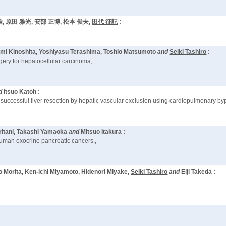
信, 原田 雅光, 安部 正博, 松本 俊夫,
田代 征記
:
fumi Kinoshita, Yoshiyasu Terashima, Toshio Matsumoto
and
Seiki Tashiro
:
gery for hepatocellular carcinoma,
d
Itsuo Katoh :
a successful liver resection by hepatic vascular exclusion using cardiopulmonary by
oritani, Takashi Yamaoka
and
Mitsuo Itakura :
human exocrine pancreatic cancers.,
o Morita, Ken-ichi Miyamoto, Hidenori Miyake,
Seiki Tashiro
and
Eiji Takeda :