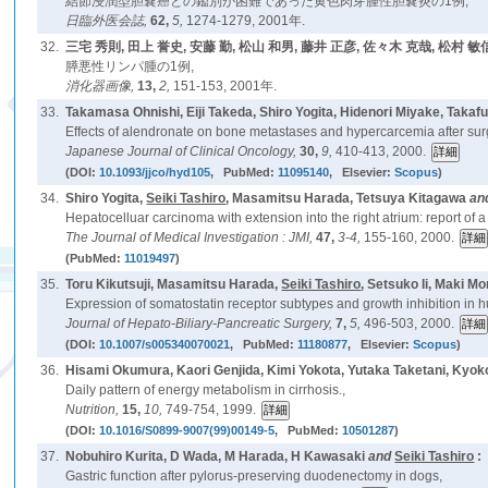
結節浸潤型胆嚢癌との鑑別が困難であった黄色肉芽腫性胆嚢炎の1例,
日臨外医会誌,
62,
5,
1274-1279, 2001年.
32.
三宅 秀則, 田上 誉史, 安藤 勤, 松山 和男, 藤井 正彦, 佐々木 克哉, 松村 敏
膵悪性リンパ腫の1例,
消化器画像,
13,
2,
151-153, 2001年.
33.
Takamasa Ohnishi, Eiji Takeda, Shiro Yogita, Hidenori Miyake, Taka
Effects of alendronate on bone metastases and hypercarcemia after sur
Japanese Journal of Clinical Oncology,
30,
9,
410-413, 2000.
(DOI:
10.1093/jjco/hyd105
, PubMed:
11095140
, Elsevier:
Scopus
)
34.
Shiro Yogita,
Seiki Tashiro
, Masamitsu Harada, Tetsuya Kitagawa
an
Hepatocelluar carcinoma with extension into the right atrium: report of 
The Journal of Medical Investigation : JMI,
47,
3-4,
155-160, 2000.
(PubMed:
11019497
)
35.
Toru Kikutsuji, Masamitsu Harada,
Seiki Tashiro
, Setsuko Ii, Maki M
Expression of somatostatin receptor subtypes and growth inhibition in 
Journal of Hepato-Biliary-Pancreatic Surgery,
7,
5,
496-503, 2000.
(DOI:
10.1007/s005340070021
, PubMed:
11180877
, Elsevier:
Scopus
)
36.
Hisami Okumura, Kaori Genjida, Kimi Yokota, Yutaka Taketani, Kyok
Daily pattern of energy metabolism in cirrhosis.,
Nutrition,
15,
10,
749-754, 1999.
(DOI:
10.1016/S0899-9007(99)00149-5
, PubMed:
10501287
)
37.
Nobuhiro Kurita, D Wada, M Harada, H Kawasaki
and
Seiki Tashiro
:
Gastric function after pylorus-preserving duodenectomy in dogs,