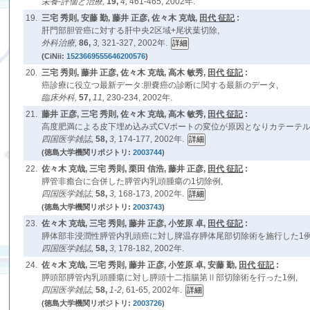
栄養-評価と治療,
19,
4,
461-465, 2002年.
19.
三宅 秀則, 安藤 勤, 藤井 正彦, 佐々木 克哉,
田代 征記
:
肝門部胆管癌に対する肝中央2区域+尾状葉切除,
外科治療,
86,
3,
321-327, 2002年.
(CiNii:
1523669555646200576
)
20.
三宅 秀則, 藤井 正彦, 佐々木 克哉, 高木 敏秀,
田代 征記
:
癌診療に役立つ最新データ:胆嚢癌の診断に関する最新のデータ,
臨床外科,
57,
11,
230-234, 2002年.
21.
藤井 正彦, 三宅 秀則, 佐々木 克哉, 高木 敏秀,
田代 征記
:
高度肥満による皮下埋め込み式CVポートの変位が原因となりカテーテル
四国医学雑誌,
58,
3,
174-177, 2002年.
(徳島大学機関リポジトリ:
2003744
)
22.
佐々木 克哉, 三宅 秀則, 栗田 信浩, 藤井 正彦,
田代 征記
:
膵管非癒合に合併した膵管内乳頭腫瘍の1切除例,
四国医学雑誌,
58,
3,
168-173, 2002年.
(徳島大学機関リポジトリ:
2003743
)
23.
佐々木 克哉, 三宅 秀則, 藤井 正彦, 小笠原 卓,
田代 征記
:
膵体部非浸潤性膵管内乳頭癌に対し脾温存膵体尾部切除術を施行した1例
四国医学雑誌,
58,
3,
178-182, 2002年.
24.
佐々木 克哉, 三宅 秀則, 藤井 正彦, 小笠原 卓, 安藤 勤,
田代 征記
:
膵頭部膵管内乳頭腫瘍に対し膵頭十二指腸第Ⅱ部切除術を行った1例,
四国医学雑誌,
58,
1-2,
61-65, 2002年.
(徳島大学機関リポジトリ:
2003726
)