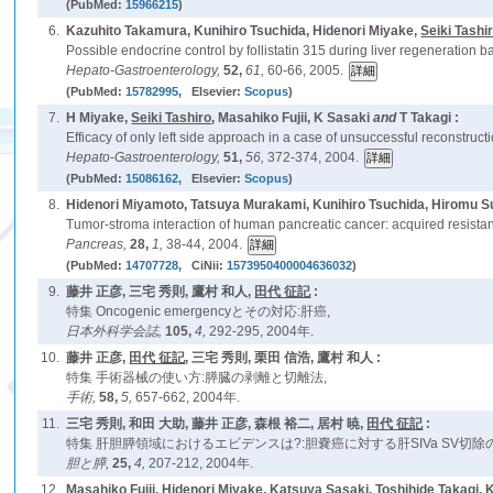
(PubMed:
15966215
)
6.
Kazuhito Takamura, Kunihiro Tsuchida, Hidenori Miyake,
Seiki Tashi
Possible endocrine control by follistatin 315 during liver regeneration b
Hepato-Gastroenterology,
52,
61,
60-66, 2005.
(PubMed:
15782995
, Elsevier:
Scopus
)
7.
H Miyake,
Seiki Tashiro
, Masahiko Fujii, K Sasaki
and
T Takagi :
Efficacy of only left side approach in a case of unsuccessful reconstructi
Hepato-Gastroenterology,
51,
56,
372-374, 2004.
(PubMed:
15086162
, Elsevier:
Scopus
)
8.
Hidenori Miyamoto, Tatsuya Murakami, Kunihiro Tsuchida, Hiromu S
Tumor-stroma interaction of human pancreatic cancer: acquired resistanc
Pancreas,
28,
1,
38-44, 2004.
(PubMed:
14707728
, CiNii:
1573950400004636032
)
9.
藤井 正彦, 三宅 秀則, 鷹村 和人,
田代 征記
:
特集 Oncogenic emergencyとその対応:肝癌,
日本外科学会誌,
105,
4,
292-295, 2004年.
10.
藤井 正彦,
田代 征記
, 三宅 秀則, 栗田 信浩, 鷹村 和人 :
特集 手術器械の使い方:膵臓の剥離と切離法,
手術,
58,
5,
657-662, 2004年.
11.
三宅 秀則, 和田 大助, 藤井 正彦, 森根 裕二, 居村 暁,
田代 征記
:
特集 肝胆膵領域におけるエビデンスは?:胆嚢癌に対する肝SIVa SV切除
胆と膵,
25,
4,
207-212, 2004年.
12.
Masahiko Fujii, Hidenori Miyake, Katsuya Sasaki, Toshihide Takagi,