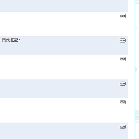
,
田代 征記
: