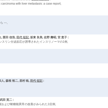
 carcinoma with liver metastasis: a case report,
---,
夫, 栗田 信浩,
田代 征記
, 坂東 良美, 佐野 壽昭, 宮 恵子 :
ンスリン分泌反応が誘導されたインスリノーマの1例,
和人, 森根 裕二, 居村 暁,
田代 征記
:
 武田 英二 :
謝および耐糖能異常の改善がみられた1症例,