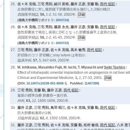
25.
佐々木 克哉, 三宅 秀則, 細川 亜裕, 藤井 正彦, 安藤 勤,
田代 征記
:
左側胆嚢症に対し腹腔鏡下胆嚢摘出術を施行した3例の検討,
四国医学雑誌,
58,
1-2,
51-56, 2002年.
(徳島大学機関リポジトリ:
2003724
)
26.
佐々木 克哉, 三宅 秀則, 篠原 永光, 藤井 正彦, 安藤 勤,
田代 征記
:
急性胆嚢炎で発症し術前にDICとなった胆嚢腺扁平上皮癌の1例,
四国医学雑誌,
58,
1-2,
41-45, 2002年.
(徳島大学機関リポジトリ:
2003722
)
27.
三宅 秀則, 藤井 正彦, 佐々木 克哉, 高木 敏秀,
田代 征記
:
肝切除のコツ 肝切離にsray suture は有効か,
臨床外科,
57,
5,
647-649, 2002年.
28.
M. Ishikawa, Masahiko Fujii, M. Iuchi, T. Miyauchi
and
Seiki Tashiro
:
Effect of intrahepatic omental implantation on angiogensis in rat liver wit
Clinical and Experimental Medicine,
1,
1,
27-33, 2001.
(DOI:
10.1007/s10238-001-8006-3
, PubMed:
11467399
)
29.
三宅 秀則, 安藤 勤, 藤井 正彦,
田代 征記
:
最新の標準治療 胆嚢癌ー進行癌,
外科,
63,
12,
1600-1606, 2001年.
30.
藤井 正彦, 三宅 秀則, 鳥羽 昭三, 佐々木 克哉, 安藤 勤,
田代 征記
:
巨大胆嚢粘液癌の1例,
日臨外医会誌,
62,
6,
1502-1508, 2001年.
31.
藤井 正彦, 三宅 秀則, 佐々木 克哉, 安藤 勤, 松村 敏信,
田代 征記
, 八木 恵子