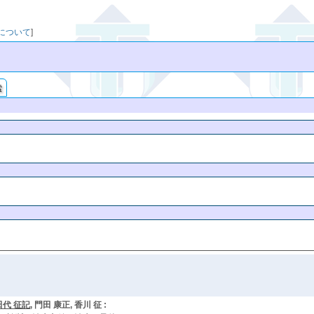
映について
]
索
田代 征記
, 門田 康正, 香川 征 :