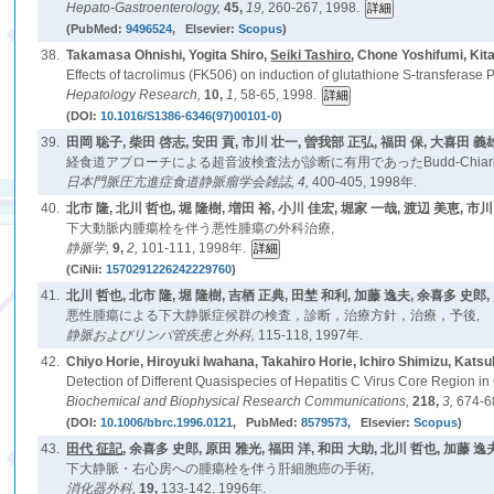
Hepato-Gastroenterology,
45,
19,
260-267, 1998.
(PubMed:
9496524
, Elsevier:
Scopus
)
38.
Takamasa Ohnishi, Yogita Shiro,
Seiki Tashiro
, Chone Yoshifumi, Kit
Effects of tacrolimus (FK506) on induction of glutathione S-transferase P-
Hepatology Research,
10,
1,
58-65, 1998.
(DOI:
10.1016/S1386-6346(97)00101-0
)
39.
田岡 聡子, 柴田 啓志, 安田 貢, 市川 壮一, 曽我部 正弘, 福田 保, 大喜田 義雄
経食道アプローチによる超音波検査法が診断に有用であったBudd-Chiari
日本門脈圧亢進症食道静脈瘤学会雑誌,
4,
400-405, 1998年.
40.
北市 隆, 北川 哲也, 堀 隆樹, 増田 裕, 小川 佳宏, 堀家 一哉, 渡辺 美恵, 市川
下大動脈内腫瘍栓を伴う悪性腫瘍の外科治療,
静脈学,
9,
2,
101-111, 1998年.
(CiNii:
1570291226242229760
)
41.
北川 哲也, 北市 隆, 堀 隆樹, 吉栖 正典, 田埜 和利, 加藤 逸夫, 余喜多 史郎,
悪性腫瘍による下大静脈症候群の検査，診断，治療方針，治療，予後,
静脈およびリンパ管疾患と外科,
115-118, 1997年.
42.
Chiyo Horie, Hiroyuki Iwahana, Takahiro Horie, Ichiro Shimizu, Kats
Detection of Different Quasispecies of Hepatitis C Virus Core Region
Biochemical and Biophysical Research Communications,
218,
3,
674-6
(DOI:
10.1006/bbrc.1996.0121
, PubMed:
8579573
, Elsevier:
Scopus
)
43.
田代 征記
, 余喜多 史郎, 原田 雅光, 福田 洋, 和田 大助, 北川 哲也, 加藤 逸夫
下大静脈・右心房への腫瘍栓を伴う肝細胞癌の手術,
消化器外科,
19,
133-142, 1996年.