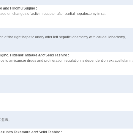
ro
and
Hiromu Sugino :
ased on changes of activin receptor after partial hepatectomy in rat,
on of the right hepatic artery after left hepatic lobectomy with caudal lobectomy,
ugino, Hidenori Miyake
and
Seiki Tashiro
:
e to anticancer drugs and proliferation regulation is dependent on extracellular ma
の意義,
 Kazuhito Takamura
and
Seiki Tashiro
: