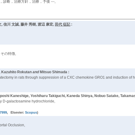
診断，治療方針，治療，予後 ---,
文, 信川 文誠, 藤井 秀樹, 渡辺 康宏,
田代 征記
:
その特徴,
, Kazuhito Rokutan
and
Mitsuo Shimada :
tectomy in rats through suppression of a CXC chemokine GRO1 and induction of he
Ipposhi Kaneshige, Yoshiharu Takiguchi, Kaneda Shinya, Nobuo Satake, Takama
by D-galactosamine hydrochloride,
7999
, Elsevier:
Scopus
)
ortal Occlusion,