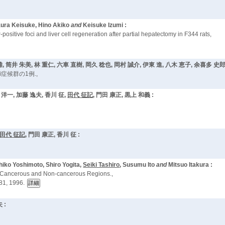
aura Keisuke, Hino Akiko
and
Keisuke Izumi :
positive foci and liver cell regeneration after partial hepatectomy in F344 rats,
, 筒井 朱美, 林 重仁, 六車 直樹, 岡久 稔也, 岡村 誠介, 伊東 進, 八木 恵子, 余喜多 史郎
症候群の1例.,
 洋一, 加藤 逸夫, 香川 征,
田代 征記
, 門田 康正, 黒上 和義 :
田代 征記
, 門田 康正, 香川 征 :
uhiko Yoshimoto, Shiro Yogita,
Seiki Tashiro
, Susumu Ito
and
Mitsuo Itakura :
 in Cancerous and Non-cancerous Regions.,
81, 1996.
 :