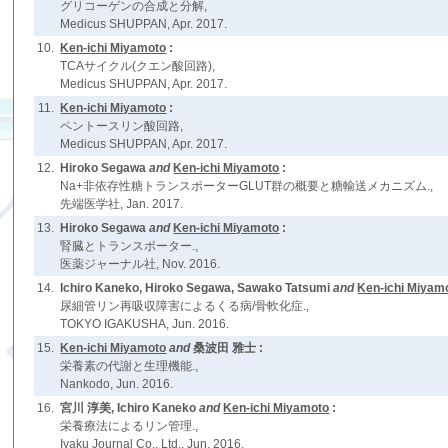
グリコーゲンの合成と分解,
Medicus SHUPPAN, Apr. 2017.
10.
Ken-ichi Miyamoto
:
TCAサイクル(クエン酸回路),
Medicus SHUPPAN, Apr. 2017.
11.
Ken-ichi Miyamoto
:
ペントースリン酸回路,
Medicus SHUPPAN, Apr. 2017.
12.
Hiroko Segawa
and
Ken-ichi Miyamoto
:
Na+非依存性糖トランスポーターGLUT群の概要と糖輸送メカニズム.,
先端医学社, Jan. 2017.
13.
Hiroko Segawa
and
Ken-ichi Miyamoto
:
腎臓とトランスポーター.,
医薬ジャーナル社, Nov. 2016.
14.
Ichiro Kaneko, Hiroko Segawa, Sawako Tatsumi
and
Ken-ichi Miyam
尿細管リン再吸収障害によるくる病/骨軟化症.,
TOKYO IGAKUSHA, Jun. 2016.
15.
Ken-ichi Miyamoto
and
桑波田 雅士 :
栄養素の代謝と生理機能.,
Nankodo, Jun. 2016.
16.
宮川 淳美, Ichiro Kaneko
and
Ken-ichi Miyamoto
:
栄養療法によるリン管理.,
Iyaku Journal Co., Ltd., Jun. 2016.