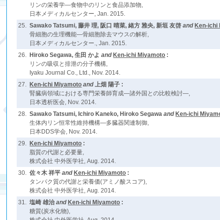
リンの栄養学―食物中のリンと食品添加物,
日本メディカルセンター, Jan. 2015.
25.
Sawako Tatsumi, 藤井 理, 阪口 晴菜, 緒方 雅央, 新垣 友啓
and
Ken-ichi
骨細胞の生理機能―骨細胞除去マウスの解析,
日本メディカルセンター., Jan. 2015.
26.
Hiroko Segawa, 生田 かよ
and
Ken-ichi Miyamoto
:
リンの吸収と排泄の分子機構,
Iyaku Journal Co., Ltd., Nov. 2014.
27.
Ken-ichi Miyamoto
and
上畑 陽子 :
腎臓病領域における専門栄養師育成―諸外国との比較検討―,
日本透析医会, Nov. 2014.
28.
Sawako Tatsumi, Ichiro Kaneko, Hiroko Segawa
and
Ken-ichi Miyam
生体内リン恒常性維持機構―多臓器関連制御,
日本DDS学会, Nov. 2014.
29.
Ken-ichi Miyamoto
:
脂質の代謝と必要量,
株式会社 中外医学社, Aug. 2014.
30.
佐々木 祥平
and
Ken-ichi Miyamoto
:
タンパク質の代謝と栄養価(アミノ酸スコア),
株式会社 中外医学社, Aug. 2014.
31.
塩崎 雄治
and
Ken-ichi Miyamoto
:
糖質(炭水化物),