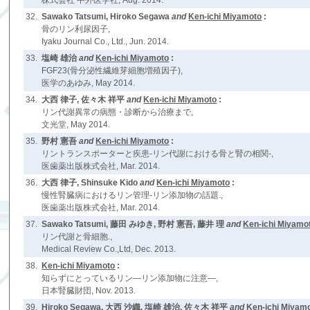
株式会社 中外医学社, Aug. 2014.
32.
Sawako Tatsumi, Hiroko Segawa
and
Ken-ichi Miyamoto
:
骨のリン利尿因子,
Iyaku Journal Co., Ltd., Jun. 2014.
33.
塩崎 雄治
and
Ken-ichi Miyamoto
:
FGF23(骨分泌性繊維芽細胞増殖因子),
医学のあゆみ, May 2014.
34.
大西 律子, 佐々木 祥平
and
Ken-ichi Miyamoto
:
リン代謝異常の病態・診断から治療まで,
文光堂, May 2014.
35.
野村 憲吾
and
Ken-ichi Miyamoto
:
リントランスポーターと疾患-リン代謝における骨と腎の相関-,
医歯薬出版株式会社, Mar. 2014.
36.
大西 律子, Shinsuke Kido
and
Ken-ichi Miyamoto
:
慢性腎臓病におけるリン管理-リン添加物の話題.,
医歯薬出版株式会社, Mar. 2014.
37.
Sawako Tatsumi, 藤田 みゆき, 野村 憲吾, 藤井 理
and
Ken-ichi Miyamo
リン代謝と骨細胞.,
Medical Review Co.,Ltd, Dec. 2013.
38.
Ken-ichi Miyamoto
:
知らずにとっているリン―リン添加物に注意―,
日本腎臓財団, Nov. 2013.
39.
Hiroko Segawa, 大西 沙織, 塩崎 雄治, 佐々木 祥平
and
Ken-ichi Miyam