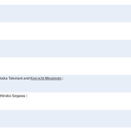
aka Taketani
and
Ken-ichi Miyamoto
:
d
Hiroko Segawa :