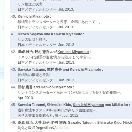
リン輸送と疾患,
日本メディカルセンター, Jul. 2013.
40.
Ken-ichi Miyamoto
:
尿細管トランスポーターと疾患―企画にあたって―,
日本メディカルセンター, Jul. 2013.
41.
Hiroko Segawa
and
Ken-ichi Miyamoto
:
リンの吸収と排泄,
日本メディカルセンター, Jun. 2013.
42.
塩崎 雄治, 野村 憲吾
and
Ken-ichi Miyamoto
:
ミネラル代謝系の進化:海から陸,そして宇宙へ,
日本メディカルセンター, Jun. 2013.
43.
Sawako Tatsumi, 野村 憲吾
and
Ken-ichi Miyamoto
:
骨細胞の機能と役割,
日本メディカルセンター, Jun. 2013.
44.
野村 憲吾
and
Ken-ichi Miyamoto
:
リントランスポーターと疾患―リン代謝における骨と腎の相関―,
Apr. 2013.
45.
Sawako Tatsumi, Shinsuke Kido,
Ken-ichi Miyamoto
and
Mikiko Ito :
透析療法ネクストXIII∼新時代の高リン血症治療∼,
医学図書出版株式会社, 埼玉, Jul. 2012.
46.
桑原 頌治, 大井 彰子, 野村 憲吾, Sawako Tatsumi, Shinsuke Kido, Hiro
消化と吸収Degestion&Absortion,