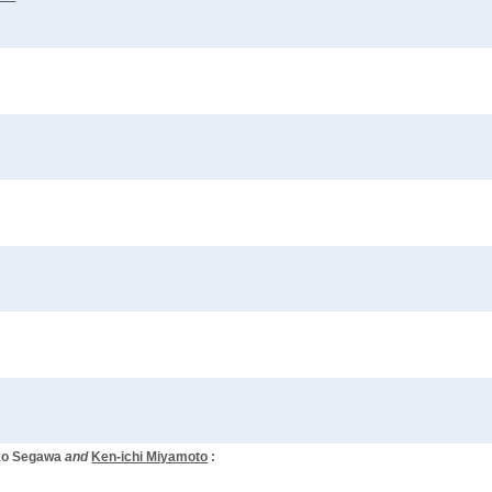
ko Segawa
and
Ken-ichi Miyamoto
: