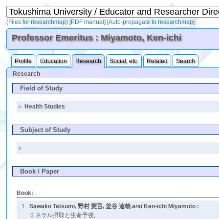
(
Files for researchmap
)
[
PDF manual
]
[
Auto-propagate to researchmap
]
Professor Emeritus : Miyamoto, Ken-ichi
Profile
Education
Research
Social, etc.
Related
Search
Research
Field of Study
○
Health Studies
Subject of Study
○
Book / Paper
Book:
1.
Sawako Tatsumi, 野村 憲吾, 釜谷 達哉
and
Ken-ichi Miyamoto
:
ミネラル摂取と生命予後,