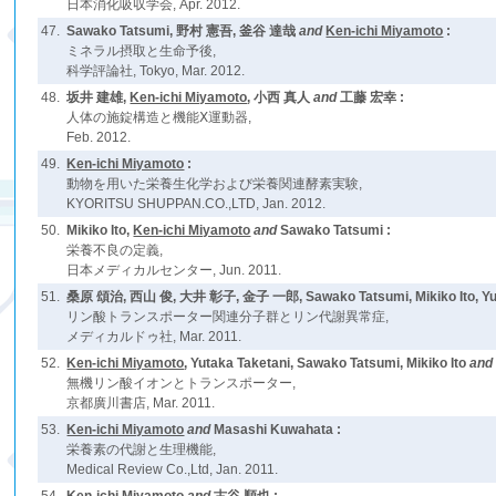
日本消化吸収学会, Apr. 2012.
47.
Sawako Tatsumi, 野村 憲吾, 釜谷 達哉
and
Ken-ichi Miyamoto
:
ミネラル摂取と生命予後,
科学評論社, Tokyo, Mar. 2012.
48.
坂井 建雄,
Ken-ichi Miyamoto
, 小西 真人
and
工藤 宏幸 :
人体の施錠構造と機能Ⅹ運動器,
Feb. 2012.
49.
Ken-ichi Miyamoto
:
動物を用いた栄養生化学および栄養関連酵素実験,
KYORITSU SHUPPAN.CO.,LTD, Jan. 2012.
50.
Mikiko Ito,
Ken-ichi Miyamoto
and
Sawako Tatsumi :
栄養不良の定義,
日本メディカルセンター, Jun. 2011.
51.
桑原 頌治, 西山 俊, 大井 彰子, 金子 一郎, Sawako Tatsumi, Mikiko Ito, Yut
リン酸トランスポーター関連分子群とリン代謝異常症,
メディカルドゥ社, Mar. 2011.
52.
Ken-ichi Miyamoto
, Yutaka Taketani, Sawako Tatsumi, Mikiko Ito
an
無機リン酸イオンとトランスポーター,
京都廣川書店, Mar. 2011.
53.
Ken-ichi Miyamoto
and
Masashi Kuwahata :
栄養素の代謝と生理機能,
Medical Review Co.,Ltd, Jan. 2011.