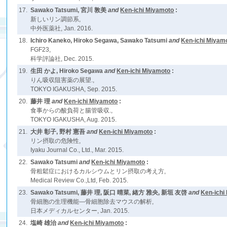
17.
Sawako Tatsumi, 宮川 敦美
and
Ken-ichi Miyamoto
:
新しいリン調節系,
中外医薬社, Jan. 2016.
18.
Ichiro Kaneko, Hiroko Segawa, Sawako Tatsumi
and
Ken-ichi Miyam
FGF23,
科学評論社, Dec. 2015.
19.
生田 かよ, Hiroko Segawa
and
Ken-ichi Miyamoto
:
りん吸収阻害薬の展望.,
TOKYO IGAKUSHA, Sep. 2015.
20.
藤井 理
and
Ken-ichi Miyamoto
:
食事からの酸負荷と腸管吸収.,
TOKYO IGAKUSHA, Aug. 2015.
21.
大井 彰子, 野村 憲吾
and
Ken-ichi Miyamoto
:
リン摂取の危険性,
Iyaku Journal Co., Ltd., Mar. 2015.
22.
Sawako Tatsumi
and
Ken-ichi Miyamoto
:
骨粗鬆症におけるカルシウムとリン摂取の考え方,
Medical Review Co.,Ltd, Feb. 2015.
23.
Sawako Tatsumi, 藤井 理, 阪口 晴菜, 緒方 雅央, 新垣 友啓
and
Ken-ichi
骨細胞の生理機能―骨細胞除去マウスの解析,
日本メディカルセンター, Jan. 2015.
24.
塩崎 雄治
and
Ken-ichi Miyamoto
: