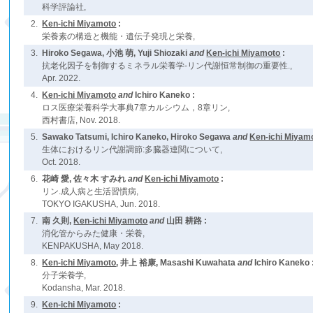
科学評論社,
2.
Ken-ichi Miyamoto
:
栄養素の構造と機能・遺伝子発現と栄養,
3.
Hiroko Segawa, 小池 萌, Yuji Shiozaki
and
Ken-ichi Miyamoto
:
抗老化因子を制御するミネラル栄養学-リン代謝恒常制御の重要性.,
Apr. 2022.
4.
Ken-ichi Miyamoto
and
Ichiro Kaneko :
ロス医療栄養科学大事典7章カルシウム，8章リン,
西村書店, Nov. 2018.
5.
Sawako Tatsumi, Ichiro Kaneko, Hiroko Segawa
and
Ken-ichi Miyam
生体におけるリン代謝調節:多臓器連関について,
Oct. 2018.
6.
花崎 愛, 佐々木 すみれ
and
Ken-ichi Miyamoto
:
リン.成人病と生活習慣病,
TOKYO IGAKUSHA, Jun. 2018.
7.
南 久則,
Ken-ichi Miyamoto
and
山田 耕路 :
消化管からみた健康・栄養,
KENPAKUSHA, May 2018.
8.
Ken-ichi Miyamoto
, 井上 裕康, Masashi Kuwahata
and
Ichiro Kaneko 
分子栄養学,
Kodansha, Mar. 2018.
9.
Ken-ichi Miyamoto
: