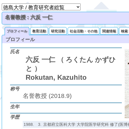
名誉教授 : 六反 一仁
プロフィール
教育活動
研究活動
社会活動・その他
関連情報
検索
プロフィール
氏名
六反 一仁
（ ろくたん かずひ
と ）
Rokutan, Kazuhito
称号
名誉教授 (2018.9)
生年
学歴
1988.
3.
京都府立医科大学 大学院医学研究科 修了(医博