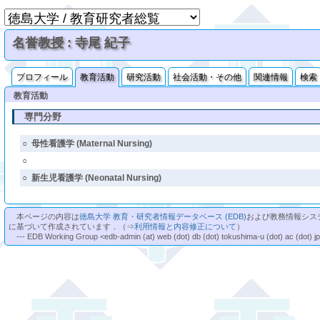
名誉教授 : 寺尾 紀子
プロフィール
教育活動
研究活動
社会活動・その他
関連情報
検索
教育活動
専門分野
○
母性看護学 (Maternal Nursing)
○
○
新生児看護学 (Neonatal Nursing)
本ページの内容は
徳島大学 教育・研究者情報データベース (EDB)
および教務情報シス
に基づいて作成されています．（⇒
利用情報と内容修正について
）
--- EDB Working Group <edb-admin (at) web (dot) db (dot) tokushima-u (dot) ac (dot) j