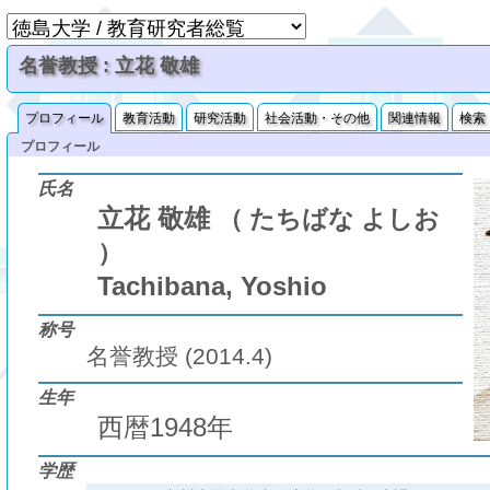
名誉教授 : 立花 敬雄
プロフィール
教育活動
研究活動
社会活動・その他
関連情報
検索
プロフィール
氏名
立花 敬雄
（ たちばな よしお
）
Tachibana, Yoshio
称号
名誉教授 (2014.4)
生年
西暦1948年
学歴