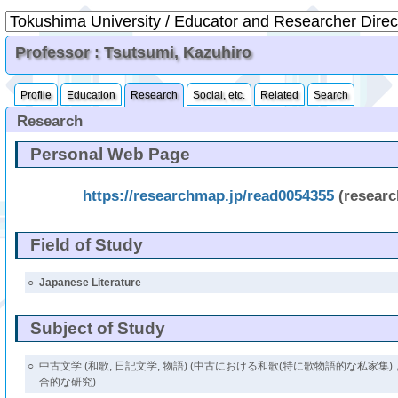
Professor : Tsutsumi, Kazuhiro
Profile
Education
Research
Social, etc.
Related
Search
Research
Personal Web Page
https://researchmap.jp/read0054355
(resear
Field of Study
○
Japanese Literature
Subject of Study
○
中古文学 (和歌, 日記文学, 物語) (中古における和歌(特に歌物語的な私家集
合的な研究)