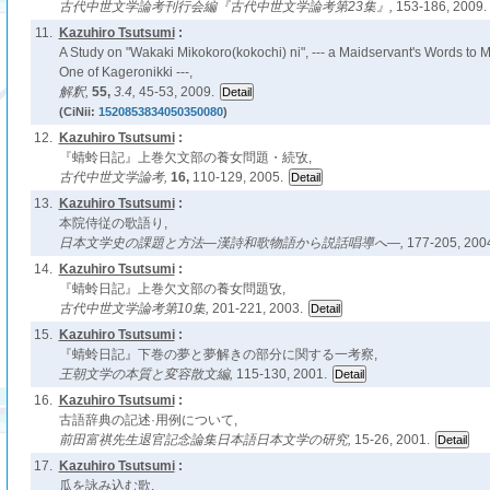
古代中世文学論考刊行会編『古代中世文学論考第23集』,
153-186, 2009.
11.
Kazuhiro Tsutsumi
:
A Study on "Wakaki Mikokoro(kokochi) ni", --- a Maidservant's Words to M
One of Kageronikki ---,
解釈,
55,
3.4,
45-53, 2009.
(CiNii:
1520853834050350080
)
12.
Kazuhiro Tsutsumi
:
『蜻蛉日記』上巻欠文部の養女問題・続攷,
古代中世文学論考,
16,
110-129, 2005.
13.
Kazuhiro Tsutsumi
:
本院侍従の歌語り,
日本文学史の課題と方法―漢詩和歌物語から説話唱導へ―,
177-205, 200
14.
Kazuhiro Tsutsumi
:
『蜻蛉日記』上巻欠文部の養女問題攷,
古代中世文学論考第10集,
201-221, 2003.
15.
Kazuhiro Tsutsumi
:
『蜻蛉日記』下巻の夢と夢解きの部分に関する一考察,
王朝文学の本質と変容散文編,
115-130, 2001.
16.
Kazuhiro Tsutsumi
:
古語辞典の記述·用例について,
前田富祺先生退官記念論集日本語日本文学の研究,
15-26, 2001.
17.
Kazuhiro Tsutsumi
:
瓜を詠み込む歌,