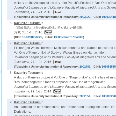
A study on the Account of the day after Peach`s Festival in Vol. One of Ka
Journal of Language and Literature, Faculty of Integrated Arts and Scienc
Tokushima,
24,
1-21, 2016.
(Tokushima University Institutional Repository:
2003222
, CiNii:
105030418
6.
Kazuhiro Tsutsumi
:
『蜻蛉日記』上巻の桃の節供の折を逸した贈答歌,
詞林,
60,
1-18, 2016.
(DOI:
10.18910/58622
, CiNii:
1390853649737652608
)
7.
Kazuhiro Tsutsumi
:
Exchanged Wakas between Michitsunanohaha and Kaneie of restored ties 
Vol.One of Kageronikki ; A Study of Wakas Based on Hamachidori,
Journal of Language and Literature, Faculty of Integrated Arts and Scienc
Tokushima,
23,
1-34, 2015.
(Tokushima University Institutional Repository:
2002787
, CiNii:
105058565
8.
Kazuhiro Tsutsumi
:
A study of Kaneies proposal Vol.One of "Kageronikki" and the tale of suito
"Utsuhomonogatari" : Tonoris proposal in Vol.One of "Kagernikki",
Journal of Language and Literature, Faculty of Integrated Arts and Scienc
Tokushima,
22,
1-23, 2014.
(Tokushima University Institutional Repository:
2002551
, CiNii:
105002270
9.
Kazuhiro Tsutsumi
:
An Examination of "Kotonashibu" and "Kotonarafu" during the Latter Half 
Derivations,