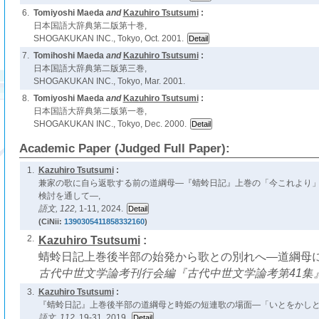
6.
Tomiyoshi Maeda
and
Kazuhiro Tsutsumi
:
日本国語大辞典第二版第十巻,
SHOGAKUKAN INC., Tokyo, Oct. 2001.
7.
Tomihoshi Maeda
and
Kazuhiro Tsutsumi
:
日本国語大辞典第二版第三巻,
SHOGAKUKAN INC., Tokyo, Mar. 2001.
8.
Tomiyoshi Maeda
and
Kazuhiro Tsutsumi
:
日本国語大辞典第二版第一巻,
SHOGAKUKAN INC., Tokyo, Dec. 2000.
Academic Paper (Judged Full Paper):
1.
Kazuhiro Tsutsumi
:
兼家の歌に自ら返歌する前の道綱母―『蜻蛉日記』上巻の「今これより
検討を通して―,
語文,
122,
1-11, 2024.
(CiNii:
1390305411858332160
)
2.
Kazuhiro Tsutsumi
:
蜻蛉日記上巻後半部の始発から歌との別れへ―道綱母に
古代中世文学論考刊行会編『古代中世文学論考第41集
3.
Kazuhiro Tsutsumi
:
『蜻蛉日記』上巻後半部の道綱母と時姫の短連歌の場面―「いとをかしと
語文,
112,
19-31, 2019.