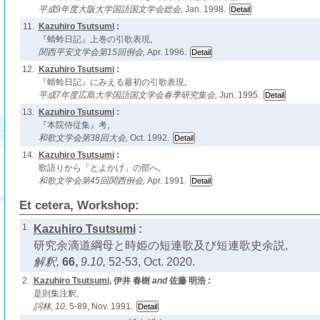
平成9年度大阪大学国語国文学会総会,
Jan. 1998.
11.
Kazuhiro Tsutsumi
:
『蜻蛉日記』上巻の引歌表現,
関西平安文学会第15回例会,
Apr. 1996.
12.
Kazuhiro Tsutsumi
:
『蜻蛉日記』にみえる最初の引歌表現,
平成7年度広島大学国語国文学会春季研究集会,
Jun. 1995.
13.
Kazuhiro Tsutsumi
:
『本院侍従集』考,
和歌文学会第38回大会,
Oct. 1992.
14.
Kazuhiro Tsutsumi
:
歌語りから「とよかげ」の部へ,
和歌文学会第45回関西例会,
Apr. 1991.
Et cetera, Workshop:
1.
Kazuhiro Tsutsumi
:
研究余滴道綱母と時姫の短連歌及び短連歌史余説,
解釈,
66,
9.10,
52-53, Oct. 2020.
2.
Kazuhiro Tsutsumi
, 伊井 春樹
and
佐藤 明浩 :
是則集注釈,
詞林,
10,
5-89, Nov. 1991.