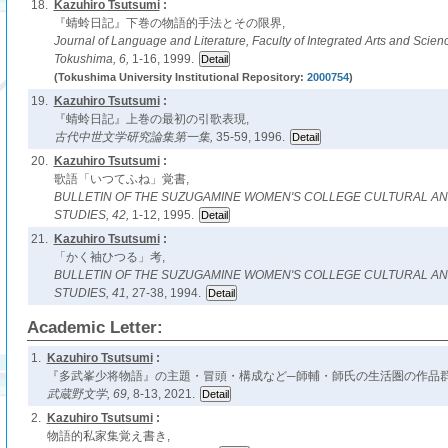
18.
Kazuhiro Tsutsumi
:
『蜻蛉日記』下巻の物語的手法とその限界,
Journal of Language and Literature, Faculty of Integrated Arts and Scienc
Tokushima,
6,
1-16, 1999.
(Tokushima University Institutional Repository:
2000754
)
19.
Kazuhiro Tsutsumi
:
『蜻蛉日記』上巻の最初の引歌表現,
古代中世文学研究論集第一集,
35-59, 1996.
20.
Kazuhiro Tsutsumi
:
歌語「いつてふね」覚書,
BULLETIN OF THE SUZUGAMINE WOMEN'S COLLEGE CULTURAL AN
STUDIES,
42,
1-12, 1995.
21.
Kazuhiro Tsutsumi
:
「かく袖ひつる」考,
BULLETIN OF THE SUZUGAMINE WOMEN'S COLLEGE CULTURAL AN
STUDIES,
41,
27-38, 1994.
Academic Letter:
1.
Kazuhiro Tsutsumi
:
『多武峯少将物語』の主題・冒頭・構成など─師輔・師氏の生活圏の作品群
武蔵野文学,
69,
8-13, 2021.
2.
Kazuhiro Tsutsumi
:
物語的私家集覚え書き,