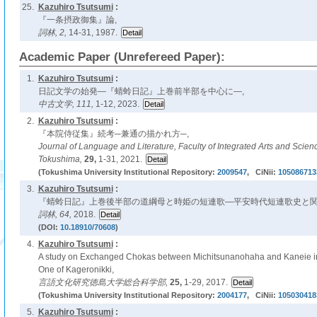
25.
Kazuhiro Tsutsumi
:
『一条摂政御集』論,
詞林,
2,
14-31, 1987.
Academic Paper (Unrefereed Paper):
1.
Kazuhiro Tsutsumi
:
日記文学の始発―『蜻蛉日記』上巻前半部を中心に―,
中古文学,
111,
1-12, 2023.
2.
Kazuhiro Tsutsumi
:
『本院侍従集』続考─兼通の描かれ方─,
Journal of Language and Literature, Faculty of Integrated Arts and Scienc
Tokushima,
29,
1-31, 2021.
(Tokushima University Institutional Repository:
2009547
, CiNii:
105086713
3.
Kazuhiro Tsutsumi
:
『蜻蛉日記』上巻後半部の道綱母と時姫の短連歌―平安時代短連歌史と関
詞林,
64,
2018.
(DOI:
10.18910/70608
)
4.
Kazuhiro Tsutsumi
:
A study on Exchanged Chokas between Michitsunanohaha and Kaneie in the 
One of Kageronikki,
言語文化研究徳島大学総合科学部,
25,
1-29, 2017.
(Tokushima University Institutional Repository:
2004177
, CiNii:
105030418
5.
Kazuhiro Tsutsumi
: