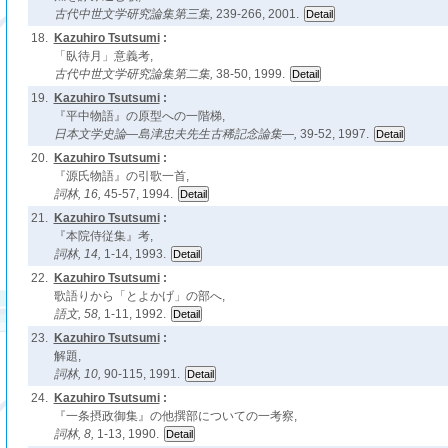
古代中世文学研究論集第三集,
239-266, 2001.
18.
Kazuhiro Tsutsumi
:
「臥待月」意義考,
古代中世文学研究論集第二集,
38-50, 1999.
19.
Kazuhiro Tsutsumi
:
『平中物語』の原型への一階梯,
日本文学史論―島津忠夫先生古稀記念論集―,
39-52, 1997.
20.
Kazuhiro Tsutsumi
:
『源氏物語』の引歌一首,
詞林,
16,
45-57, 1994.
21.
Kazuhiro Tsutsumi
:
『本院侍従集』考,
詞林,
14,
1-14, 1993.
22.
Kazuhiro Tsutsumi
:
歌語りから「とよかげ」の部へ,
語文,
58,
1-11, 1992.
23.
Kazuhiro Tsutsumi
:
解題,
詞林,
10,
90-115, 1991.
24.
Kazuhiro Tsutsumi
:
『一条摂政御集』の他撰部についての一考察,
詞林,
8,
1-13, 1990.