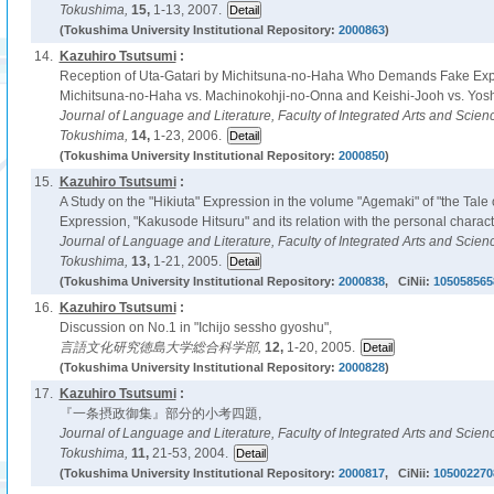
Tokushima,
15,
1-13, 2007.
(Tokushima University Institutional Repository:
2000863
)
14.
Kazuhiro Tsutsumi
:
Reception of Uta-Gatari by Michitsuna-no-Haha Who Demands Fake Expla
Michitsuna-no-Haha vs. Machinokohji-no-Onna and Keishi-Jooh vs. Yosh
Journal of Language and Literature, Faculty of Integrated Arts and Scienc
Tokushima,
14,
1-23, 2006.
(Tokushima University Institutional Repository:
2000850
)
15.
Kazuhiro Tsutsumi
:
A Study on the "Hikiuta" Expression in the volume "Agemaki" of "the Tale of
Expression, "Kakusode Hitsuru" and its relation with the personal charact
Journal of Language and Literature, Faculty of Integrated Arts and Scienc
Tokushima,
13,
1-21, 2005.
(Tokushima University Institutional Repository:
2000838
, CiNii:
105058565
16.
Kazuhiro Tsutsumi
:
Discussion on No.1 in "Ichijo sessho gyoshu",
言語文化研究徳島大学総合科学部,
12,
1-20, 2005.
(Tokushima University Institutional Repository:
2000828
)
17.
Kazuhiro Tsutsumi
:
『一条摂政御集』部分的小考四題,
Journal of Language and Literature, Faculty of Integrated Arts and Scienc
Tokushima,
11,
21-53, 2004.
(Tokushima University Institutional Repository:
2000817
, CiNii:
105002270