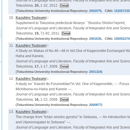
Journal of Language and Literature, Faculty of Integrated Arts and Scienc
Tokushima,
20,
1-32, 2012.
(Tokushima University Institutional Repository:
2002079
, CiNii:
152057235
10.
Kazuhiro Tsutsumi
:
Supplement to Tokusima prefectural librarys ``Shuishu-Shisho''reprint,
Journal of Language and Literature, Faculty of Integrated Arts and Scienc
Tokushima,
19,
71-92, 2011.
(Tokushima University Institutional Repository:
2001635
, CiNii:
105002270
11.
Kazuhiro Tsutsumi
:
A Study on Wakas of No.46∼48 in Vol.One of Kageronikki Exchanged W
Haha and Kaneie,
Journal of Language and Literature, Faculty of Integrated Arts and Scienc
Tokushima,
17,
1-17, 2009.
(Tokushima University Institutional Repository:
2001324
)
12.
Kazuhiro Tsutsumi
:
A study on``Kaeshi Ito Furumekitari''in Vol. One of Kageronikki, --- -Foc
Michitsuna-no-Haha and Kaneie ---,
Journal of Language and Literature, Faculty of Integrated Arts and Scienc
Tokushima,
16,
1-22, 2008.
(Tokushima University Institutional Repository:
2000877
)
13.
Kazuhiro Tsutsumi
:
The change from "Ichijo sessho gyoshu" to Setsuwa, --- An introduction t
and Utamonogatari to Setsuwa" ---,
Journal of Language and Literature, Faculty of Integrated Arts and Scienc