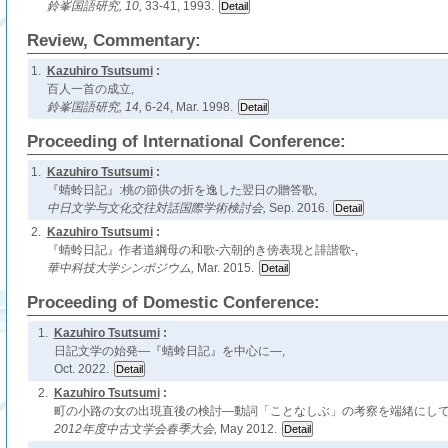
鈴峯国語研究,
10,
33-41, 1993.
Review, Commentary:
1.
Kazuhiro Tsutsumi
:
百人一首の成立,
鈴峯国語研究,
14,
6-24, Mar. 1998.
Proceeding of International Conference:
1.
Kazuhiro Tsutsumi
:
『蜻蛉日記』:桃の節供の折を逸した翌日の贈答歌,
中日文学与文化交往対話国際学術検討会,
Sep. 2016.
2.
Kazuhiro Tsutsumi
:
『蜻蛉日記』作者道綱母の和歌-六朝的き傍表現と誹諧歌-,
華中科技大学シンポジウム,
Mar. 2015.
Proceeding of Domestic Conference:
1.
Kazuhiro Tsutsumi
:
日記文学の始発―『蜻蛉日記』を中心に―,
Oct. 2022.
2.
Kazuhiro Tsutsumi
:
町の小路の女の出現直後の検討―動詞「ことなしぶ」の考察を端緒にして
2012年度中古文学会春季大会,
May 2012.