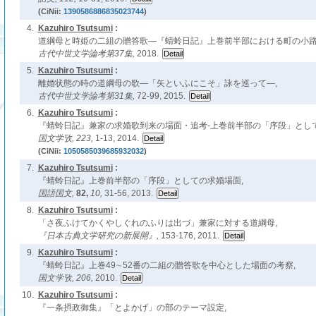
(CiNii:
1390586886835023744
)
4.
Kazuhiro Tsutsumi
:
道綱母と時姫の二組の贈答歌―『蜻蛉日記』上巻前半部における町の小路
古代中世文学論考第37集,
2018.
5.
Kazuhiro Tsutsumi
:
離婚状態の時の道綱母の歌―「矢といふにこそ」詠を巡って―,
古代中世文学論考第31集,
72-99, 2015.
6.
Kazuhiro Tsutsumi
:
『蜻蛉日記』兼家の求婚歌到来の場面・追考-上巻前半部の「序段」として
国文学攷,
223,
1-13, 2014.
(CiNii:
1050585039685932032
)
7.
Kazuhiro Tsutsumi
:
『蜻蛉日記』上巻前半部の「序段」としての求婚場面,
国語国文,
82,
10,
31-56, 2013.
8.
Kazuhiro Tsutsumi
:
「さ夜ふけてかくやしぐれのふりは出づ」兼家に対する道綱母,
『日本古典文学研究の新展開』,
153-176, 2011.
9.
Kazuhiro Tsutsumi
:
『蜻蛉日記』上巻49∼52番の二組の贈答歌を中心とした場面の考察,
国文学攷,
206,
2010.
10.
Kazuhiro Tsutsumi
:
『一条摂政御集』「とよかげ」の部のテーマ設定,