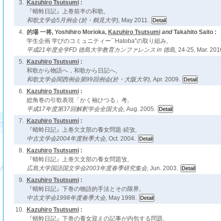
3.
Kazuhiro Tsutsumi
:
『蜻蛉日記』上巻前半の和歌,
和歌文学会5月例会 (於・鶴見大学),
May 2011.
4.
的場 一将, Yoshihiro Morioka,
Kazuhiro Tsutsumi
and
Takahito Saito :
学生企画 学びのコミュニティー``Hatoba''の取り組み,
平成21年度全学FD 徳島大学教育カンファレンス in 徳島,
24-25, Mar. 201
5.
Kazuhiro Tsutsumi
:
和歌から物語へ，和歌から日記へ,
和歌文学会関西例会第99回例会(於・大阪大学),
Apr. 2009.
6.
Kazuhiro Tsutsumi
:
総角巻の引歌表現「かく袖ひつる」考,
平成17年度第37回解釈学会全国大会,
Aug. 2005.
7.
Kazuhiro Tsutsumi
:
『蜻蛉日記』上巻欠文部の養女問題·続攷,
中古文学会2004年度秋季大会,
Oct. 2004.
8.
Kazuhiro Tsutsumi
:
『蜻蛉日記』上巻欠文部の養女問題攷,
広島大学国語国文学会2003年度春季研究集会,
Jun. 2003.
9.
Kazuhiro Tsutsumi
:
『蜻蛉日記』下巻の物語的手法とその限界,
中古文学会1998年度春季大会,
May 1998.
10.
Kazuhiro Tsutsumi
:
『蜻蛉日記』下巻の養女迎えの記事が内包する問題,