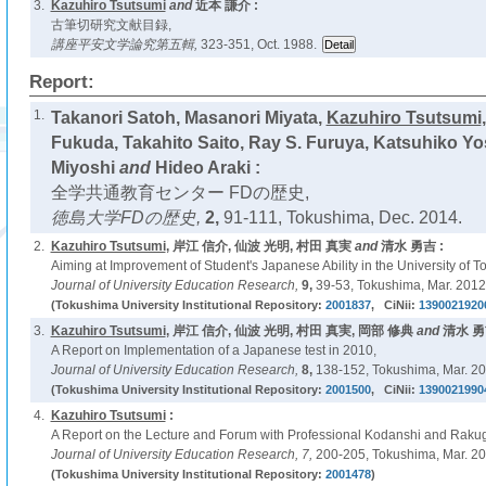
3.
Kazuhiro Tsutsumi
and
近本 謙介 :
古筆切研究文献目録,
講座平安文学論究第五輯,
323-351, Oct. 1988.
Report:
1.
Takanori Satoh, Masanori Miyata,
Kazuhiro Tsutsumi
Fukuda, Takahito Saito, Ray S. Furuya, Katsuhiko Y
Miyoshi
and
Hideo Araki :
全学共通教育センター FDの歴史,
徳島大学FDの歴史,
2,
91-111, Tokushima, Dec. 2014.
2.
Kazuhiro Tsutsumi
, 岸江 信介, 仙波 光明, 村田 真実
and
清水 勇吉 :
Aiming at Improvement of Student's Japanese Ability in the University of 
Journal of University Education Research,
9,
39-53, Tokushima, Mar. 2012
(Tokushima University Institutional Repository:
2001837
, CiNii:
1390021920
3.
Kazuhiro Tsutsumi
, 岸江 信介, 仙波 光明, 村田 真実, 岡部 修典
and
清水 勇
A Report on Implementation of a Japanese test in 2010,
Journal of University Education Research,
8,
138-152, Tokushima, Mar. 20
(Tokushima University Institutional Repository:
2001500
, CiNii:
1390021990
4.
Kazuhiro Tsutsumi
:
A Report on the Lecture and Forum with Professional Kodanshi and Raku
Journal of University Education Research,
7,
200-205, Tokushima, Mar. 20
(Tokushima University Institutional Repository:
2001478
)