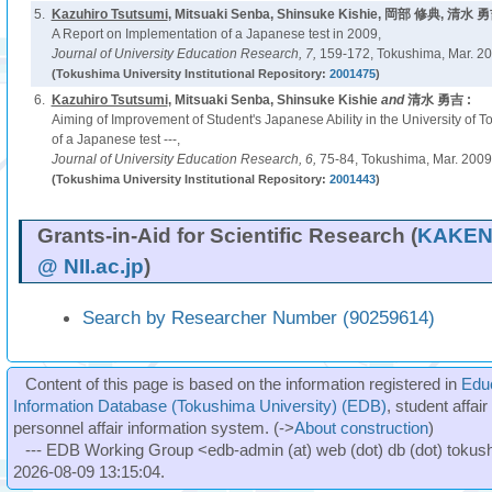
5.
Kazuhiro Tsutsumi
, Mitsuaki Senba, Shinsuke Kishie, 岡部 修典, 清水
A Report on Implementation of a Japanese test in 2009,
Journal of University Education Research,
7,
159-172, Tokushima, Mar. 20
(Tokushima University Institutional Repository:
2001475
)
6.
Kazuhiro Tsutsumi
, Mitsuaki Senba, Shinsuke Kishie
and
清水 勇吉 :
Aiming of Improvement of Student's Japanese Ability in the University of T
of a Japanese test ---,
Journal of University Education Research,
6,
75-84, Tokushima, Mar. 2009
(Tokushima University Institutional Repository:
2001443
)
Grants-in-Aid for Scientific Research (
KAKEN 
@ NII.ac.jp
)
Search by Researcher Number (90259614)
Content of this page is based on the information registered in
Edu
Information Database (Tokushima University) (EDB)
, student affai
personnel affair information system. (->
About construction
)
--- EDB Working Group <edb-admin (at) web (dot) db (dot) tokushi
2026-08-09 13:15:04.