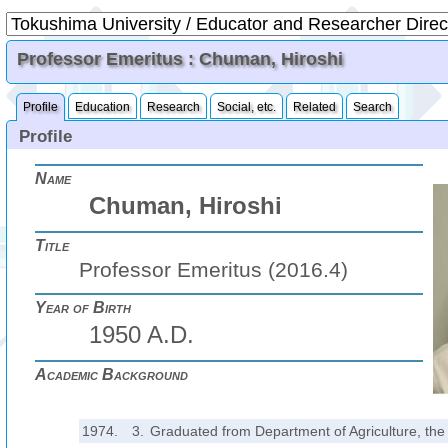
Professor Emeritus : Chuman, Hiroshi
Profile
Education
Research
Social, etc.
Related
Search
Profile
Name
Chuman, Hiroshi
Title
Professor Emeritus (2016.4)
Year of Birth
1950 A.D.
Academic Background
1974.
3.
Graduated from Department of Agriculture, the 