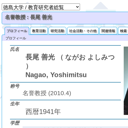
名誉教授 : 長尾 善光
プロフィール
教育活動
研究活動
社会活動・その他
関連情報
検索
プロフィール
氏名
長尾 善光
（ ながお よしみつ
）
Nagao, Yoshimitsu
称号
名誉教授 (2010.4)
生年
西暦1941年
学歴