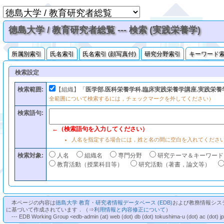
徳島大学 / 教育研究者総覧 --- 検索 (実践栄養学)
所属別索引
氏名索引
氏名索引 (顔写真付)
研究分野索引
キーワード
検索設定
検索範囲:
【組織】「
医学部.医科栄養学科.臨床実践栄養学講座.実践栄養
全範囲について検索するには，チェックマークを外してください）
検索語句:
←（検索語句を入力してください）
人名を指定する場合には，姓と名の間に空白を入れてくださ
検索対象:
人名
組織名
専門分野
研究テーマ＆キーワード
教育活動（授業科目等）
研究活動（著書，論文等）
本ページの内容は
徳島大学 教育・研究者情報データベース (EDB)
および教務情報シス
に基づいて作成されています．（⇒
利用情報と内容修正について
）
--- EDB Working Group <edb-admin (at) web (dot) db (dot) tokushima-u (dot) ac (dot) j