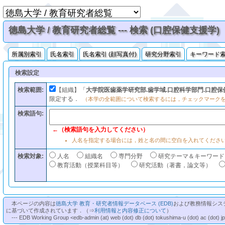
徳島大学 / 教育研究者総覧 --- 検索 (口腔保健支援学)
所属別索引
氏名索引
氏名索引 (顔写真付)
研究分野索引
キーワード
検索設定
検索範囲:
【組織】「
大学院医歯薬学研究部.歯学域.口腔科学部門.口腔保
限定する．
（本学の全範囲について検索するには，チェックマーク
検索語句:
←（検索語句を入力してください）
人名を指定する場合には，姓と名の間に空白を入れてくださ
検索対象:
人名
組織名
専門分野
研究テーマ＆キーワード
教育活動（授業科目等）
研究活動（著書，論文等）
本ページの内容は
徳島大学 教育・研究者情報データベース (EDB)
および教務情報シス
に基づいて作成されています．（⇒
利用情報と内容修正について
）
--- EDB Working Group <edb-admin (at) web (dot) db (dot) tokushima-u (dot) ac (dot) j