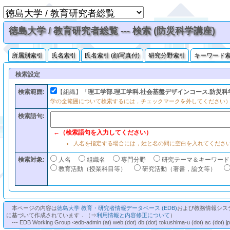
徳島大学 / 教育研究者総覧 --- 検索 (防災科学講座)
所属別索引
氏名索引
氏名索引 (顔写真付)
研究分野索引
キーワード
検索設定
検索範囲:
【組織】「
理工学部.理工学科.社会基盤デザインコース.防災科
学の全範囲について検索するには，チェックマークを外してください
検索語句:
←（検索語句を入力してください）
人名を指定する場合には，姓と名の間に空白を入れてくださ
検索対象:
人名
組織名
専門分野
研究テーマ＆キーワード
教育活動（授業科目等）
研究活動（著書，論文等）
本ページの内容は
徳島大学 教育・研究者情報データベース (EDB)
および教務情報シス
に基づいて作成されています．（⇒
利用情報と内容修正について
）
--- EDB Working Group <edb-admin (at) web (dot) db (dot) tokushima-u (dot) ac (dot) j