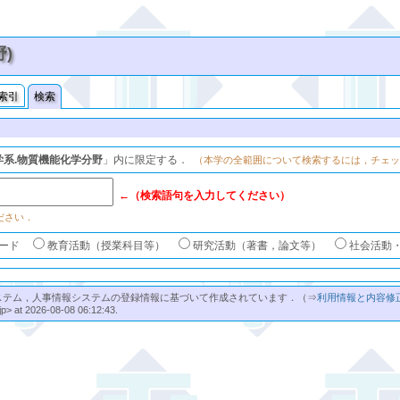
野)
索引
検索
学系.物質機能化学分野
」内に限定する．
（本学の全範囲について検索するには，チェ
←（検索語句を入力してください）
ださい．
ード
教育活動（授業科目等）
研究活動（著書，論文等）
社会活動
ステム，人事情報システムの登録情報に基づいて作成されています．（⇒
利用情報と内容修
jp> at 2026-08-08 06:12:43.