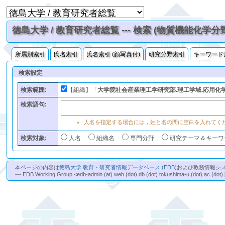
徳島大学 / 教育研究者総覧 --- 検索 (物質機能化学分
所属別索引
氏名索引
氏名索引 (顔写真付)
研究分野索引
キーワード
検索設定
検索範囲:
【組織】「
大学院社会産業理工学研究部.理工学域.応用化
検索語句:
人名を指定する場合には，姓と名の間に空白を入れてく
検索対象:
人名
組織名
専門分野
研究テーマ＆キーワ
本ページの内容は
徳島大学 教育・研究者情報データベース (EDB)
および教務情報シ
--- EDB Working Group <edb-admin (at) web (dot) db (dot) tokushima-u (dot) ac (dot) 