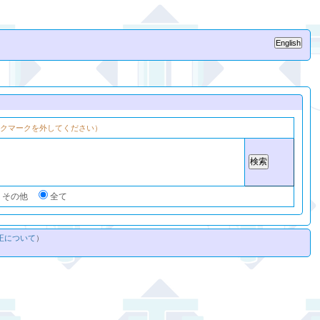
ックマークを外してください）
・その他
全て
正について
）