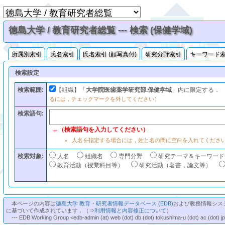
徳島大学 / 教育研究者総覧 --- 検索 (保健学域)
所属別索引
氏名索引
氏名索引 (顔写真付)
研究分野索引
キーワード
検索設定
検索範囲:
【組織】「
大学院医歯薬学研究部.保健学域
」内に限定する．
るには，チェックマークを外してください）
検索語句:
←（検索語句を入力してください）
人名を指定する場合には，姓と名の間に空白を入れてくださ
検索対象:
人名
組織名
専門分野
研究テーマ＆キーワード
教育活動（授業科目等）
研究活動（著書，論文等）
本ページの内容は
徳島大学 教育・研究者情報データベース (EDB)
および教務情報シス
に基づいて作成されています．（⇒
利用情報と内容修正について
）
--- EDB Working Group <edb-admin (at) web (dot) db (dot) tokushima-u (dot) ac (dot) j