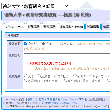
徳島大学 / 教育研究者総覧 --- 検索 (秦 広樹)
プロフィール
教育活動
研究活動
社会活動・その他
関連情報
検索
検索設定
検索範囲:
【個人】「
秦 広樹
」内に限定する．
（本学の全範囲について検
外してください）
検索語句:
←（検索語句を入力してください）
人名を指定する場合には，姓と名の間に空白を入れてくださ
検索対象:
人名
組織名
専門分野
研究テーマ＆キーワード
教育活動（授業科目等）
研究活動（著書，論文等）
本ページの内容は
徳島大学 教育・研究者情報データベース (EDB)
および教務情報シス
に基づいて作成されています．（⇒
利用情報と内容修正について
）
--- EDB Working Group <edb-admin (at) web (dot) db (dot) tokushima-u (dot) ac (dot) j