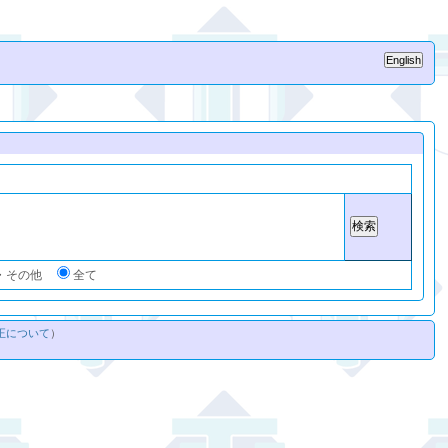
・その他
全て
正について
）