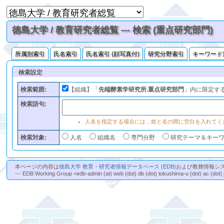
徳島大学 / 教育研究者総覧 --- 検索 (重点研究部門)
所属別索引
氏名索引
氏名索引 (顔写真付)
研究分野索引
キーワード
検索設定
検索範囲:
【組織】「
先端酵素学研究所.重点研究部門
」内に限定す
検索語句:
人名を指定する場合には，姓と名の間に空白を入れてく
検索対象:
人名
組織名
専門分野
研究テーマ＆キー
本ページの内容は
徳島大学 教育・研究者情報データベース (EDB)
および教務情報シ
--- EDB Working Group <edb-admin (at) web (dot) db (dot) tokushima-u (dot) ac (dot) 