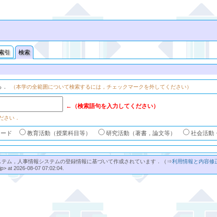
索引
検索
る．
（本学の全範囲について検索するには，チェックマークを外してください）
←（検索語句を入力してください）
ださい．
ワード
教育活動（授業科目等）
研究活動（著書，論文等）
社会活動
ステム，人事情報システムの登録情報に基づいて作成されています．（⇒
利用情報と内容修
jp> at 2026-08-07 07:02:04.