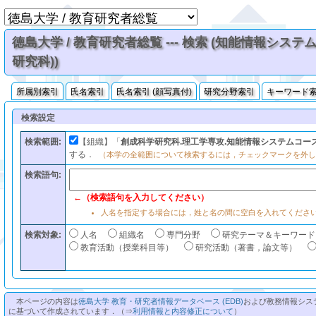
徳島大学 / 教育研究者総覧 --- 検索 (知能情報シス
研究科))
所属別索引
氏名索引
氏名索引 (顔写真付)
研究分野索引
キーワード
検索設定
検索範囲:
【組織】「
創成科学研究科.理工学専攻.知能情報システムコース
する．
（本学の全範囲について検索するには，チェックマークを外し
検索語句:
←（検索語句を入力してください）
人名を指定する場合には，姓と名の間に空白を入れてくださ
検索対象:
人名
組織名
専門分野
研究テーマ＆キーワード
教育活動（授業科目等）
研究活動（著書，論文等）
本ページの内容は
徳島大学 教育・研究者情報データベース (EDB)
および教務情報シス
に基づいて作成されています．（⇒
利用情報と内容修正について
）