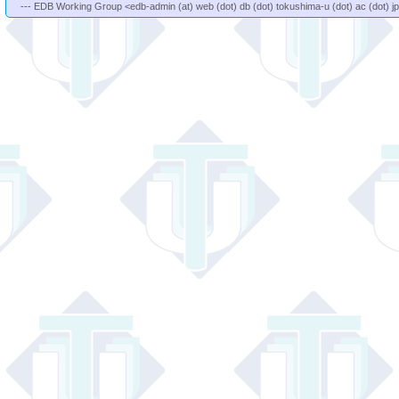
--- EDB Working Group <edb-admin (at) web (dot) db (dot) tokushima-u (dot) ac (dot) j