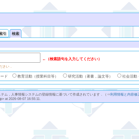
索引
検索
←（検索語句を入力してください）
ださい．
ワード
教育活動（授業科目等）
研究活動（著書，論文等）
社会活動
ステム，人事情報システムの登録情報に基づいて作成されています．（⇒
利用情報と内容修
jp> at 2026-08-07 16:55:11.