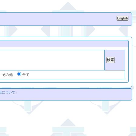
・その他
全て
正について
）