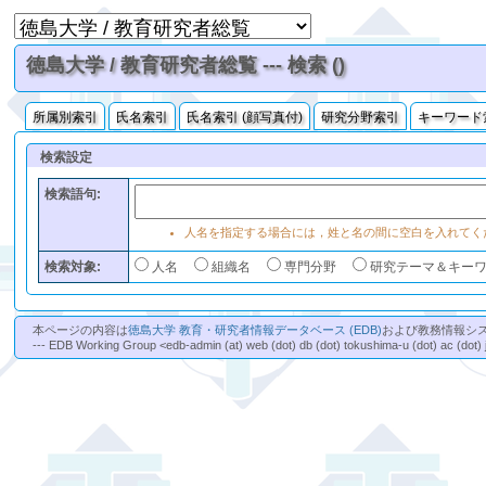
徳島大学 / 教育研究者総覧 --- 検索 ()
所属別索引
氏名索引
氏名索引 (顔写真付)
研究分野索引
キーワード
検索設定
検索語句:
人名を指定する場合には，姓と名の間に空白を入れてく
検索対象:
人名
組織名
専門分野
研究テーマ＆キー
本ページの内容は
徳島大学 教育・研究者情報データベース (EDB)
および教務情報シ
--- EDB Working Group <edb-admin (at) web (dot) db (dot) tokushima-u (dot) ac (dot) 