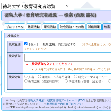
徳島大学 / 教育研究者総覧 --- 検索 (西殿 圭祐)
プロフィール
教育活動
研究活動
社会活動・その他
関連情報
検索
検索設定
検索範囲:
【個人】「
西殿 圭祐
」内に限定する．
（本学の全範囲について
を外してください）
検索語句:
←（検索語句を入力してください）
人名を指定する場合には，姓と名の間に空白を入れてくださ
検索対象:
人名
組織名
専門分野
研究テーマ＆キーワード
教育活動（授業科目等）
研究活動（著書，論文等）
本ページの内容は
徳島大学 教育・研究者情報データベース (EDB)
および教務情報シス
に基づいて作成されています．（⇒
利用情報と内容修正について
）
--- EDB Working Group <edb-admin (at) web (dot) db (dot) tokushima-u (dot) ac (dot) j