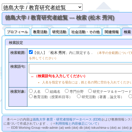
徳島大学 / 教育研究者総覧 --- 検索 (松木 秀河)
プロフィール
教育活動
研究活動
社会活動・その他
関連情報
検索
検索設定
検索範囲:
【個人】「
松木 秀河
」内に限定する．
（本学の全範囲について
を外してください）
検索語句:
←（検索語句を入力してください）
人名を指定する場合には，姓と名の間に空白を入れてくださ
検索対象:
人名
組織名
専門分野
研究テーマ＆キーワード
教育活動（授業科目等）
研究活動（著書，論文等）
本ページの内容は
徳島大学 教育・研究者情報データベース (EDB)
および教務情報シス
に基づいて作成されています．（⇒
利用情報と内容修正について
）
--- EDB Working Group <edb-admin (at) web (dot) db (dot) tokushima-u (dot) ac (dot) j