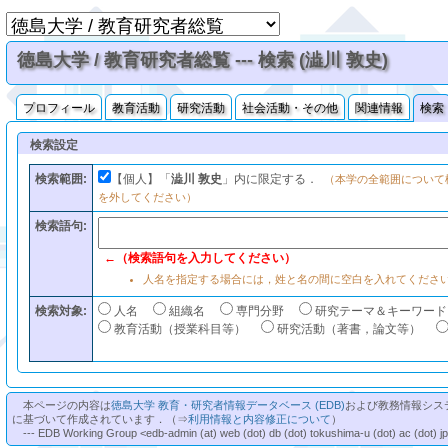
徳島大学 / 教育研究者総覧 --- 検索 (澁川 敦史)
プロフィール
教育活動
研究活動
社会活動・その他
関連情報
検索
検索設定
検索範囲:
【個人】「
澁川 敦史
」内に限定する．
（本学の全範囲について
を外してください）
検索語句:
←（検索語句を入力してください）
人名を指定する場合には，姓と名の間に空白を入れてくださ
検索対象:
人名
組織名
専門分野
研究テーマ＆キーワード
教育活動（授業科目等）
研究活動（著書，論文等）
本ページの内容は
徳島大学 教育・研究者情報データベース (EDB)
および教務情報シス
に基づいて作成されています．（⇒
利用情報と内容修正について
）
--- EDB Working Group <edb-admin (at) web (dot) db (dot) tokushima-u (dot) ac (dot) j