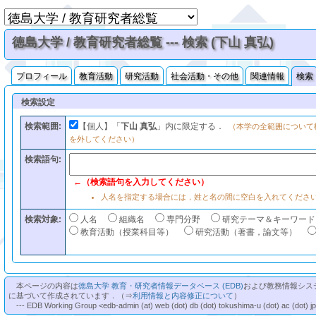
徳島大学 / 教育研究者総覧 --- 検索 (下山 真弘)
プロフィール
教育活動
研究活動
社会活動・その他
関連情報
検索
検索設定
検索範囲:
【個人】「
下山 真弘
」内に限定する．
（本学の全範囲について
を外してください）
検索語句:
←（検索語句を入力してください）
人名を指定する場合には，姓と名の間に空白を入れてくださ
検索対象:
人名
組織名
専門分野
研究テーマ＆キーワード
教育活動（授業科目等）
研究活動（著書，論文等）
本ページの内容は
徳島大学 教育・研究者情報データベース (EDB)
および教務情報シス
に基づいて作成されています．（⇒
利用情報と内容修正について
）
--- EDB Working Group <edb-admin (at) web (dot) db (dot) tokushima-u (dot) ac (dot) j