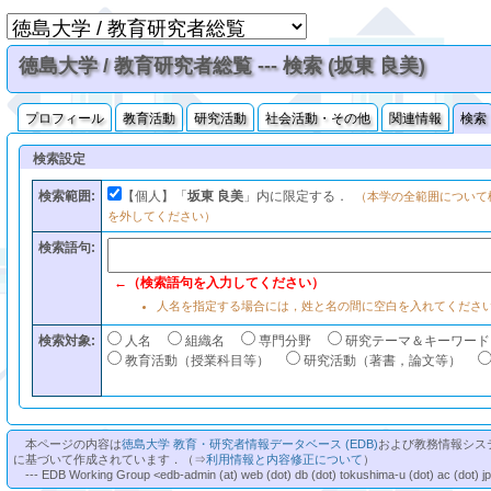
徳島大学 / 教育研究者総覧 --- 検索 (坂東 良美)
プロフィール
教育活動
研究活動
社会活動・その他
関連情報
検索
検索設定
検索範囲:
【個人】「
坂東 良美
」内に限定する．
（本学の全範囲について
を外してください）
検索語句:
←（検索語句を入力してください）
人名を指定する場合には，姓と名の間に空白を入れてくださ
検索対象:
人名
組織名
専門分野
研究テーマ＆キーワード
教育活動（授業科目等）
研究活動（著書，論文等）
本ページの内容は
徳島大学 教育・研究者情報データベース (EDB)
および教務情報シス
に基づいて作成されています．（⇒
利用情報と内容修正について
）
--- EDB Working Group <edb-admin (at) web (dot) db (dot) tokushima-u (dot) ac (dot) j