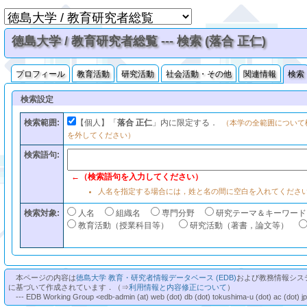
徳島大学 / 教育研究者総覧 --- 検索 (落合 正仁)
プロフィール
教育活動
研究活動
社会活動・その他
関連情報
検索
検索設定
検索範囲:
【個人】「
落合 正仁
」内に限定する．
（本学の全範囲について
を外してください）
検索語句:
←（検索語句を入力してください）
人名を指定する場合には，姓と名の間に空白を入れてくださ
検索対象:
人名
組織名
専門分野
研究テーマ＆キーワード
教育活動（授業科目等）
研究活動（著書，論文等）
本ページの内容は
徳島大学 教育・研究者情報データベース (EDB)
および教務情報シス
に基づいて作成されています．（⇒
利用情報と内容修正について
）
--- EDB Working Group <edb-admin (at) web (dot) db (dot) tokushima-u (dot) ac (dot) j