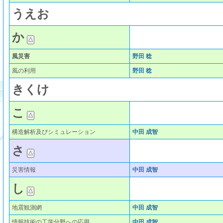
う
え
お
か
風災害
野田 稔
風の利用
野田 稔
き
く
け
こ
構造解析及びシミュレーション
中田 成智
さ
災害情報
中田 成智
し
地震観測網
中田 成智
情報技術の工学分野への応用
中田 成智