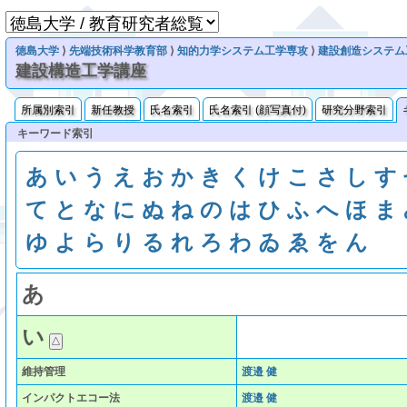
徳島大学
⟩
先端技術科学教育部
⟩
知的力学システム工学専攻
⟩
建設創造システム
建設構造工学講座
所属別索引
新任教授
氏名索引
氏名索引 (顔写真付)
研究分野索引
キーワード索引
あ
い
う
え
お
か
き
く
け
こ
さ
し
す
て
と
な
に
ぬ
ね
の
は
ひ
ふ
へ
ほ
ま
ゆ
よ
ら
り
る
れ
ろ
わ
ゐ
ゑ
を
ん
あ
い
維持管理
渡邉 健
インパクトエコー法
渡邉 健