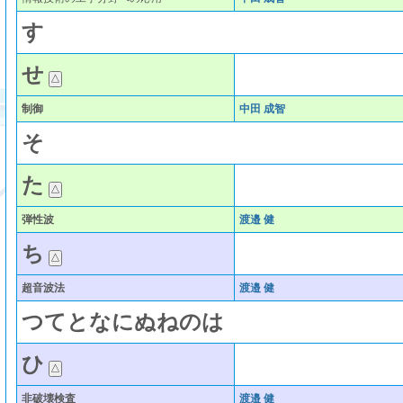
す
せ
制御
中田 成智
そ
た
弾性波
渡邉 健
ち
超音波法
渡邉 健
つ
て
と
な
に
ぬ
ね
の
は
ひ
非破壊検査
渡邉 健