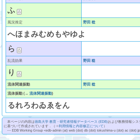
ふ
風況推定
野田 稔
へ
ほ
ま
み
む
め
も
や
ゆ
よ
ら
乱流効果
野田 稔
り
流体関連振動
野田 稔
流体振動
(→
流体関連振動
)
る
れ
ろ
わ
ゐ
ゑ
を
ん
本ページの内容は
徳島大学 教育・研究者情報データベース (EDB)
および教務情報シス
に基づいて作成されています．（⇒
利用情報と内容修正について
）
--- EDB Working Group <edb-admin (at) web (dot) db (dot) tokushima-u (dot) ac (dot) j