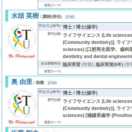
研究テーマ:
水頭 英樹
/
講師(併任)
[
詳細
]
学位(又は称号):
博士 / 博士(歯学)
専門分野:
ライフサイエンス (Life science
(Community dentistry)], ラ
sciences) [口腔再生医学、歯科医用
dentistry and dental engineerin
担当授業科目:
臨床実習
(学部)
,
臨床実習(6年)
(学
研究テーマ:
奥 由里
/
助教
[
詳細
]
学位(又は称号):
博士 / 博士(歯学)
専門分野:
ライフサイエンス (Life science
(Community dentistry)], ラ
sciences) [補綴系歯学 (Prosthod
研究テーマ: