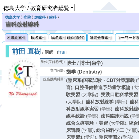
徳島大学
⟩
病院
⟩
診療科
⟩
歯科
⟩
歯科放射線科
所属別索引
氏名索引
氏名索引 (顔写真付)
研究分野索引
キーワード
前田 直樹
/
講師
[
詳細
]
学位(又は称号):
博士 / 博士(歯学)
専門分野:
歯学 (Dentistry)
担当授業科目:
(臨床系)国家試験・CBT対策講義
(
育)
,
口腔保健推進予防歯学概論
(大
験実習
(大学院)
,
実践口腔科学実習
(大学院)
,
歯科放射線学
(学部)
,
歯科
科放射線学実習
(学部)
,
歯科放射線
線学総論
(学部)
,
歯科臨床示説
(学部
統合医療実験・実習
(大学院)
,
統合
床講義
(学部)
,
総合歯科学二
(学部)
床実習1
(学部)
,
臨床実習2
(学部)