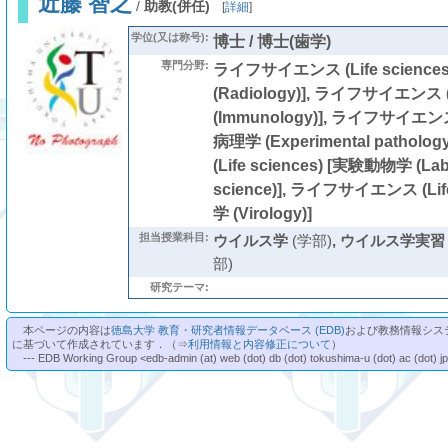
近藤 智之
/
助教(併任)
[
詳細
]
学位(又は称号):
博士 / 博士(歯学)
専門分野:
ライフサイエンス (Life science
(Radiology)], ライフサイエンス (L
(Immunology)], ライフサイエンス (
病理学 (Experimental patho
(Life sciences) [実験動物学 (Lab
science)], ライフサイエンス (Lif
学 (Virology)]
担当授業科目:
ウイルス学
(学部)
,
ウイルス学実習
部)
研究テーマ:
本ページの内容は
徳島大学 教育・研究者情報データベース (EDB)
および教務情報シス
に基づいて作成されています．（⇒
利用情報と内容修正について
）
--- EDB Working Group <edb-admin (at) web (dot) db (dot) tokushima-u (dot) ac (dot) j