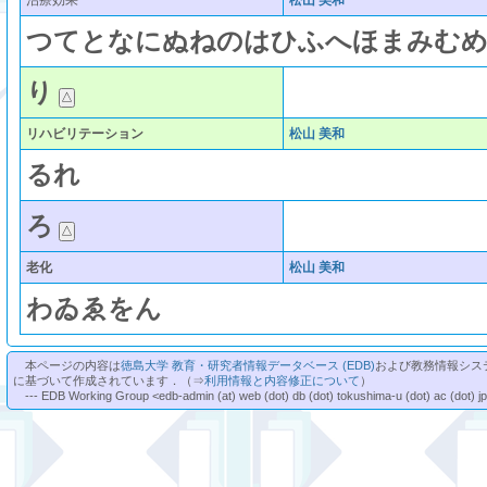
治療効果
松山 美和
つ
て
と
な
に
ぬ
ね
の
は
ひ
ふ
へ
ほ
ま
み
む
り
リハビリテーション
松山 美和
る
れ
ろ
老化
松山 美和
わ
ゐ
ゑ
を
ん
本ページの内容は
徳島大学 教育・研究者情報データベース (EDB)
および教務情報シス
に基づいて作成されています．（⇒
利用情報と内容修正について
）
--- EDB Working Group <edb-admin (at) web (dot) db (dot) tokushima-u (dot) ac (dot) j