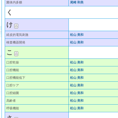
菌体内多糖
尾崎 和美
く
け
経皮的電気刺激
松山 美和
検査機器開発
松山 美和
こ
口腔乾燥
松山 美和
口腔機能
松山 美和
口腔機能低下
松山 美和
口腔ケア
松山 美和
口腔細菌
松山 美和
高齢者
松山 美和
呼吸機能
松山 美和