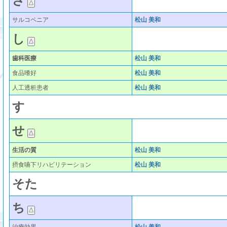
さ
サルコペニア
松山 美和
し
歯科医療
松山 美和
食品嗜好
松山 美和
人工透析患者
松山 美和
す
せ
生活の質
松山 美和
摂食嚥下リハビリテーション
松山 美和
そ
た
ち