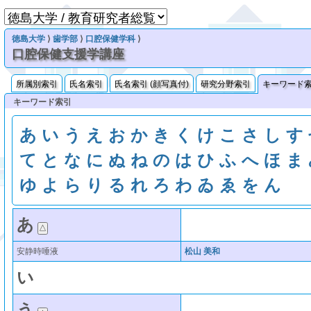
徳島大学
⟩
歯学部
⟩
口腔保健学科
⟩
口腔保健支援学講座
所属別索引
氏名索引
氏名索引 (顔写真付)
研究分野索引
キーワード
キーワード索引
あ
い
う
え
お
か
き
く
け
こ
さ
し
す
て
と
な
に
ぬ
ね
の
は
ひ
ふ
へ
ほ
ま
ゆ
よ
ら
り
る
れ
ろ
わ
ゐ
ゑ
を
ん
あ
安静時唾液
松山 美和
い
う