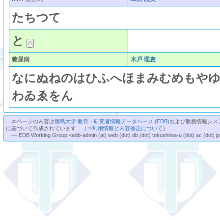
た
ち
つ
て
と
糖尿病
木戸 理恵
な
に
ぬ
ね
の
は
ひ
ふ
へ
ほ
ま
み
む
め
も
や
わ
ゐ
ゑ
を
ん
本ページの内容は
徳島大学 教育・研究者情報データベース (EDB)
および教務情報シス
に基づいて作成されています．（⇒
利用情報と内容修正について
）
--- EDB Working Group <edb-admin (at) web (dot) db (dot) tokushima-u (dot) ac (dot) j