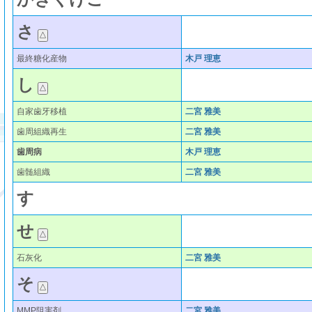
さ
最終糖化産物
木戸 理恵
し
自家歯牙移植
二宮 雅美
歯周組織再生
二宮 雅美
歯周病
木戸 理恵
歯髄組織
二宮 雅美
す
せ
石灰化
二宮 雅美
そ
MMP阻害剤
二宮 雅美