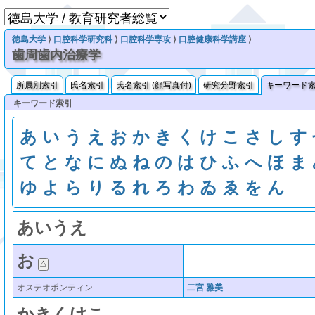
徳島大学
⟩
口腔科学研究科
⟩
口腔科学専攻
⟩
口腔健康科学講座
⟩
歯周歯内治療学
所属別索引
氏名索引
氏名索引 (顔写真付)
研究分野索引
キーワード
キーワード索引
あ
い
う
え
お
か
き
く
け
こ
さ
し
す
て
と
な
に
ぬ
ね
の
は
ひ
ふ
へ
ほ
ま
ゆ
よ
ら
り
る
れ
ろ
わ
ゐ
ゑ
を
ん
あ
い
う
え
お
オステオポンティン
二宮 雅美
か
き
く
け
こ