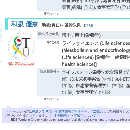
栄養管理学Ⅱ
(学部)
,
給食運営管理
実習(病院)
(学部)
,
食事管理学
(学部
研究テーマ:
和泉 優奈
/
助教(併任)
/
基幹教員
[
詳細
]
学位(又は称号):
博士 / 博士(栄養学)
専門分野:
ライフサイエンス (Life scienc
(Metabolism and endocrino
(Life sciences) [栄養学、健康科学 
health science)]
担当授業科目:
ライフステージ栄養学総合演習
(学
部)
,
応用栄養学実習
(学部)
,
応用栄
(学部)
,
疾患栄養管理学Ⅱ
(学部)
,
臨
(学部)
,
食事管理学
(学部)
研究テーマ:
本ページの内容は
徳島大学 教育・研究者情報データベース (EDB)
および教務情報シス
に基づいて作成されています．（⇒
利用情報と内容修正について
）
--- EDB Working Group <edb-admin (at) web (dot) db (dot) tokushima-u (dot) ac (dot) j