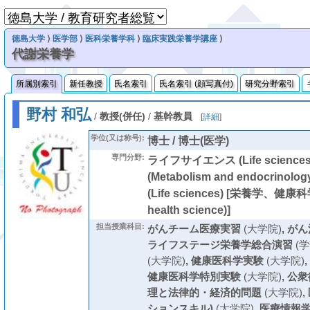
徳島大学
⟩
医学部
⟩
医科栄養学科
⟩
臨床実践栄養学講座
⟩
代謝栄養学
所属別索引
新任教授
氏名索引
氏名索引 (顔写真付)
研究分野索引
野村 和弘
/
教授(併任)
/
基幹教員
[
詳細
]
学位(又は称号):
博士 / 博士(医学)
専門分野:
ライフサイエンス (Life scienc
(Metabolism and endocrino
(Life sciences) [栄養学、健康科学 
health science)]
担当授業科目:
がんチーム医療実習
(大学院)
,
がん
ライフステージ栄養学総合演習
(学
(大学院)
,
健康医科学実験
(大学院)
,
健康医科学特別実験
(大学院)
,
公衆
理と法律的・経済的問題
(大学院)
,
ションスキル)
(大学院)
,
医療情報