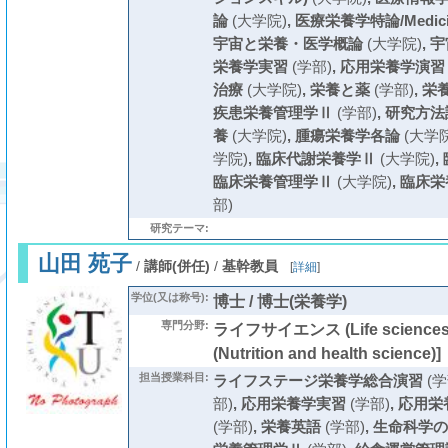
論
(大学院)
,
医療栄養学特論/Medicinal
宇宙と栄養・医学概論
(大学院)
,
宇
栄養学実習
(学部)
,
応用栄養学演習
治療
(大学院)
,
栄養と薬
(学部)
,
栄
疾患栄養管理学Ⅱ
(学部)
,
研究方法
養
(大学院)
,
腫瘍栄養学各論
(大学院
学院)
,
臨床代謝栄養学Ⅱ
(大学院)
,
臨床栄養管理学Ⅱ
(大学院)
,
臨床栄
部)
研究テーマ:
山田 苑子
/
講師(併任)
/
基幹教員
[
詳細
]
学位(又は称号):
博士 / 博士(栄養学)
専門分野:
ライフサイエンス (Life scienc
(Nutrition and health science)]
担当授業科目:
ライフステージ栄養学総合演習
(学
部)
,
応用栄養学実習
(学部)
,
応用栄
(学部)
,
栄養英語
(学部)
,
生命科学の