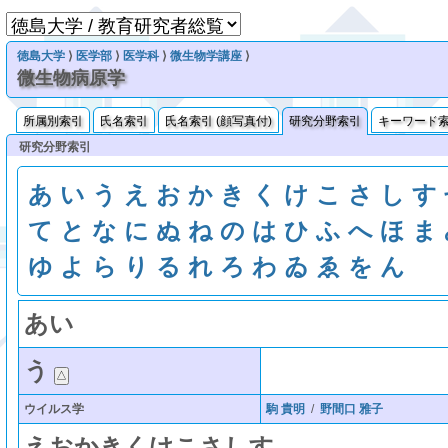
徳島大学
⟩
医学部
⟩
医学科
⟩
微生物学講座
⟩
微生物病原学
所属別索引
氏名索引
氏名索引 (顔写真付)
研究分野索引
キーワード
研究分野索引
あ
い
う
え
お
か
き
く
け
こ
さ
し
す
て
と
な
に
ぬ
ね
の
は
ひ
ふ
へ
ほ
ま
ゆ
よ
ら
り
る
れ
ろ
わ
ゐ
ゑ
を
ん
あ
い
う
ウイルス学
駒 貴明
/
野間口 雅子
え
お
か
き
く
け
こ
さ
し
す