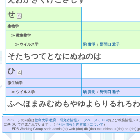
せ
生物学
≫ 微生物学
≫ ウイルス学
駒 貴明
/
野間口 雅子
そ
た
ち
つ
て
と
な
に
ぬ
ね
の
は
ひ
微生物学
≫ ウイルス学
駒 貴明
/
野間口 雅子
ふ
へ
ほ
ま
み
む
め
も
や
ゆ
よ
ら
り
る
れ
ろ
本ページの内容は
徳島大学 教育・研究者情報データベース (EDB)
および教務情報シス
に基づいて作成されています．（⇒
利用情報と内容修正について
）
--- EDB Working Group <edb-admin (at) web (dot) db (dot) tokushima-u (dot) ac (dot) j