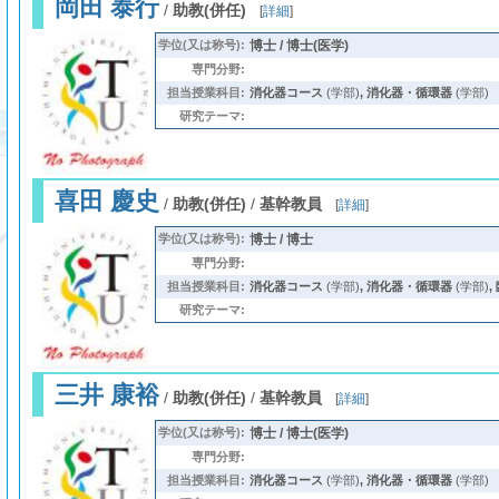
岡田 泰行
/
助教(併任)
[
詳細
]
学位(又は称号):
博士 / 博士(医学)
専門分野:
担当授業科目:
消化器コース
(学部)
,
消化器・循環器
(学部)
研究テーマ:
喜田 慶史
/
助教(併任)
/
基幹教員
[
詳細
]
学位(又は称号):
博士 / 博士
専門分野:
担当授業科目:
消化器コース
(学部)
,
消化器・循環器
(学部)
,
研究テーマ:
三井 康裕
/
助教(併任)
/
基幹教員
[
詳細
]
学位(又は称号):
博士 / 博士(医学)
専門分野:
担当授業科目:
消化器コース
(学部)
,
消化器・循環器
(学部)