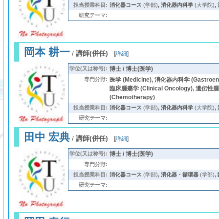
担当授業科目:
消化器コース
(学部)
,
消化器内科学
(大学院)
,
研究テーマ:
岡本 耕一
/
講師(併任)
[
詳細
]
学位(又は称号):
博士 / 博士(医学)
専門分野:
医学 (Medicine), 消化器内科学 (Gastroe
臨床腫瘍学 (Clinical Oncology), 遺
(Chemotherapy)
担当授業科目:
消化器コース
(学部)
,
消化器内科学
(大学院)
,
研究テーマ:
田中 宏典
/
講師(併任)
[
詳細
]
学位(又は称号):
博士 / 博士(医学)
専門分野:
担当授業科目:
消化器コース
(学部)
,
消化器・循環器
(学部)
,
研究テーマ: