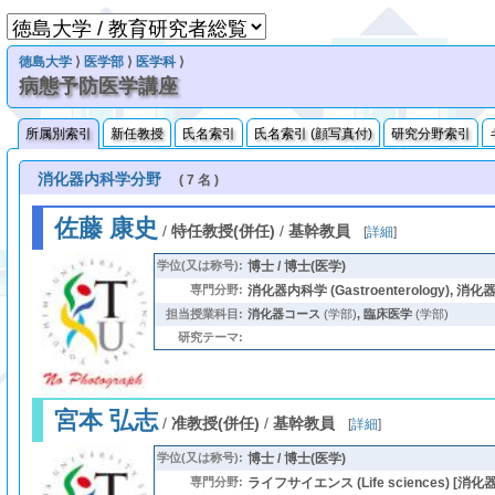
徳島大学
⟩
医学部
⟩
医学科
⟩
病態予防医学講座
所属別索引
新任教授
氏名索引
氏名索引 (顔写真付)
研究分野索引
消化器内科学分野
( 7 名 )
佐藤 康史
/
特任教授(併任)
/
基幹教員
[
詳細
]
学位(又は称号):
博士 / 博士(医学)
専門分野:
消化器内科学 (Gastroenterology), 
担当授業科目:
消化器コース
(学部)
,
臨床医学
(学部)
研究テーマ:
宮本 弘志
/
准教授(併任)
/
基幹教員
[
詳細
]
学位(又は称号):
博士 / 博士(医学)
専門分野:
ライフサイエンス (Life sciences) [消化器内