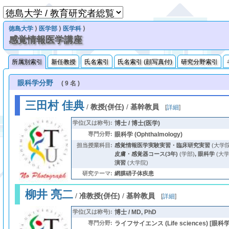
徳島大学
⟩
医学部
⟩
医学科
⟩
感覚情報医学講座
所属別索引
新任教授
氏名索引
氏名索引 (顔写真付)
研究分野索引
眼科学分野
( 9 名 )
三田村 佳典
/
教授(併任)
/
基幹教員
[
詳細
]
学位(又は称号):
博士 / 博士(医学)
専門分野:
眼科学 (Ophthalmology)
担当授業科目:
感覚情報医学実験実習・臨床研究実習
(大学院
皮膚・感覚器コース(3年)
(学部)
,
眼科学
(大学
演習
(大学院)
研究テーマ:
網膜硝子体疾患
柳井 亮二
/
准教授(併任)
/
基幹教員
[
詳細
]
学位(又は称号):
博士 / MD, PhD
専門分野:
ライフサイエンス (Life sciences) [眼科学 (