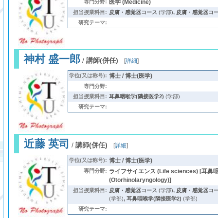
専門分野:
医学 (Medicine)
担当授業科目:
皮膚・感覚器コース
(学部)
,
皮膚・感覚器コース
研究テーマ:
神村 盛一郎
/
講師(併任)
[
詳細
]
学位(又は称号):
博士 / 博士(医学)
専門分野:
担当授業科目:
耳鼻咽喉学(隣接医学2)
(学部)
研究テーマ:
近藤 英司
/
講師(併任)
[
詳細
]
学位(又は称号):
博士 / 博士(医学)
専門分野:
ライフサイエンス (Life sciences) [耳
(Otorhinolaryngology)]
担当授業科目:
皮膚・感覚器コース
(学部)
,
皮膚・感覚器コース
(学部)
,
耳鼻咽喉学(隣接医学2)
(学部)
研究テーマ: