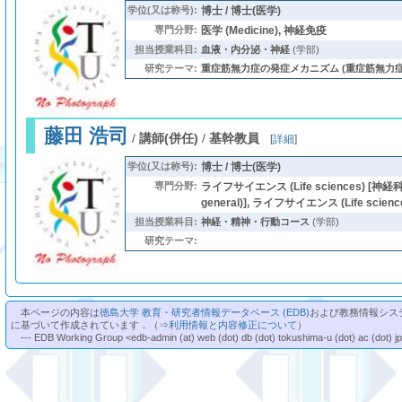
学位(又は称号):
博士 / 博士(医学)
専門分野:
医学 (Medicine), 神経免疫
担当授業科目:
血液・内分泌・神経
(学部)
研究テーマ:
重症筋無力症の発症メカニズム (重症筋無力症,
藤田 浩司
/
講師(併任)
/
基幹教員
[
詳細
]
学位(又は称号):
博士 / 博士(医学)
専門分野:
ライフサイエンス (Life sciences) [神経科学
general)], ライフサイエンス (Life scienc
担当授業科目:
神経・精神・行動コース
(学部)
研究テーマ:
本ページの内容は
徳島大学 教育・研究者情報データベース (EDB)
および教務情報シス
に基づいて作成されています．（⇒
利用情報と内容修正について
）
--- EDB Working Group <edb-admin (at) web (dot) db (dot) tokushima-u (dot) ac (dot) j