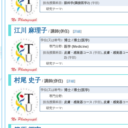
担当授業科目:
眼科学(隣接医学2)
(学部)
研究テーマ:
江川 麻理子
/
講師(併任)
[
詳細
]
学位(又は称号):
博士 / 博士(医学)
専門分野:
医学 (Medicine)
担当授業科目:
皮膚・感覚器コース
(学部)
,
皮膚・感覚器コース
2)
(学部)
研究テーマ:
村尾 史子
/
講師(併任)
[
詳細
]
学位(又は称号):
博士 / 博士(医学)
専門分野:
担当授業科目:
皮膚・感覚器コース
(学部)
,
皮膚・感覚器コース
研究テーマ: