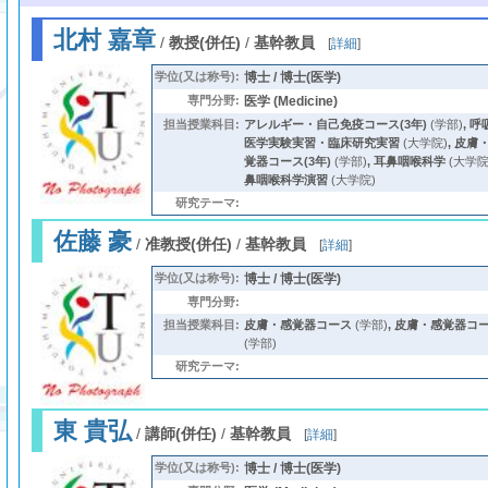
北村 嘉章
/
教授(併任)
/
基幹教員
[
詳細
]
学位(又は称号):
博士 / 博士(医学)
専門分野:
医学 (Medicine)
担当授業科目:
アレルギー・自己免疫コース(3年)
(学部)
,
呼
医学実験実習・臨床研究実習
(大学院)
,
皮膚
覚器コース(3年)
(学部)
,
耳鼻咽喉科学
(大学院
鼻咽喉科学演習
(大学院)
研究テーマ:
佐藤 豪
/
准教授(併任)
/
基幹教員
[
詳細
]
学位(又は称号):
博士 / 博士(医学)
専門分野:
担当授業科目:
皮膚・感覚器コース
(学部)
,
皮膚・感覚器コース
(学部)
研究テーマ:
東 貴弘
/
講師(併任)
/
基幹教員
[
詳細
]
学位(又は称号):
博士 / 博士(医学)