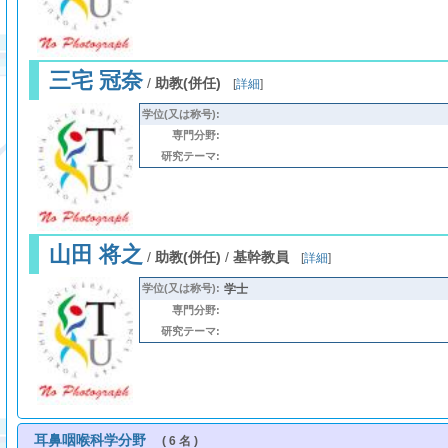
三宅 冠奈
/
助教(併任)
[
詳細
]
学位(又は称号):
専門分野:
研究テーマ:
山田 将之
/
助教(併任)
/
基幹教員
[
詳細
]
学位(又は称号):
学士
専門分野:
研究テーマ:
耳鼻咽喉科学分野
( 6 名 )