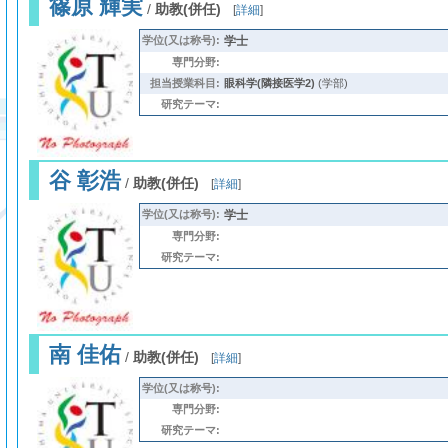
篠原 輝実
/
助教(併任)
[
詳細
]
学位(又は称号):
学士
専門分野:
担当授業科目:
眼科学(隣接医学2)
(学部)
研究テーマ:
谷 彰浩
/
助教(併任)
[
詳細
]
学位(又は称号):
学士
専門分野:
研究テーマ:
南 佳佑
/
助教(併任)
[
詳細
]
学位(又は称号):
専門分野:
研究テーマ: