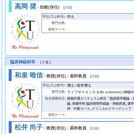
高岡 奨
/
助教(併任)
[
詳細
]
学位(又は称号):
学士
専門分野:
研究テーマ:
臨床神経科学
( 3 名 )
和泉 唯信
/
教授(併任)
/
基幹教員
[
詳細
]
学位(又は称号):
博士 / 医学博士
専門分野:
ライフサイエンス (Life sciences) [神経内科
担当授業科目:
後期共通カリキュラム科目「臨床医学概論・
論
,
保健学科 臨床病理学総論・神経疾患
,
歯学
神・行動コース
,
クリニカルクラークシップ
研究テーマ:
松井 尚子
/
教授(併任)
/
基幹教員
[
詳細
]