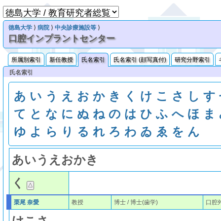
徳島大学
⟩
病院
⟩
中央診療施設等
⟩
口腔インプラントセンター
所属別索引
新任教授
氏名索引
氏名索引 (顔写真付)
研究分野索引
氏名索引
あ
い
う
え
お
か
き
く
け
こ
さ
し
す
て
と
な
に
ぬ
ね
の
は
ひ
ふ
へ
ほ
ま
ゆ
よ
ら
り
る
れ
ろ
わ
ゐ
ゑ
を
ん
あ
い
う
え
お
か
き
く
栗尾 奈愛
教授
博士 / 博士(歯学)
口腔外
け
こ
さ