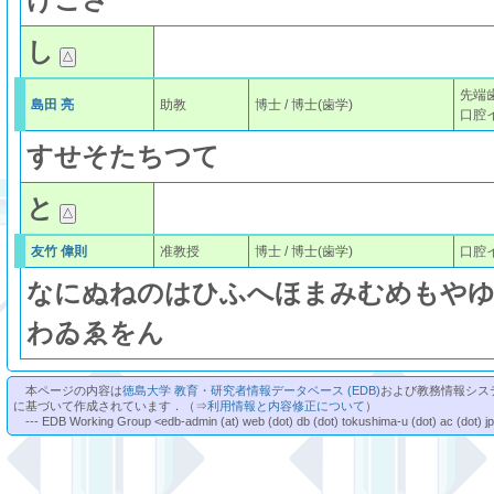
し
先端
島田 亮
助教
博士 / 博士(歯学)
口腔
す
せ
そ
た
ち
つ
て
と
友竹 偉則
准教授
博士 / 博士(歯学)
口腔
な
に
ぬ
ね
の
は
ひ
ふ
へ
ほ
ま
み
む
め
も
や
わ
ゐ
ゑ
を
ん
本ページの内容は
徳島大学 教育・研究者情報データベース (EDB)
および教務情報シス
に基づいて作成されています．（⇒
利用情報と内容修正について
）
--- EDB Working Group <edb-admin (at) web (dot) db (dot) tokushima-u (dot) ac (dot) j