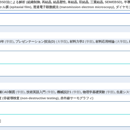
D法による解析 (組織制御, 再結晶, 結晶塑性, 単結晶, 双結晶, 三重結晶, SEM/EBSD),
シャル膜 (epitaxial film), 透過電子顕微鏡法 (transmission electron microscopy), ダイヤモ
3年
(学部)
,
プレゼンテーション技法(D)
(大学院)
,
材料力学2
(学部)
,
材料応用特論
(大学院)
,
械CAD製図
(学部)
,
技術英語入門
(学部)
,
機械設計1
(学部)
,
物理学基礎実験
(学部)
,
生産シス
検査 (non-destructive testing), 赤外線サーモグラフィ)
細
]