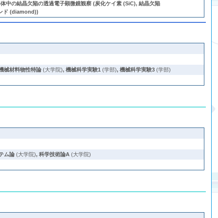
 半導体中の結晶欠陥の透過電子顕微鏡観察 (炭化ケイ素 (SiC), 結晶欠陥
ンド (diamond))
機械材料物性特論
(大学院)
,
機械科学実験1
(学部)
,
機械科学実験3
(学部)
テム論
(大学院)
,
科学技術論A
(大学院)