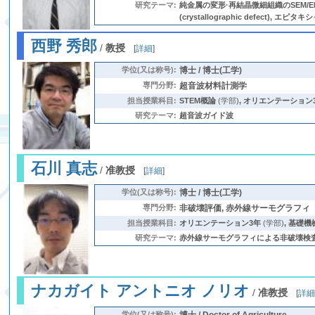
研究テーマ:
純金属の変形·再結晶微細組織のSEM/EBS
(crystallographic defect), エピタキ
西野 秀郎
/
教授
[
詳細
]
学位(又は称号):
博士 / 博士(工学)
専門分野:
超音波材料計測学
担当授業科目:
STEM概論
(学部)
,
オリエンテーション
研究テーマ:
超音波ガイド波
石川 真志
/
准教授
[
詳細
]
学位(又は称号):
博士 / 博士(工学)
専門分野:
非破壊評価, 赤外線サーモグラフィ
担当授業科目:
オリエンテーション3年
(学部)
,
基礎機
研究テーマ:
赤外線サーモグラフィによる非破壊検査 (非破壊
ナカガイト アントニオ ノリオ
/
准教授
[
詳
学位(又は称号):