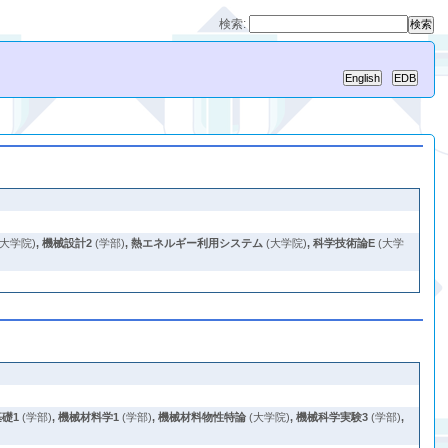
検索:
(大学院)
,
機械設計2
(学部)
,
熱エネルギー利用システム
(大学院)
,
科学技術論E
(大学
礎1
(学部)
,
機械材料学1
(学部)
,
機械材料物性特論
(大学院)
,
機械科学実験3
(学部)
,