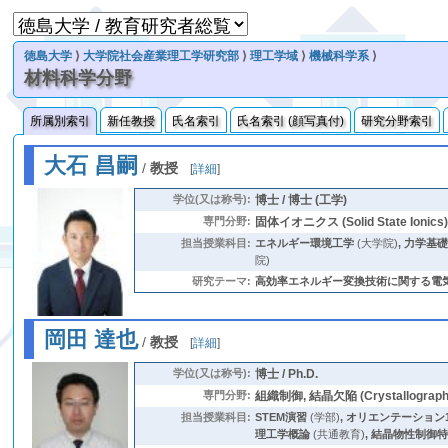
徳島大学
⟩
大学院社会産業理工学研究部
⟩
理工学域
⟩
機械科学系
⟩
材料科学分野
所属別索引
新任教授
氏名索引
氏名索引 (顔写真付)
研究分野索引
大石 昌嗣
/
教授
[
詳細
]
学位(又は称号):
博士 / 博士 (工学)
専門分野:
固体イオニクス (Solid State Ionics)
担当授業科目:
エネルギー環境工学
(大学院)
,
力学基礎
院)
研究テーマ:
高効率エネルギー変換技術に関する電気
岡田 達也
/
教授
[
詳細
]
学位(又は称号):
博士 / Ph.D.
専門分野:
組織制御, 結晶欠陥 (Crystallographi
担当授業科目:
STEM演習
(学部)
,
オリエンテーション
理工学概論
(共通教育)
,
結晶物性制御