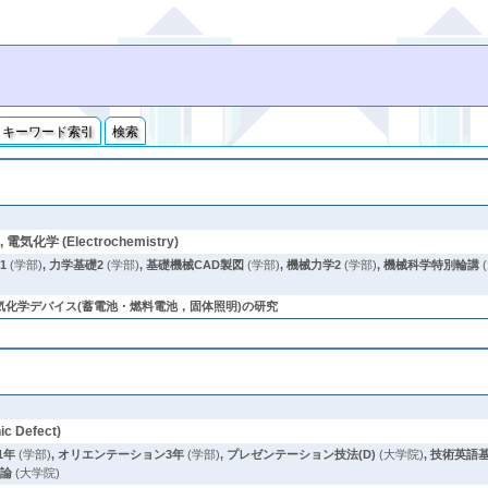
キーワード索引
検索
, 電気化学 (Electrochemistry)
1
(学部)
,
力学基礎2
(学部)
,
基礎機械CAD製図
(学部)
,
機械力学2
(学部)
,
機械科学特別輪講
化学デバイス(蓄電池・燃料電池，固体照明)の研究
c Defect)
1年
(学部)
,
オリエンテーション3年
(学部)
,
プレゼンテーション技法(D)
(大学院)
,
技術英語基
特論
(大学院)