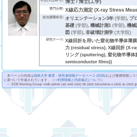
学位(又は称号):
博士 / 博士(工学)
専門分野:
X線応力測定 (X-ray Stress Meas
担当授業科目:
オリエンテーション3年
(学部)
,
プ
基礎
(学部)
,
機械計測1
(学部)
,
機械
図
(学部)
,
非破壊計測学
(大学院)
研究テーマ:
X線回折を用いた窒化物半導体薄膜
力 (residual stress), X線回折 (X-r
リング (sputtering), 窒化物半導体膜 
semiconductor films))
本ページの内容は
徳島大学 教育・研究者情報データベース (EDB)
および教務情報シス
に基づいて作成されています．（⇒
利用情報と内容修正について
）
--- EDB Working Group <edb-admin (at) web (dot) db (dot) tokushima-u (dot) ac (dot) j