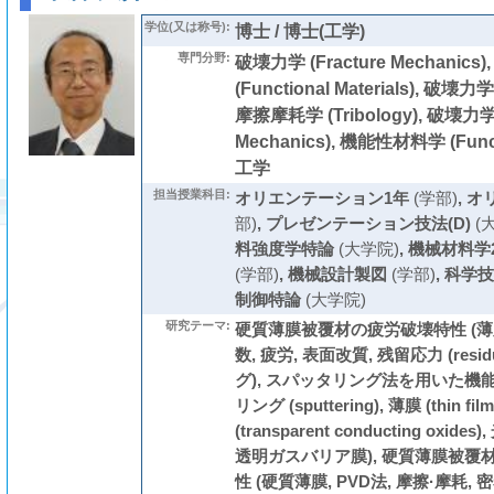
学位(又は称号):
博士 / 博士(工学)
専門分野:
破壊力学 (Fracture Mechanic
(Functional Materials), 破壊力学 
摩擦摩耗学 (Tribology), 破壊力学 
Mechanics), 機能性材料学 (Functi
工学
担当授業科目:
オリエンテーション1年
(学部)
,
オ
部)
,
プレゼンテーション技法(D)
(
料強度学特論
(大学院)
,
機械材料学
(学部)
,
機械設計製図
(学部)
,
科学技
制御特論
(大学院)
研究テーマ:
硬質薄膜被覆材の疲労破壊特性 (薄膜 (t
数, 疲労, 表面改質, 残留応力 (residu
グ), スパッタリング法を用いた機
リング (sputtering), 薄膜 (thin
(transparent conducting oxides),
透明ガスバリア膜), 硬質薄膜被
性 (硬質薄膜, PVD法, 摩擦·摩耗,