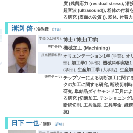
度 (残留応力 (residual stress), 溶
超音波 (ultrasound)), 粉体
る研究 (表面の改質 (), 粉体, 付着力
溝渕 啓
/
准教授
[
詳細
]
学位(又は称号):
博士 / 博士(工学)
専門分野:
機械加工 (Machining)
担当授業科目:
オリエンテーション1年
(学部)
,
オ
部)
,
加工学1
(学部)
,
機械科学実験1
(学部)
,
生産加工学
(大学院)
,
生産加
研究テーマ:
チップソーによる切断加工に関する
クの加工に関する研究, 断続切削
研究, 単結晶ダイヤモンド工具に
る研究 (切断加工, テンショニング法
断続切削, 工具温度, 工具寿命, 超精
抗)
日下 一也
/
講師
[
詳細
]