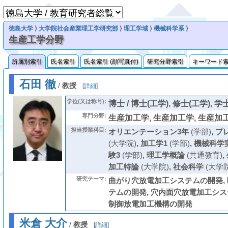
徳島大学
⟩
大学院社会産業理工学研究部
⟩
理工学域
⟩
機械科学系
⟩
生産工学分野
所属別索引
氏名索引
氏名索引 (顔写真付)
研究分野索引
キーワード
石田 徹
/
教授
[
詳細
]
学位(又は称号):
博士 / 博士(工学), 修士(工学), 学
専門分野:
生産加工学, 生産加工学, 生産加
担当授業科目:
オリエンテーション3年
(学部)
,
プ
(大学院)
,
加工学1
(学部)
,
機械科学
験3
(学部)
,
理工学概論
(共通教育)
,
加工特論
(大学院)
,
社会科学
(大学院
研究テーマ:
曲がり穴放電加工システムの開発,
テムの開発, 穴内面穴放電加工シス
制御放電加工機構の開発
米倉 大介
/
教授
[
詳細
]